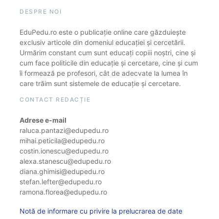
DESPRE NOI
EduPedu.ro este o publicație online care găzduiește
exclusiv articole din domeniul educației și cercetării.
Urmărim constant cum sunt educați copiii noștri, cine și
cum face politicile din educație și cercetare, cine și cum
îi formează pe profesori, cât de adecvate la lumea în
care trăim sunt sistemele de educație și cercetare.
CONTACT REDACȚIE
Adrese e-mail
raluca.pantazi@edupedu.ro
mihai.peticila@edupedu.ro
costin.ionescu@edupedu.ro
alexa.stanescu@edupedu.ro
diana.ghimisi@edupedu.ro
stefan.lefter@edupedu.ro
ramona.florea@edupedu.ro
Notă de informare cu privire la prelucrarea de date