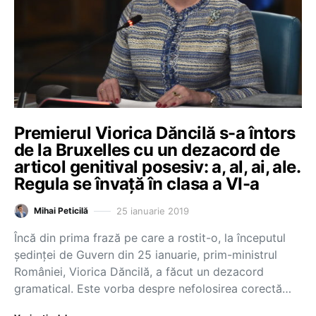
Premierul Viorica Dăncilă s-a întors
de la Bruxelles cu un dezacord de
articol genitival posesiv: a, al, ai, ale.
Regula se învaţă în clasa a VI-a
25 ianuarie 2019
Mihai Peticilă
Încă din prima frază pe care a rostit-o, la începutul
şedinţei de Guvern din 25 ianuarie, prim-ministrul
României, Viorica Dăncilă, a făcut un dezacord
gramatical. Este vorba despre nefolosirea corectă…