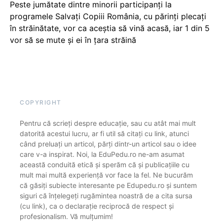
Peste jumătate dintre minorii participanți la
programele Salvați Copiii România, cu părinți plecați
în străinătate, vor ca aceștia să vină acasă, iar 1 din 5
vor să se mute și ei în țara străină
COPYRIGHT
Pentru că scrieți despre educație, sau cu atât mai mult
datorită acestui lucru, ar fi util să citați cu link, atunci
când preluați un articol, părți dintr-un articol sau o idee
care v-a inspirat. Noi, la EduPedu.ro ne-am asumat
această conduită etică și sperăm că și publicațiile cu
mult mai multă experiență vor face la fel. Ne bucurăm
că găsiți subiecte interesante pe Edupedu.ro și suntem
siguri că înțelegeți rugămintea noastră de a cita sursa
(cu link), ca o declarație reciprocă de respect și
profesionalism. Vă mulțumim!