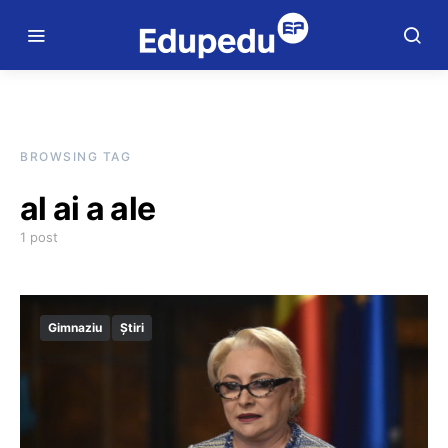
BROWSING TAG
al ai a ale
1 post
Gimnaziu
Știri