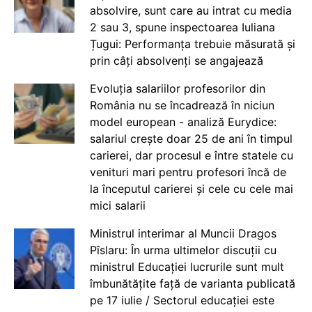
absolvire, sunt care au intrat cu media
2 sau 3, spune inspectoarea Iuliana
Țugui: Performanța trebuie măsurată și
prin câți absolvenți se angajează
Evoluția salariilor profesorilor din
România nu se încadrează în niciun
model european - analiză Eurydice:
salariul crește doar 25 de ani în timpul
carierei, dar procesul e între statele cu
venituri mari pentru profesori încă de
la începutul carierei și cele cu cele mai
mici salarii
Ministrul interimar al Muncii Dragos
Pîslaru: În urma ultimelor discuții cu
ministrul Educației lucrurile sunt mult
îmbunătățite față de varianta publicată
pe 17 iulie / Sectorul educației este