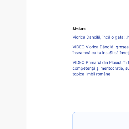
Similare
Viorica Dăncilă, încă o gafă: „N
VIDEO Viorica Dăncilă, greșeal
înseamnă ca tu însuȘi să înveți
VIDEO Primarul din Ploiești în
competență și meritocraţie, s
topica limbii române