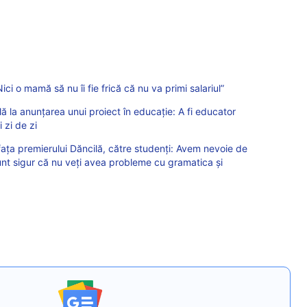
ici o mamă să nu îi fie frică că nu va primi salariul”
ă la anunțarea unui proiect în educație: A fi educator
 zi de zi
 faţa premierului Dăncilă, către studenți: Avem nevoie de
unt sigur că nu veţi avea probleme cu gramatica şi