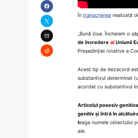
În
transcrierea
realizată d
„Bună ziua. Încheiem o s
de încredere
al
Uniunii 
Președinției rotative a Con
Acest tip de dezacord es
substantivul determinat (u
acordat cu substantivul în
Articolul posesiv genitiv
genitiv şi întră în alcătu
l
eaga numele obiectului p
ale
.