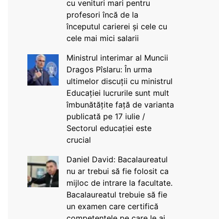
cu venituri mari pentru
profesori încă de la
începutul carierei și cele cu
cele mai mici salarii
Ministrul interimar al Muncii
Dragos Pîslaru: În urma
ultimelor discuții cu ministrul
Educației lucrurile sunt mult
îmbunătățite față de varianta
publicată pe 17 iulie /
Sectorul educației este
crucial
Daniel David: Bacalaureatul
nu ar trebui să fie folosit ca
mijloc de intrare la facultate.
Bacalaureatul trebuie să fie
un examen care certifică
competențele pe care le ai