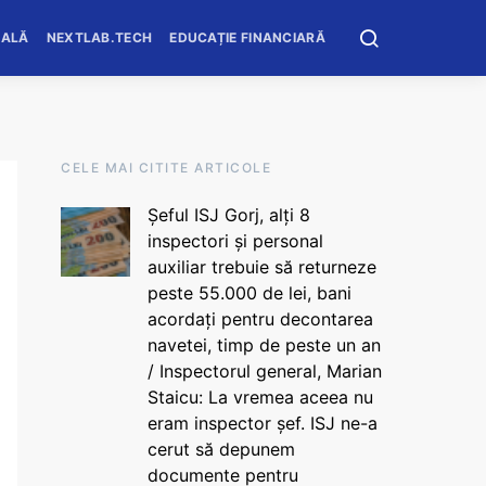
OALĂ
NEXTLAB.TECH
EDUCAȚIE FINANCIARĂ
CELE MAI CITITE ARTICOLE
Șeful ISJ Gorj, alți 8
inspectori și personal
auxiliar trebuie să returneze
peste 55.000 de lei, bani
acordați pentru decontarea
navetei, timp de peste un an
/ Inspectorul general, Marian
Staicu: La vremea aceea nu
eram inspector șef. ISJ ne-a
cerut să depunem
documente pentru