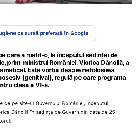
gă-ne ca sursă preferată în Google
e care a rostit-o, la începutul şedinţei de
e, prim-ministrul României, Viorica Dăncilă, a
amatical. Este vorba despre nefolosirea
 posesiv (genitival), regulă pe care programa
ntru clasa a VI-a.
iale de pe site-ul Guvernului României, începutul
orica Dăncilă în şedinţa de Guvern din data de 25
orul: