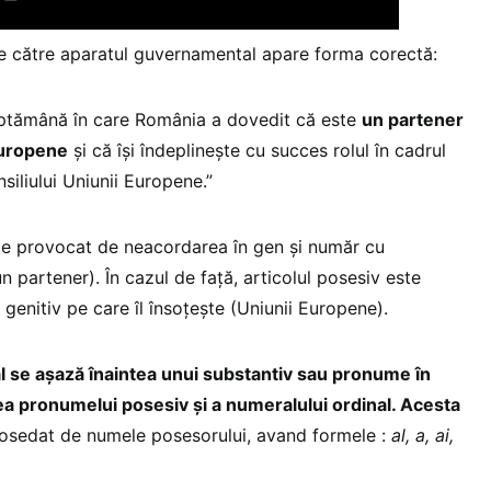
e către aparatul guvernamental apare forma corectă:
ăptămână în care România a dovedit că este
un partener
Europene
și că își îndeplinește cu succes rolul în cadrul
siliului Uniunii Europene.”
te provocat de neacordarea în gen și număr cu
n partener). În cazul de faţă, articolul posesiv este
 genitiv pe care îl însoțește (Uniunii Europene).
al se aşază înaintea unui substantiv sau pronume în
irea pronumelui posesiv şi a numeralului ordinal. Acesta
osedat de numele posesorului, avand formele :
al, a, ai,