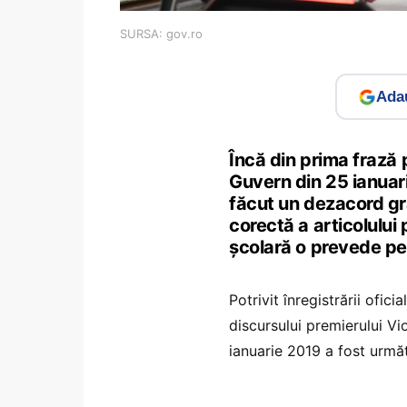
SURSA: gov.ro
Adau
Încă din prima frază p
Guvern din 25 ianuari
făcut un dezacord gr
corectă a articolului
şcolară o prevede pe
Potrivit înregistrării ofic
discursului premierului Vi
ianuarie 2019 a fost următ