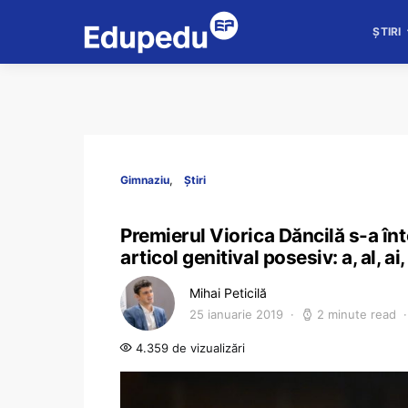
ȘTIRI
Gimnaziu
Știri
Premierul Viorica Dăncilă s-a în
articol genitival posesiv: a, al, ai
Mihai Peticilă
25 ianuarie 2019
2 minute read
4.359 de vizualizări