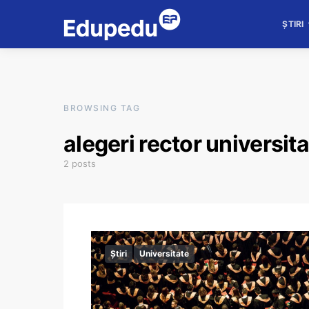
ȘTIRI
BROWSING TAG
alegeri rector universit
2 posts
Știri
Universitate