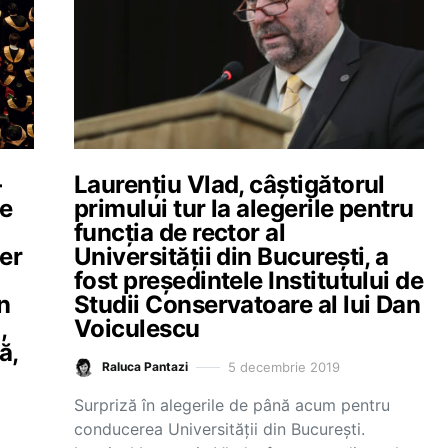
–
Laurențiu Vlad, câștigătorul
re
primului tur la alegerile pentru
funcția de rector al
er
Universității din București, a
fost președintele Institutului de
in
Studii Conservatoare al lui Dan
,
Voiculescu
ă,
5 decembrie 2019
Raluca Pantazi
Surpriză în alegerile de până acum pentru
conducerea Universității din București.