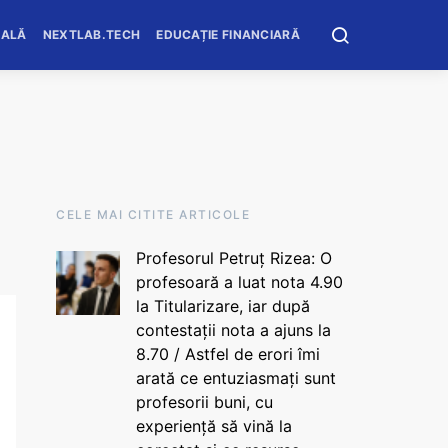
OALĂ
NEXTLAB.TECH
EDUCAȚIE FINANCIARĂ
CELE MAI CITITE ARTICOLE
Profesorul Petruț Rizea: O
profesoară a luat nota 4.90
la Titularizare, iar după
contestații nota a ajuns la
8.70 / Astfel de erori îmi
arată ce entuziasmați sunt
profesorii buni, cu
experiență să vină la