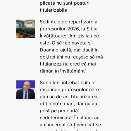
păcate nu sunt posturi
titularizabile
Ședințele de repartizare a
profesorilor 2026, la Sibiu.
Învățătoare: „Am zis iau ce
este. O să fac naveta și
Doamne-ajută, dar dacă în
doi,trei ani nu reușesc să mă
titularizez nu cred că mai
rămân în învățământ”
Sorin Ion, întrebat cum le
răspunde profesorilor care
dau an de an Titularizarea,
obțin note mari, dar nu au
post pe perioadă
nedeterminată: În ultimii ani
am încercat să ținem cât se