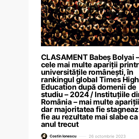
CLASAMENT Babeș Bolyai 
cele mai multe apariții print
universitățile românești, în
rankingul global Times High
Education după domenii de
studiu – 2024 / Instituțiile d
România – mai multe apariții
dar majoritatea fie stagneaz
fie au rezultate mai slabe ca
anul trecut
26 octombrie 2023
Costin Ionescu