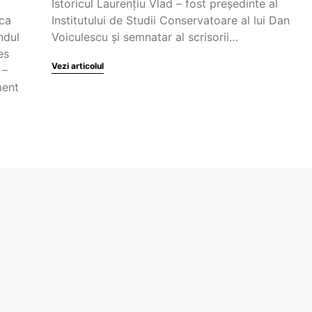
Istoricul Laurențiu Vlad – fost președinte al
oca
Institutului de Studii Conservatoare al lui Dan
ndul
Voiculescu și semnatar al scrisorii…
es
Vezi articolul
 –
ment