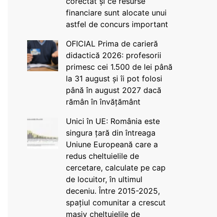
corectat și ce resurse
financiare sunt alocate unui
astfel de concurs important
OFICIAL Prima de carieră
didactică 2026: profesorii
primesc cei 1.500 de lei până
la 31 august și îi pot folosi
până în august 2027 dacă
rămân în învățământ
Unici în UE: România este
singura țară din întreaga
Uniune Europeană care a
redus cheltuielile de
cercetare, calculate pe cap
de locuitor, în ultimul
deceniu. Între 2015-2025,
spațiul comunitar a crescut
masiv cheltuielile de