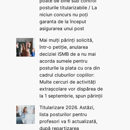
poate de bine sub control
posturile titularizabile / La
niciun concurs nu poți
garanta de la început
asigurarea unui post
Mai mulți părinți solicită,
într-o petiție, anularea
deciziei ISMB de a nu mai
acorda sumele pentru
posturile la plata cu ora din
cadrul cluburilor copiilor:
Multe cercuri de activități
extrașcolare vor dispărea de
la 1 septembrie, spun părinții
Titularizare 2026. Astăzi,
lista posturilor pentru
profesori va fi actualizată,
după repartizarea