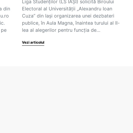
Liga Studenţilor (LS IAŞI) solicită Biroului
a din
Electoral al Universității „Alexandru Ioan
u.ro
Cuza” din Iași organizarea unei dezbateri
ic.
publice, în Aula Magna, înaintea turului al II-
 pe
lea al alegerilor pentru funcția de…
Vezi articolul