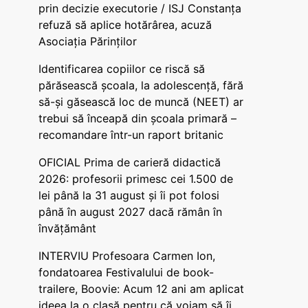
prin decizie executorie / ISJ Constanța
refuză să aplice hotărârea, acuză
Asociația Părinților
Identificarea copiilor ce riscă să
părăsească școala, la adolescență, fără
să-și găsească loc de muncă (NEET) ar
trebui să înceapă din școala primară –
recomandare într-un raport britanic
OFICIAL Prima de carieră didactică
2026: profesorii primesc cei 1.500 de
lei până la 31 august și îi pot folosi
până în august 2027 dacă rămân în
învățământ
INTERVIU Profesoara Carmen Ion,
fondatoarea Festivalului de book-
trailere, Boovie: Acum 12 ani am aplicat
ideea la o clasă pentru că voiam să îi