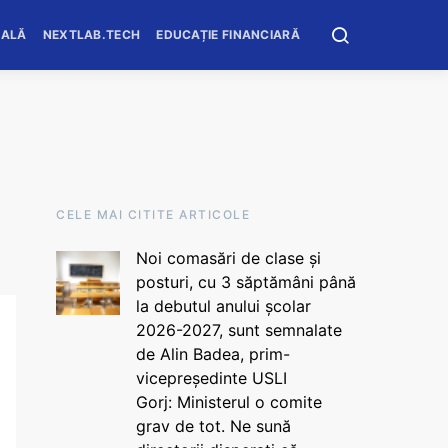
OALĂ
NEXTLAB.TECH
EDUCAȚIE FINANCIARĂ
CELE MAI CITITE ARTICOLE
Noi comasări de clase și
posturi, cu 3 săptămâni până
la debutul anului școlar
2026-2027, sunt semnalate
de Alin Badea, prim-
vicepreședinte USLI
Gorj: Ministerul o comite
grav de tot. Ne sună