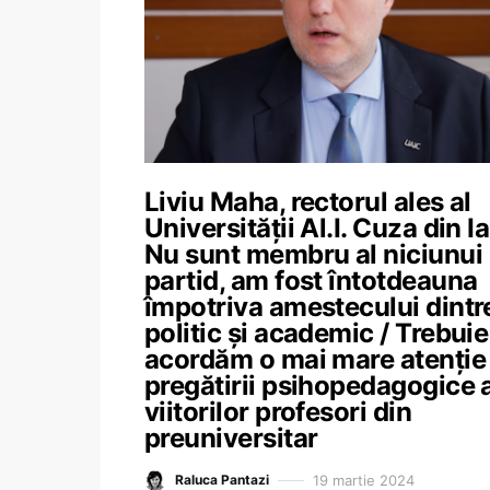
Liviu Maha, rectorul ales al
Universității Al.I. Cuza din Ia
Nu sunt membru al niciunui
partid, am fost întotdeauna
împotriva amestecului dintr
politic și academic / Trebuie
acordăm o mai mare atenție
pregătirii psihopedagogice 
viitorilor profesori din
preuniversitar
19 martie 2024
Raluca Pantazi