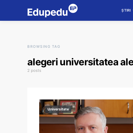
ȘTIRI
BROWSING TAG
alegeri universitatea a
2 posts
Universitate