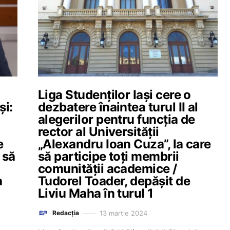
Liga Studenţilor Iași cere o
și:
dezbatere înaintea turul II al
alegerilor pentru funcția de
rector al Universității
e
„Alexandru Ioan Cuza”, la care
 să
să participe toți membrii
comunității academice /
a
Tudorel Toader, depășit de
Liviu Maha în turul 1
13 martie 2024
Redacția