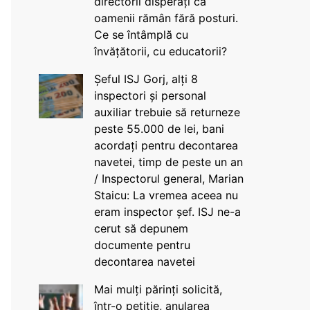
directorii disperați că
oamenii rămân fără posturi.
Ce se întâmplă cu
învățătorii, cu educatorii?
Șeful ISJ Gorj, alți 8
inspectori și personal
auxiliar trebuie să returneze
peste 55.000 de lei, bani
acordați pentru decontarea
navetei, timp de peste un an
/ Inspectorul general, Marian
Staicu: La vremea aceea nu
eram inspector șef. ISJ ne-a
cerut să depunem
documente pentru
decontarea navetei
Mai mulți părinți solicită,
într-o petiție, anularea