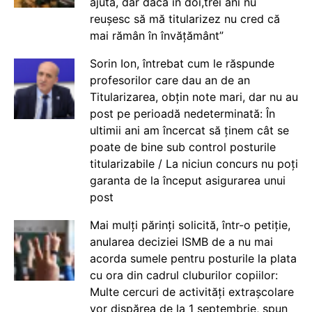
ajută, dar dacă în doi,trei ani nu
reușesc să mă titularizez nu cred că
mai rămân în învățământ”
Sorin Ion, întrebat cum le răspunde
profesorilor care dau an de an
Titularizarea, obțin note mari, dar nu au
post pe perioadă nedeterminată: În
ultimii ani am încercat să ținem cât se
poate de bine sub control posturile
titularizabile / La niciun concurs nu poți
garanta de la început asigurarea unui
post
Mai mulți părinți solicită, într-o petiție,
anularea deciziei ISMB de a nu mai
acorda sumele pentru posturile la plata
cu ora din cadrul cluburilor copiilor:
Multe cercuri de activități extrașcolare
vor dispărea de la 1 septembrie, spun