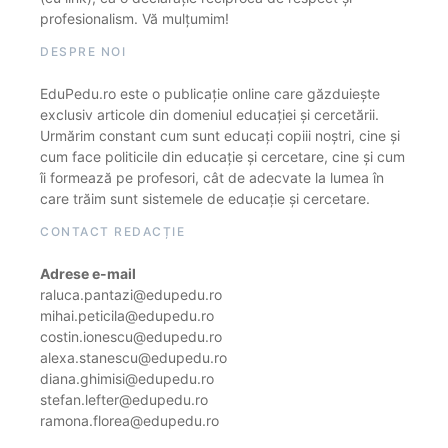
profesionalism. Vă mulțumim!
DESPRE NOI
EduPedu.ro este o publicație online care găzduiește
exclusiv articole din domeniul educației și cercetării.
Urmărim constant cum sunt educați copiii noștri, cine și
cum face politicile din educație și cercetare, cine și cum
îi formează pe profesori, cât de adecvate la lumea în
care trăim sunt sistemele de educație și cercetare.
CONTACT REDACȚIE
Adrese e-mail
raluca.pantazi@edupedu.ro
mihai.peticila@edupedu.ro
costin.ionescu@edupedu.ro
alexa.stanescu@edupedu.ro
diana.ghimisi@edupedu.ro
stefan.lefter@edupedu.ro
ramona.florea@edupedu.ro