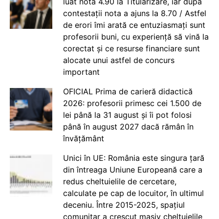
luat nota 4.90 la Titularizare, iar după
contestații nota a ajuns la 8.70 / Astfel
de erori îmi arată ce entuziasmați sunt
profesorii buni, cu experiență să vină la
corectat și ce resurse financiare sunt
alocate unui astfel de concurs
important
OFICIAL Prima de carieră didactică
2026: profesorii primesc cei 1.500 de
lei până la 31 august și îi pot folosi
până în august 2027 dacă rămân în
învățământ
Unici în UE: România este singura țară
din întreaga Uniune Europeană care a
redus cheltuielile de cercetare,
calculate pe cap de locuitor, în ultimul
deceniu. Între 2015-2025, spațiul
comunitar a crescut masiv cheltuielile