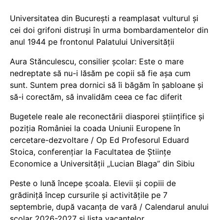
Universitatea din București a reamplasat vulturul și
cei doi grifoni distruși în urma bombardamentelor din
anul 1944 pe frontonul Palatului Universității
Aura Stănculescu, consilier școlar: Este o mare
nedreptate să nu-i lăsăm pe copii să fie așa cum
sunt. Suntem prea dornici să îi băgăm în șabloane și
să-i corectăm, să invalidăm ceea ce fac diferit
Bugetele reale ale reconectării diasporei științifice și
poziția României la coada Uniunii Europene în
cercetare-dezvoltare / Op Ed Profesorul Eduard
Stoica, conferențiar la Facultatea de Științe
Economice a Universității „Lucian Blaga” din Sibiu
Peste o lună începe școala. Elevii și copiii de
grădiniță încep cursurile și activitățile pe 7
septembrie, după vacanța de vară / Calendarul anului
școlar 2026-2027 și lista vacanțelor