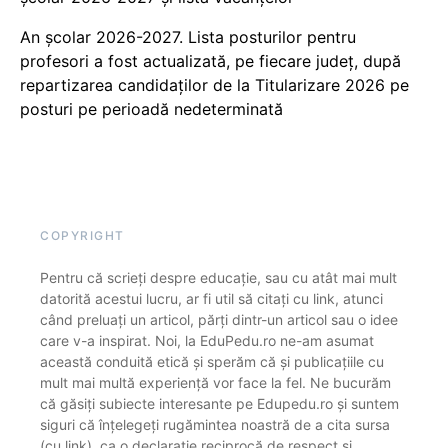
An școlar 2026-2027. Lista posturilor pentru
profesori a fost actualizată, pe fiecare județ, după
repartizarea candidaților de la Titularizare 2026 pe
posturi pe perioadă nedeterminată
COPYRIGHT
Pentru că scrieți despre educație, sau cu atât mai mult
datorită acestui lucru, ar fi util să citați cu link, atunci
când preluați un articol, părți dintr-un articol sau o idee
care v-a inspirat. Noi, la EduPedu.ro ne-am asumat
această conduită etică și sperăm că și publicațiile cu
mult mai multă experiență vor face la fel. Ne bucurăm
că găsiți subiecte interesante pe Edupedu.ro și suntem
siguri că înțelegeți rugămintea noastră de a cita sursa
(cu link), ca o declarație reciprocă de respect și