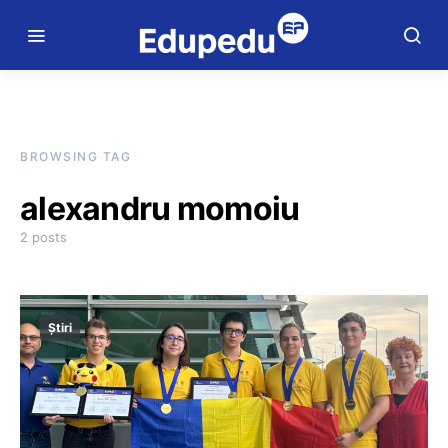
BROWSING TAG
alexandru momoiu
2 posts
Știri