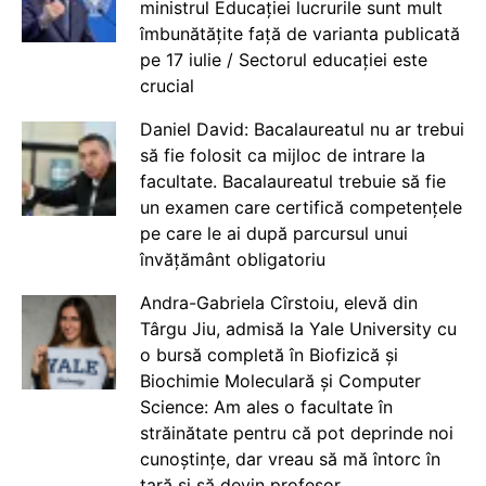
ministrul Educației lucrurile sunt mult
îmbunătățite față de varianta publicată
pe 17 iulie / Sectorul educației este
crucial
Daniel David: Bacalaureatul nu ar trebui
să fie folosit ca mijloc de intrare la
facultate. Bacalaureatul trebuie să fie
un examen care certifică competențele
pe care le ai după parcursul unui
învățământ obligatoriu
Andra-Gabriela Cîrstoiu, elevă din
Târgu Jiu, admisă la Yale University cu
o bursă completă în Biofizică și
Biochimie Moleculară și Computer
Science: Am ales o facultate în
străinătate pentru că pot deprinde noi
cunoștințe, dar vreau să mă întorc în
țară și să devin profesor