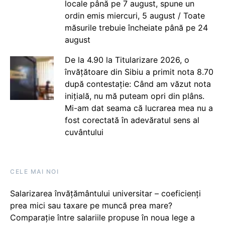
locale până pe 7 august, spune un
ordin emis miercuri, 5 august / Toate
măsurile trebuie încheiate până pe 24
august
De la 4.90 la Titularizare 2026, o
învățătoare din Sibiu a primit nota 8.70
după contestație: Când am văzut nota
inițială, nu mă puteam opri din plâns.
Mi-am dat seama că lucrarea mea nu a
fost corectată în adevăratul sens al
cuvântului
CELE MAI NOI
Salarizarea învățământului universitar – coeficienți
prea mici sau taxare pe muncă prea mare?
Comparație între salariile propuse în noua lege a