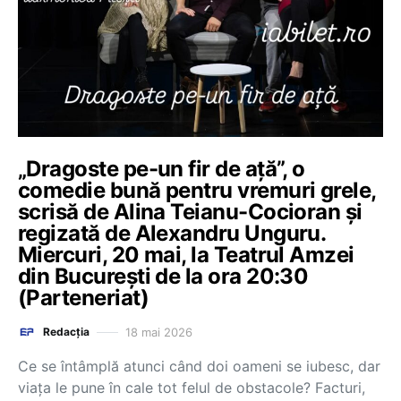
„Dragoste pe-un fir de ață”, o
comedie bună pentru vremuri grele,
scrisă de Alina Teianu-Cocioran și
regizată de Alexandru Unguru.
Miercuri, 20 mai, la Teatrul Amzei
din București de la ora 20:30
(Parteneriat)
18 mai 2026
Redacția
Ce se întâmplă atunci când doi oameni se iubesc, dar
viața le pune în cale tot felul de obstacole? Facturi,