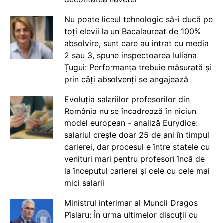
Nu poate liceul tehnologic să-i ducă pe
toți elevii la un Bacalaureat de 100%
absolvire, sunt care au intrat cu media
2 sau 3, spune inspectoarea Iuliana
Țugui: Performanța trebuie măsurată și
prin câți absolvenți se angajează
Evoluția salariilor profesorilor din
România nu se încadrează în niciun
model european - analiză Eurydice:
salariul crește doar 25 de ani în timpul
carierei, dar procesul e între statele cu
venituri mari pentru profesori încă de
la începutul carierei și cele cu cele mai
mici salarii
Ministrul interimar al Muncii Dragos
Pîslaru: În urma ultimelor discuții cu