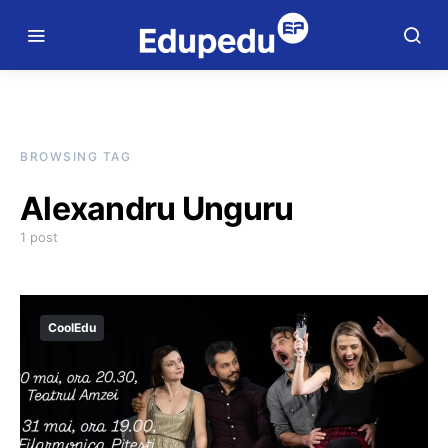
BROWSING TAG
Alexandru Unguru
1 post
CoolEdu