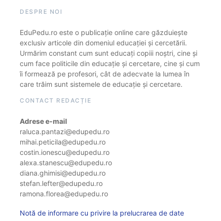
DESPRE NOI
EduPedu.ro este o publicație online care găzduiește
exclusiv articole din domeniul educației și cercetării.
Urmărim constant cum sunt educați copiii noștri, cine și
cum face politicile din educație și cercetare, cine și cum
îi formează pe profesori, cât de adecvate la lumea în
care trăim sunt sistemele de educație și cercetare.
CONTACT REDACȚIE
Adrese e-mail
raluca.pantazi@edupedu.ro
mihai.peticila@edupedu.ro
costin.ionescu@edupedu.ro
alexa.stanescu@edupedu.ro
diana.ghimisi@edupedu.ro
stefan.lefter@edupedu.ro
ramona.florea@edupedu.ro
Notă de informare cu privire la prelucrarea de date