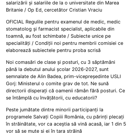
salarizării și salariile de la o universitate din Marea
Britanie / Op Ed, cercetător Cristian Vraciu
OFICIAL Regulile pentru examenul de medic, medic
stomatolog și farmacist specialist, aplicabile din
toamnă, au fost schimbate / Subiecte unice pe
specialități / Condiții noi pentru membrii comisiei ce
elaborează subiectele pentru proba scrisă
Noi comasări de clase și posturi, cu 3 săptămâni
până la debutul anului școlar 2026-2027, sunt
semnalate de Alin Badea, prim-vicepreședinte USLI
Gorj: Ministerul o comite grav de tot. Ne sună
directorii disperați că oamenii rămân fără posturi. Ce
se întâmplă cu învățătorii, cu educatorii?
Peste jumătate dintre minorii participanți la
programele Salvați Copiii România, cu părinți plecați
în străinătate, vor ca aceștia să vină acasă, iar 1 din 5
vor să se mute și ei în țara străină