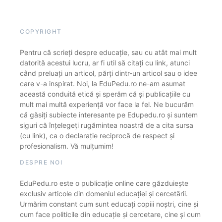
COPYRIGHT
Pentru că scrieți despre educație, sau cu atât mai mult
datorită acestui lucru, ar fi util să citați cu link, atunci
când preluați un articol, părți dintr-un articol sau o idee
care v-a inspirat. Noi, la EduPedu.ro ne-am asumat
această conduită etică și sperăm că și publicațiile cu
mult mai multă experiență vor face la fel. Ne bucurăm
că găsiți subiecte interesante pe Edupedu.ro și suntem
siguri că înțelegeți rugămintea noastră de a cita sursa
(cu link), ca o declarație reciprocă de respect și
profesionalism. Vă mulțumim!
DESPRE NOI
EduPedu.ro este o publicație online care găzduiește
exclusiv articole din domeniul educației și cercetării.
Urmărim constant cum sunt educați copiii noștri, cine și
cum face politicile din educație și cercetare, cine și cum