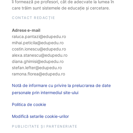
îi formează pe profesori, cât de adecvate la lumea în
care trăim sunt sistemele de educație și cercetare.
CONTACT REDACȚIE
Adrese e-mail
raluca.pantazi@edupedu.ro
mihai.peticila@edupedu.ro
costin.ionescu@edupedu.ro
alexa.stanescu@edupedu.ro
diana.ghimisi@edupedu.ro
stefan.lefter@edupedu.ro
ramona.florea@edupedu.ro
Notă de informare cu privire la prelucrarea de date
personale prin intermediul site-ului
Politica de cookie
Modifică setarile cookie-urilor
PUBLICITATE ȘI PARTENERIATE