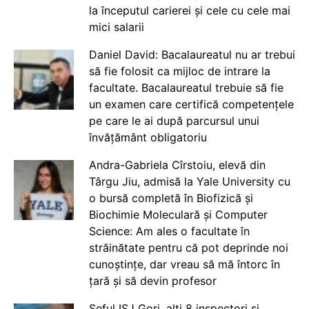
la începutul carierei și cele cu cele mai
mici salarii
Daniel David: Bacalaureatul nu ar trebui
să fie folosit ca mijloc de intrare la
facultate. Bacalaureatul trebuie să fie
un examen care certifică competențele
pe care le ai după parcursul unui
învățământ obligatoriu
Andra-Gabriela Cîrstoiu, elevă din
Târgu Jiu, admisă la Yale University cu
o bursă completă în Biofizică și
Biochimie Moleculară și Computer
Science: Am ales o facultate în
străinătate pentru că pot deprinde noi
cunoștințe, dar vreau să mă întorc în
țară și să devin profesor
Șeful ISJ Gorj, alți 8 inspectori și