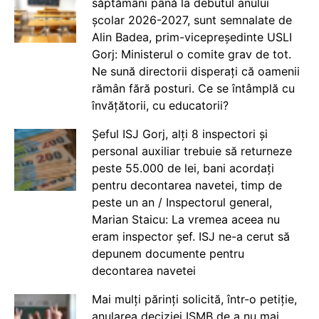
săptămâni până la debutul anului
școlar 2026-2027, sunt semnalate de
Alin Badea, prim-vicepreședinte USLI
Gorj: Ministerul o comite grav de tot.
Ne sună directorii disperați că oamenii
rămân fără posturi. Ce se întâmplă cu
învățătorii, cu educatorii?
Șeful ISJ Gorj, alți 8 inspectori și
personal auxiliar trebuie să returneze
peste 55.000 de lei, bani acordați
pentru decontarea navetei, timp de
peste un an / Inspectorul general,
Marian Staicu: La vremea aceea nu
eram inspector șef. ISJ ne-a cerut să
depunem documente pentru
decontarea navetei
Mai mulți părinți solicită, într-o petiție,
anularea deciziei ISMB de a nu mai