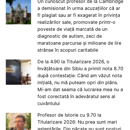
Un cunoscut profesor de la Cambridge
a demisionat în urma acuzațiilor că ar
fi plagiat sau ar fi exagerat în privința
realizărilor sale, promovate printr-o
poveste de viață marcată de un
diagnostic de autism, zeci de
maratoane parcurse și milioane de lire
strânse în scopuri caritabile
De la 4.90 la Titularizare 2026, o
învățătoare din Sibiu a primit nota 8.70
după contestație: Când am văzut nota
inițială, nu mă puteam opri din plâns.
Mi-am dat seama că lucrarea mea nu a
fost corectată în adevăratul sens al
cuvântului
Profesor de Istorie cu 9.70 la
Titularizare 2026: Nu prea sunt mari
așteptările. Din păcate nu sunt posturi