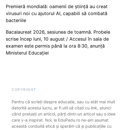
Premieră mondială: oamenii de știință au creat
virusuri noi cu ajutorul AI, capabili să combată
bacteriile
Bacalaureat 2026, sesiunea de toamnă. Probele
scrise încep luni, 10 august / Accesul în sala de
examen este permis până la ora 8:30, anunță
Ministerul Educației
COPYRIGHT
Pentru că scrieți despre educație, sau cu atât mai mult
datorită acestui lucru, ar fi util să citați cu link, atunci
când preluați un articol, părți dintr-un articol sau o idee
care v-a inspirat. Noi, la EduPedu.ro ne-am asumat
această conduită etică și sperăm că și publicațiile cu