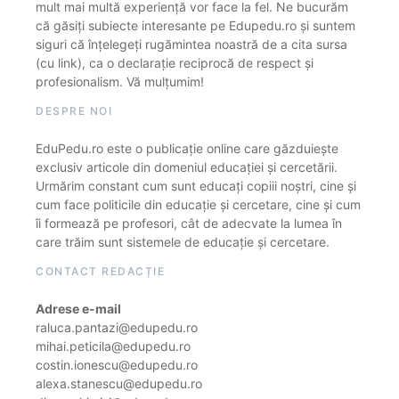
mult mai multă experiență vor face la fel. Ne bucurăm
că găsiți subiecte interesante pe Edupedu.ro și suntem
siguri că înțelegeți rugămintea noastră de a cita sursa
(cu link), ca o declarație reciprocă de respect și
profesionalism. Vă mulțumim!
DESPRE NOI
EduPedu.ro este o publicație online care găzduiește
exclusiv articole din domeniul educației și cercetării.
Urmărim constant cum sunt educați copiii noștri, cine și
cum face politicile din educație și cercetare, cine și cum
îi formează pe profesori, cât de adecvate la lumea în
care trăim sunt sistemele de educație și cercetare.
CONTACT REDACȚIE
Adrese e-mail
raluca.pantazi@edupedu.ro
mihai.peticila@edupedu.ro
costin.ionescu@edupedu.ro
alexa.stanescu@edupedu.ro