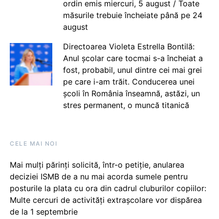
ordin emis miercuri, 5 august / Toate
măsurile trebuie încheiate până pe 24
august
Directoarea Violeta Estrella Bontilă:
Anul școlar care tocmai s-a încheiat a
fost, probabil, unul dintre cei mai grei
pe care i-am trăit. Conducerea unei
școli în România înseamnă, astăzi, un
stres permanent, o muncă titanică
CELE MAI NOI
Mai mulți părinți solicită, într-o petiție, anularea
deciziei ISMB de a nu mai acorda sumele pentru
posturile la plata cu ora din cadrul cluburilor copiilor:
Multe cercuri de activități extrașcolare vor dispărea
de la 1 septembrie