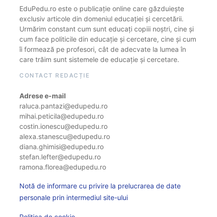
EduPedu.ro este o publicație online care găzduiește
exclusiv articole din domeniul educației și cercetării.
Urmărim constant cum sunt educați copiii noștri, cine și
cum face politicile din educație și cercetare, cine și cum
îi formează pe profesori, cât de adecvate la lumea în
care trăim sunt sistemele de educație și cercetare.
CONTACT REDACȚIE
Adrese e-mail
raluca.pantazi@edupedu.ro
mihai.peticila@edupedu.ro
costin.ionescu@edupedu.ro
alexa.stanescu@edupedu.ro
diana.ghimisi@edupedu.ro
stefan.lefter@edupedu.ro
ramona.florea@edupedu.ro
Notă de informare cu privire la prelucrarea de date
personale prin intermediul site-ului
Politica de cookie