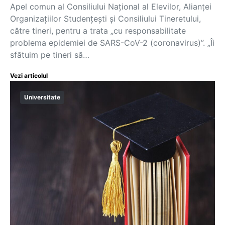
Apel comun al Consiliului Național al Elevilor, Alianței
Organizațiilor Studențești și Consiliului Tineretului,
către tineri, pentru a trata „cu responsabilitate
problema epidemiei de SARS-CoV-2 (coronavirus)”. „Îi
sfătuim pe tineri să…
Vezi articolul
Universitate