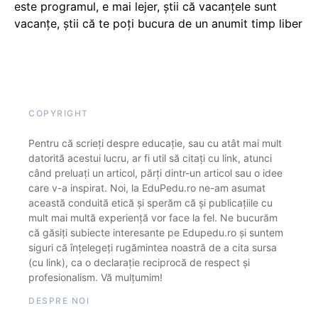
este programul, e mai lejer, știi că vacanțele sunt
vacanţe, știi că te poți bucura de un anumit timp liber
COPYRIGHT
Pentru că scrieți despre educație, sau cu atât mai mult
datorită acestui lucru, ar fi util să citați cu link, atunci
când preluați un articol, părți dintr-un articol sau o idee
care v-a inspirat. Noi, la EduPedu.ro ne-am asumat
această conduită etică și sperăm că și publicațiile cu
mult mai multă experiență vor face la fel. Ne bucurăm
că găsiți subiecte interesante pe Edupedu.ro și suntem
siguri că înțelegeți rugămintea noastră de a cita sursa
(cu link), ca o declarație reciprocă de respect și
profesionalism. Vă mulțumim!
DESPRE NOI