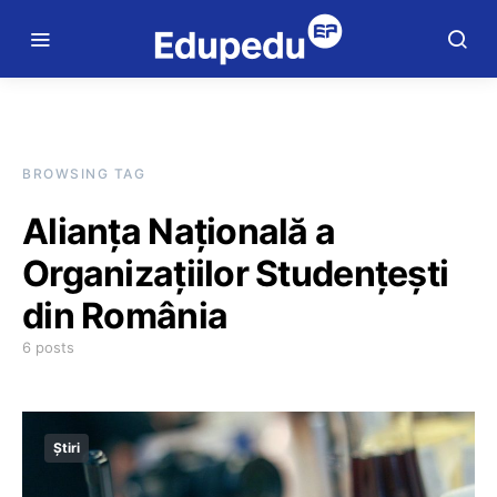
BROWSING TAG
Alianța Națională a
Organizațiilor Studențești
din România
6 posts
Știri