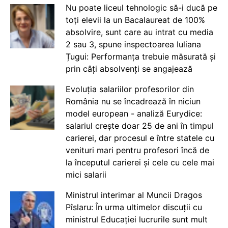
Nu poate liceul tehnologic să-i ducă pe
toți elevii la un Bacalaureat de 100%
absolvire, sunt care au intrat cu media
2 sau 3, spune inspectoarea Iuliana
Țugui: Performanța trebuie măsurată și
prin câți absolvenți se angajează
Evoluția salariilor profesorilor din
România nu se încadrează în niciun
model european - analiză Eurydice:
salariul crește doar 25 de ani în timpul
carierei, dar procesul e între statele cu
venituri mari pentru profesori încă de
la începutul carierei și cele cu cele mai
mici salarii
Ministrul interimar al Muncii Dragos
Pîslaru: În urma ultimelor discuții cu
ministrul Educației lucrurile sunt mult