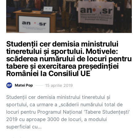
Studenții cer demisia ministrului
tineretului și sportului. Motivele:
scăderea numărului de locuri pentru
tabere și exercitarea președinției
României la Consiliul UE
15 aprilie 2019
Matei Pop
Studenții cer demisia ministrului tineretului și
sportului, ca urmare a „scăderii numărului total de
locuri pentru Programul Național ‘Tabere Studențești’
2019 cu aproape 3000 de locuri, a modului
superficial cu…