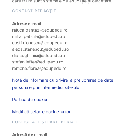
care trăim sunt sistemele de educație și cercetare.
CONTACT REDACȚIE
Adrese e-mail
raluca.pantazi@edupedu.ro
mihai.peticila@edupedu.ro
costin.ionescu@edupedu.ro
alexa.stanescu@edupedu.ro
diana.ghimisi@edupedu.ro
stefan.lefter@edupedu.ro
ramona.florea@edupedu.ro
Notă de informare cu privire la prelucrarea de date
personale prin intermediul site-ului
Politica de cookie
Modifică setarile cookie-urilor
PUBLICITATE ȘI PARTENERIATE
Adresă de e-mail