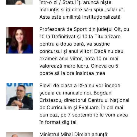
într-o zi / Statul îți aruncă niște
mărunțiș și îți cere să-i spui „salariu”.
Asta este umilință instituționalizată
Profesoară de Sport din județul Olt, cu
10 la Definitivat și 10 la Titularizare
pentru a doua oară, va susține
concursul și anul viitor: Dacă nu dau
examen anul viitor, nota 10 nu mai
valorează mare lucru. Cineva cu 5
poate să ia ore înaintea mea
Elevii de clasa a IX-a nu vor începe
școala cu manuale noi. Bogdan
Cristescu, directorul Centrului Național
de Curriculum și Evaluare: În cel mai
bun caz, pe 7 septembrie le vom avea
în format digital
Ministrul Mihai Dimian anunță