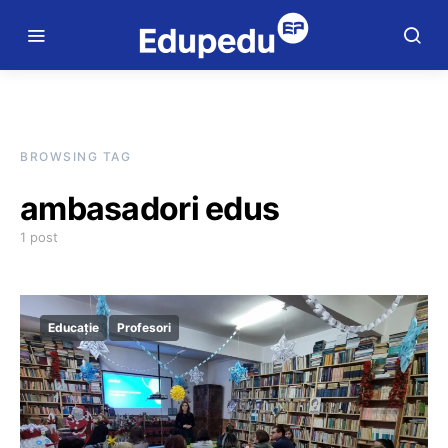
BROWSING TAG
ambasadori edus
1 post
Educație
Profesori