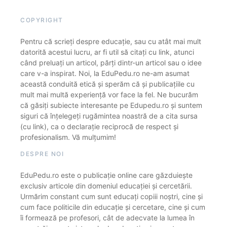
COPYRIGHT
Pentru că scrieți despre educație, sau cu atât mai mult
datorită acestui lucru, ar fi util să citați cu link, atunci
când preluați un articol, părți dintr-un articol sau o idee
care v-a inspirat. Noi, la EduPedu.ro ne-am asumat
această conduită etică și sperăm că și publicațiile cu
mult mai multă experiență vor face la fel. Ne bucurăm
că găsiți subiecte interesante pe Edupedu.ro și suntem
siguri că înțelegeți rugămintea noastră de a cita sursa
(cu link), ca o declarație reciprocă de respect și
profesionalism. Vă mulțumim!
DESPRE NOI
EduPedu.ro este o publicație online care găzduiește
exclusiv articole din domeniul educației și cercetării.
Urmărim constant cum sunt educați copiii noștri, cine și
cum face politicile din educație și cercetare, cine și cum
îi formează pe profesori, cât de adecvate la lumea în