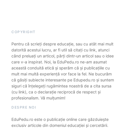
COPYRIGHT
Pentru că scrieți despre educație, sau cu atât mai mult
datorită acestui lucru, ar fi util să citați cu link, atunci
când preluați un articol, părți dintr-un articol sau o idee
care v-a inspirat. Noi, la EduPedu.ro ne-am asumat
această conduită etică și sperăm că și publicațiile cu
mult mai multă experiență vor face la fel. Ne bucurăm
că găsiți subiecte interesante pe Edupedu.ro și suntem
siguri că înțelegeți rugămintea noastră de a cita sursa
(cu link), ca o declarație reciprocă de respect și
profesionalism. Vă mulțumim!
DESPRE NOI
EduPedu.ro este o publicație online care găzduiește
exclusiv articole din domeniul educației și cercetării.