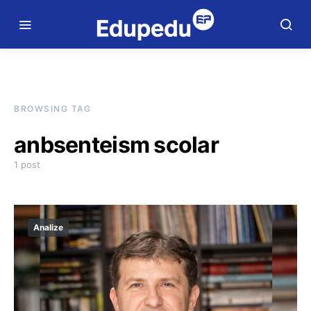
BROWSING TAG
anbsenteism scolar
1 post
Analize