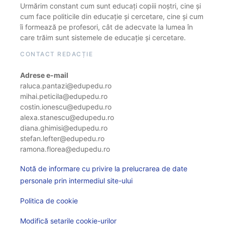
Urmărim constant cum sunt educați copiii noștri, cine și
cum face politicile din educație și cercetare, cine și cum
îi formează pe profesori, cât de adecvate la lumea în
care trăim sunt sistemele de educație și cercetare.
CONTACT REDACȚIE
Adrese e-mail
raluca.pantazi@edupedu.ro
mihai.peticila@edupedu.ro
costin.ionescu@edupedu.ro
alexa.stanescu@edupedu.ro
diana.ghimisi@edupedu.ro
stefan.lefter@edupedu.ro
ramona.florea@edupedu.ro
Notă de informare cu privire la prelucrarea de date
personale prin intermediul site-ului
Politica de cookie
Modifică setarile cookie-urilor