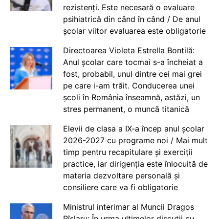
rezistenți. Este necesară o evaluare
psihiatrică din când în când / De anul
școlar viitor evaluarea este obligatorie
Directoarea Violeta Estrella Bontilă:
Anul școlar care tocmai s-a încheiat a
fost, probabil, unul dintre cei mai grei
pe care i-am trăit. Conducerea unei
școli în România înseamnă, astăzi, un
stres permanent, o muncă titanică
Elevii de clasa a IX-a încep anul școlar
2026-2027 cu programe noi / Mai mult
timp pentru recapitulare și exerciții
practice, iar dirigenția este înlocuită de
materia dezvoltare personală și
consiliere care va fi obligatorie
Ministrul interimar al Muncii Dragos
Pîslaru: În urma ultimelor discuții cu