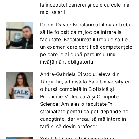
la începutul carierei și cele cu cele mai
mici salarii
Daniel David: Bacalaureatul nu ar trebui
să fie folosit ca mijloc de intrare la
facultate. Bacalaureatul trebuie să fie
un examen care certifică competențele
pe care le ai după parcursul unui
învățământ obligatoriu
Andra-Gabriela Cîrstoiu, elevă din
Târgu Jiu, admisă la Yale University cu
o bursă completă în Biofizică și
Biochimie Moleculară și Computer
Science: Am ales o facultate în
străinătate pentru că pot deprinde noi
cunoștințe, dar vreau să mă întorc în
țară și să devin profesor
Șeful ISJ Gorj, alți 8 inspectori și