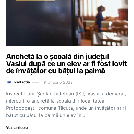
Anchetă la o școală din județul
Vaslui după ce un elev ar fi fost lovit
de învățător cu bățul la palmă
18 ianuarie 2023
Redacția
Inspectoratul Şcolar Judeţean (IŞJ) Vaslui a demarat,
miercuri, o anchetă la şcoala din localitatea
Protopopeşti, comuna Tăcuta, unde un învăţător ar fi
bătut cu băţul la palmă un elev în…
Vezi articolul