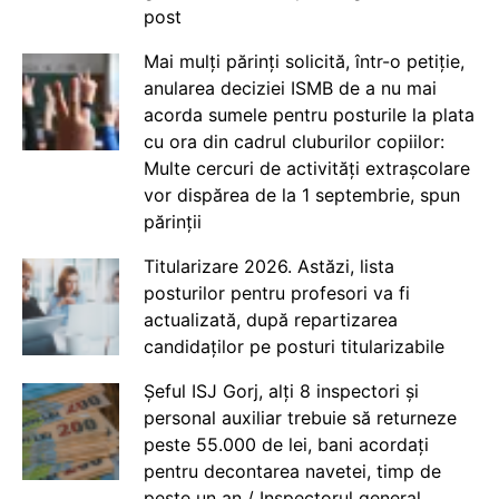
post
Mai mulți părinți solicită, într-o petiție,
anularea deciziei ISMB de a nu mai
acorda sumele pentru posturile la plata
cu ora din cadrul cluburilor copiilor:
Multe cercuri de activități extrașcolare
vor dispărea de la 1 septembrie, spun
părinții
Titularizare 2026. Astăzi, lista
posturilor pentru profesori va fi
actualizată, după repartizarea
candidaților pe posturi titularizabile
Șeful ISJ Gorj, alți 8 inspectori și
personal auxiliar trebuie să returneze
peste 55.000 de lei, bani acordați
pentru decontarea navetei, timp de
peste un an / Inspectorul general,