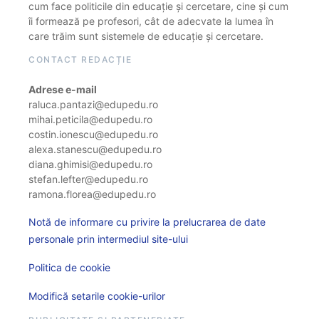
cum face politicile din educație și cercetare, cine și cum
îi formează pe profesori, cât de adecvate la lumea în
care trăim sunt sistemele de educație și cercetare.
CONTACT REDACȚIE
Adrese e-mail
raluca.pantazi@edupedu.ro
mihai.peticila@edupedu.ro
costin.ionescu@edupedu.ro
alexa.stanescu@edupedu.ro
diana.ghimisi@edupedu.ro
stefan.lefter@edupedu.ro
ramona.florea@edupedu.ro
Notă de informare cu privire la prelucrarea de date
personale prin intermediul site-ului
Politica de cookie
Modifică setarile cookie-urilor