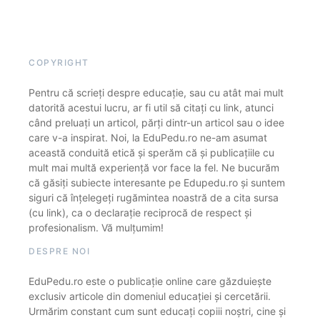
COPYRIGHT
Pentru că scrieți despre educație, sau cu atât mai mult
datorită acestui lucru, ar fi util să citați cu link, atunci
când preluați un articol, părți dintr-un articol sau o idee
care v-a inspirat. Noi, la EduPedu.ro ne-am asumat
această conduită etică și sperăm că și publicațiile cu
mult mai multă experiență vor face la fel. Ne bucurăm
că găsiți subiecte interesante pe Edupedu.ro și suntem
siguri că înțelegeți rugămintea noastră de a cita sursa
(cu link), ca o declarație reciprocă de respect și
profesionalism. Vă mulțumim!
DESPRE NOI
EduPedu.ro este o publicație online care găzduiește
exclusiv articole din domeniul educației și cercetării.
Urmărim constant cum sunt educați copiii noștri, cine și