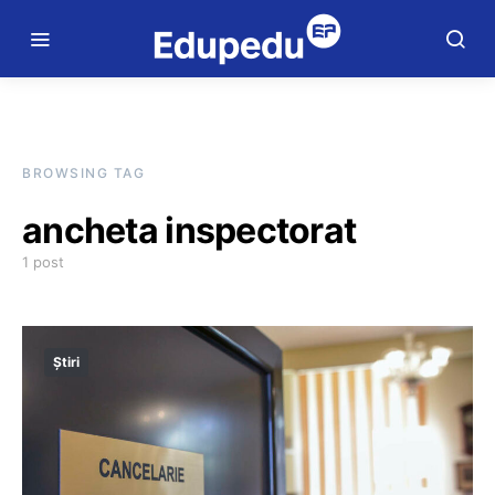
BROWSING TAG
ancheta inspectorat
1 post
Știri