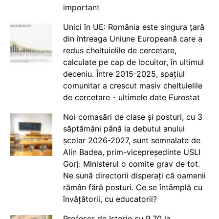
important
Unici în UE: România este singura țară
din întreaga Uniune Europeană care a
redus cheltuielile de cercetare,
calculate pe cap de locuitor, în ultimul
deceniu. Între 2015-2025, spațiul
comunitar a crescut masiv cheltuielile
de cercetare - ultimele date Eurostat
Noi comasări de clase și posturi, cu 3
săptămâni până la debutul anului
școlar 2026-2027, sunt semnalate de
Alin Badea, prim-vicepreședinte USLI
Gorj: Ministerul o comite grav de tot.
Ne sună directorii disperați că oamenii
rămân fără posturi. Ce se întâmplă cu
învățătorii, cu educatorii?
Profesor de Istorie cu 9.70 la