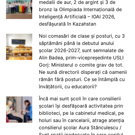
medalii de aur, 2 de argint și 3 de
bronz la Olimpiada Internațională de
Inteligență Artificială – IOAI 2026,
desfășurată în Kazahstan
Noi comasări de clase și posturi, cu 3
săptămâni până la debutul anului
școlar 2026-2027, sunt semnalate de
Alin Badea, prim-vicepreședinte USLI
Gorj: Ministerul o comite grav de tot.
Ne sună directorii disperați că oamenii
rămân fără posturi. Ce se întâmplă cu
învățătorii, cu educatorii?
Încă mai sunt școli în care consilierii
școlari își desfășoară activitatea prin
biblioteci, pe la cabinetul medical, pe
holuri sau în cancelarii, atrage atenția
consilierul școlar Aura Stănculescu /
Sunt spații inadecvate în care copilul