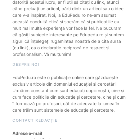
datorită acestui lucru, ar fi util să citați cu link, atunci
când preluați un articol, părți dintr-un articol sau o idee
care v-a inspirat. Noi, la EduPedu.ro ne-am asumat
această conduită etică și sperăm că și publicațiile cu
mult mai multă experiență vor face la fel. Ne bucurăm
că găsiți subiecte interesante pe Edupedu.ro și suntem
siguri că înțelegeți rugămintea noastră de a cita sursa
(cu link), ca o declarație reciprocă de respect și
profesionalism. Vă mulțumim!
DESPRE NOI
EduPedu.ro este o publicație online care găzduiește
exclusiv articole din domeniul educației și cercetării.
Urmărim constant cum sunt educați copiii noștri, cine și
cum face politicile din educație și cercetare, cine și cum
îi formează pe profesori, cât de adecvate la lumea în
care trăim sunt sistemele de educație și cercetare.
CONTACT REDACȚIE
Adrese e-mail