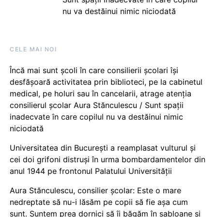
nu va destăinui nimic niciodată
CELE MAI NOI
Încă mai sunt școli în care consilierii școlari își
desfășoară activitatea prin biblioteci, pe la cabinetul
medical, pe holuri sau în cancelarii, atrage atenția
consilierul școlar Aura Stănculescu / Sunt spații
inadecvate în care copilul nu va destăinui nimic
niciodată
Universitatea din București a reamplasat vulturul și
cei doi grifoni distruși în urma bombardamentelor din
anul 1944 pe frontonul Palatului Universității
Aura Stănculescu, consilier școlar: Este o mare
nedreptate să nu-i lăsăm pe copii să fie așa cum
sunt. Suntem prea dornici să îi băgăm în șabloane și