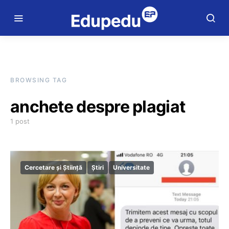
BROWSING TAG
anchete despre plagiat
1 post
Cercetare și Știință
Știri
Universitate