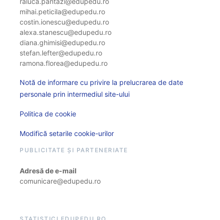
raluca.pantazi@edupedu.ro
mihai.peticila@edupedu.ro
costin.ionescu@edupedu.ro
alexa.stanescu@edupedu.ro
diana.ghimisi@edupedu.ro
stefan.lefter@edupedu.ro
ramona.florea@edupedu.ro
Notă de informare cu privire la prelucrarea de date
personale prin intermediul site-ului
Politica de cookie
Modifică setarile cookie-urilor
PUBLICITATE ȘI PARTENERIATE
Adresă de e-mail
comunicare@edupedu.ro
STATISTICI EDUPEDU.RO