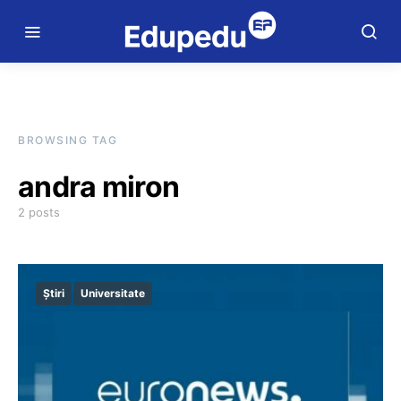
BROWSING TAG
andra miron
2 posts
Știri
Universitate