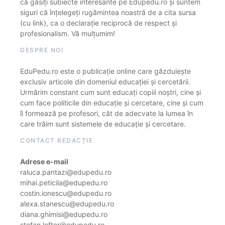
că găsiți subiecte interesante pe Edupedu.ro și suntem
siguri că înțelegeți rugămintea noastră de a cita sursa
(cu link), ca o declarație reciprocă de respect și
profesionalism. Vă mulțumim!
DESPRE NOI
EduPedu.ro este o publicație online care găzduiește
exclusiv articole din domeniul educației și cercetării.
Urmărim constant cum sunt educați copiii noștri, cine și
cum face politicile din educație și cercetare, cine și cum
îi formează pe profesori, cât de adecvate la lumea în
care trăim sunt sistemele de educație și cercetare.
CONTACT REDACȚIE
Adrese e-mail
raluca.pantazi@edupedu.ro
mihai.peticila@edupedu.ro
costin.ionescu@edupedu.ro
alexa.stanescu@edupedu.ro
diana.ghimisi@edupedu.ro
stefan.lefter@edupedu.ro