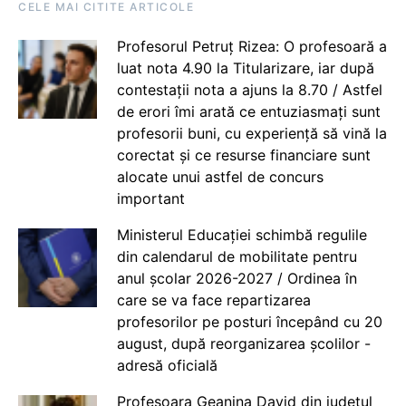
CELE MAI CITITE ARTICOLE
Profesorul Petruț Rizea: O profesoară a
luat nota 4.90 la Titularizare, iar după
contestații nota a ajuns la 8.70 / Astfel
de erori îmi arată ce entuziasmați sunt
profesorii buni, cu experiență să vină la
corectat și ce resurse financiare sunt
alocate unui astfel de concurs
important
Ministerul Educației schimbă regulile
din calendarul de mobilitate pentru
anul școlar 2026-2027 / Ordinea în
care se va face repartizarea
profesorilor pe posturi începând cu 20
august, după reorganizarea școlilor -
adresă oficială
Profesoara Geanina David din județul