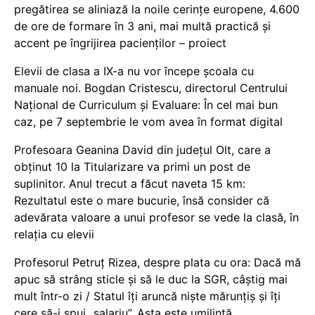
pregătirea se aliniază la noile cerințe europene, 4.600
de ore de formare în 3 ani, mai multă practică și
accent pe îngrijirea pacienților – proiect
Elevii de clasa a IX-a nu vor începe școala cu
manuale noi. Bogdan Cristescu, directorul Centrului
Național de Curriculum și Evaluare: În cel mai bun
caz, pe 7 septembrie le vom avea în format digital
Profesoara Geanina David din județul Olt, care a
obținut 10 la Titularizare va primi un post de
suplinitor. Anul trecut a făcut naveta 15 km:
Rezultatul este o mare bucurie, însă consider că
adevărata valoare a unui profesor se vede la clasă, în
relația cu elevii
Profesorul Petruț Rizea, despre plata cu ora: Dacă mă
apuc să strâng sticle și să le duc la SGR, câștig mai
mult într-o zi / Statul îți aruncă niște mărunțiș și îți
cere să-i spui „salariu”. Asta este umilință