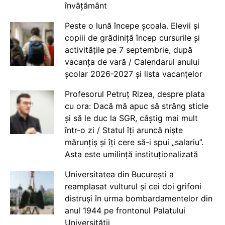
învățământ
Peste o lună începe școala. Elevii și
copiii de grădiniță încep cursurile și
activitățile pe 7 septembrie, după
vacanța de vară / Calendarul anului
școlar 2026-2027 și lista vacanțelor
Profesorul Petruț Rizea, despre plata
cu ora: Dacă mă apuc să strâng sticle
și să le duc la SGR, câștig mai mult
într-o zi / Statul îți aruncă niște
mărunțiș și îți cere să-i spui „salariu”.
Asta este umilință instituționalizată
Universitatea din București a
reamplasat vulturul și cei doi grifoni
distruși în urma bombardamentelor din
anul 1944 pe frontonul Palatului
Universității