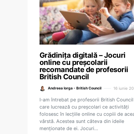
Grădinița digitală – Jocuri
online cu preșcolarii
recomandate de profesorii
British Council
16 iunie 2
Andreea Iorga - British Council
I-am întrebat pe profesorii British Council
care lucrează cu preșcolari ce activități
folosesc în lecțiile online cu copiii de ace
vârstă. Acestea sunt câteva din ideile
menționate de ei. Jocuri…