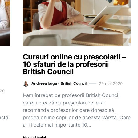
Cursuri online cu preșcolarii –
10 sfaturi de la profesorii
British Council
29 mai 2020
Andreea Iorga - British Council
020
I-am întrebat pe profesorii British Council
care lucrează cu preșcolari ce le-ar
recomanda profesorilor care doresc să
astă
predea online copiilor de această vârstă. Care
ar fi cele mai importante 10…
Vezi articolul