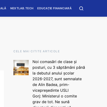
OALĂ
NEXTLAB.TECH
EDUCAȚIE FINANCIARĂ
CELE MAI CITITE ARTICOLE
Noi comasări de clase și
posturi, cu 3 săptămâni până
la debutul anului școlar
2026-2027, sunt semnalate
de Alin Badea, prim-
vicepreședinte USLI
Gorj: Ministerul o comite
grav de tot. Ne sună