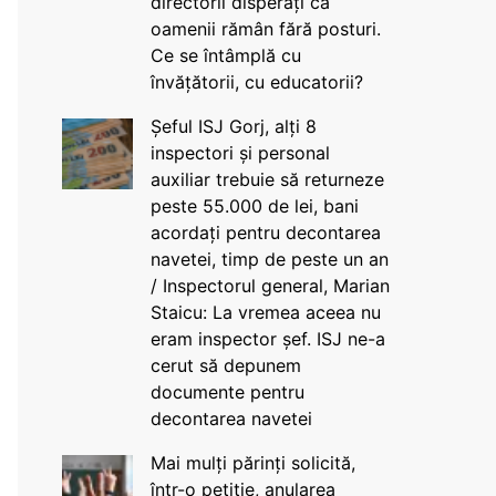
directorii disperați că
oamenii rămân fără posturi.
Ce se întâmplă cu
învățătorii, cu educatorii?
Șeful ISJ Gorj, alți 8
inspectori și personal
auxiliar trebuie să returneze
peste 55.000 de lei, bani
acordați pentru decontarea
navetei, timp de peste un an
/ Inspectorul general, Marian
Staicu: La vremea aceea nu
eram inspector șef. ISJ ne-a
cerut să depunem
documente pentru
decontarea navetei
Mai mulți părinți solicită,
într-o petiție, anularea