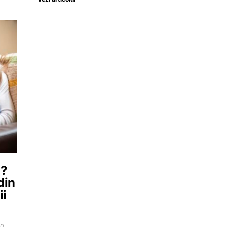
i?
din
ii
20