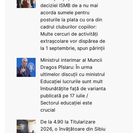
deciziei ISMB de a nu mai
acorda sumele pentru
posturile la plata cu ora din
cadrul cluburilor copiilor:
Multe cercuri de activități
extrașcolare vor dispărea de
la 1 septembrie, spun părinții
Ministrul interimar al Muncii
Dragos Pîslaru: În urma
ultimelor discuții cu ministrul
Educației lucrurile sunt mult
îmbunătățite față de varianta
publicată pe 17 iulie /
Sectorul educației este
crucial
De la 4.90 la Titularizare
2026, o învățătoare din Sibiu