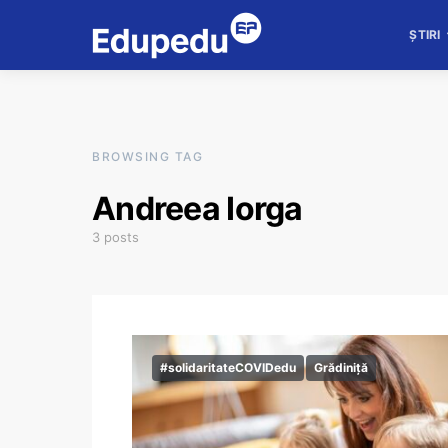
ȘTIRI
BROWSING TAG
Andreea Iorga
3 posts
#solidaritateCOVIDedu
Grădiniță