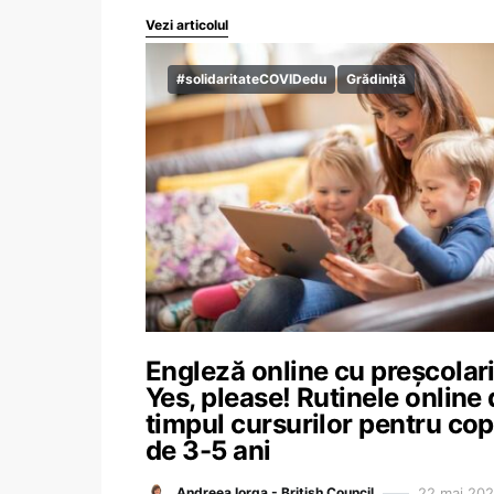
Vezi articolul
#solidaritateCOVIDedu
Grădiniță
Engleză online cu preșcolar
Yes, please! Rutinele online 
timpul cursurilor pentru cop
de 3-5 ani
22 mai 20
Andreea Iorga - British Council