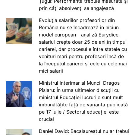
Țugui: Performanța trebuie măsurată și
prin câți absolvenți se angajează
Evoluția salariilor profesorilor din
România nu se încadrează în niciun
model european - analiză Eurydice:
salariul crește doar 25 de ani în timpul
carierei, dar procesul e între statele cu
venituri mari pentru profesori încă de
la începutul carierei și cele cu cele mai
mici salarii
Ministrul interimar al Muncii Dragos
Pîslaru: În urma ultimelor discuții cu
ministrul Educației lucrurile sunt mult
îmbunătățite față de varianta publicată
pe 17 iulie / Sectorul educației este
crucial
Daniel David: Bacalaureatul nu ar trebui