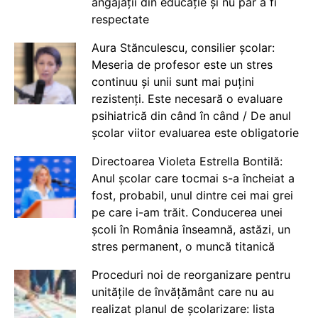
angajații din educație și nu par a fi
respectate
Aura Stănculescu, consilier școlar:
Meseria de profesor este un stres
continuu și unii sunt mai puțini
rezistenți. Este necesară o evaluare
psihiatrică din când în când / De anul
școlar viitor evaluarea este obligatorie
Directoarea Violeta Estrella Bontilă:
Anul școlar care tocmai s-a încheiat a
fost, probabil, unul dintre cei mai grei
pe care i-am trăit. Conducerea unei
școli în România înseamnă, astăzi, un
stres permanent, o muncă titanică
Proceduri noi de reorganizare pentru
unitățile de învățământ care nu au
realizat planul de școlarizare: lista