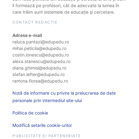
îi formează pe profesori, cât de adecvate la lumea în
care trăim sunt sistemele de educație și cercetare.
CONTACT REDACȚIE
Adrese e-mail
raluca.pantazi@edupedu.ro
mihai.peticila@edupedu.ro
costin.ionescu@edupedu.ro
alexa.stanescu@edupedu.ro
diana.ghimisi@edupedu.ro
stefan.lefter@edupedu.ro
ramona.florea@edupedu.ro
Notă de informare cu privire la prelucrarea de date
personale prin intermediul site-ului
Politica de cookie
Modifică setarile cookie-urilor
PUBLICITATE ȘI PARTENERIATE