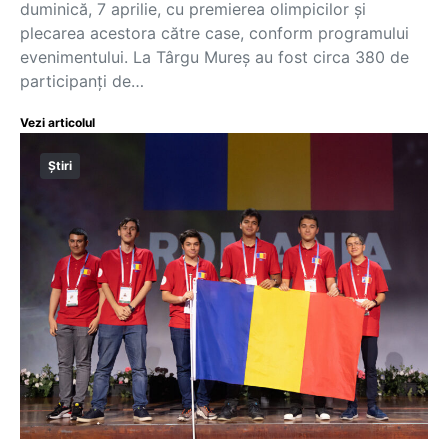
duminică, 7 aprilie, cu premierea olimpicilor și
plecarea acestora către case, conform programului
evenimentului. La Târgu Mureș au fost circa 380 de
participanți de…
Vezi articolul
Știri