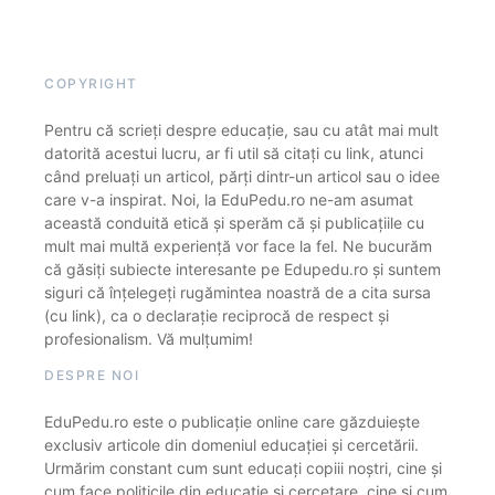
COPYRIGHT
Pentru că scrieți despre educație, sau cu atât mai mult
datorită acestui lucru, ar fi util să citați cu link, atunci
când preluați un articol, părți dintr-un articol sau o idee
care v-a inspirat. Noi, la EduPedu.ro ne-am asumat
această conduită etică și sperăm că și publicațiile cu
mult mai multă experiență vor face la fel. Ne bucurăm
că găsiți subiecte interesante pe Edupedu.ro și suntem
siguri că înțelegeți rugămintea noastră de a cita sursa
(cu link), ca o declarație reciprocă de respect și
profesionalism. Vă mulțumim!
DESPRE NOI
EduPedu.ro este o publicație online care găzduiește
exclusiv articole din domeniul educației și cercetării.
Urmărim constant cum sunt educați copiii noștri, cine și
cum face politicile din educație și cercetare, cine și cum