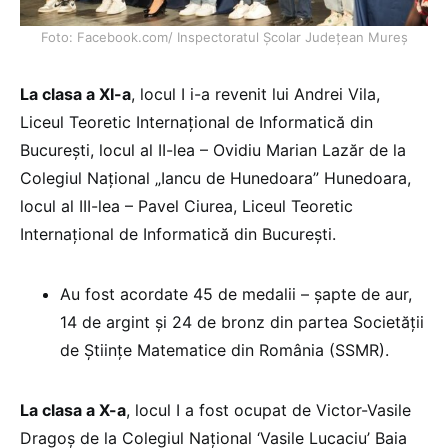
Foto: Facebook.com/ Inspectoratul Școlar Județean Mureș
La clasa a XI-a
, locul I i-a revenit lui Andrei Vila,
Liceul Teoretic Internaţional de Informatică din
Bucureşti, locul al II-lea – Ovidiu Marian Lazăr de la
Colegiul Naţional „Iancu de Hunedoara” Hunedoara,
locul al III-lea – Pavel Ciurea, Liceul Teoretic
Internaţional de Informatică din Bucureşti.
Au fost acordate 45 de medalii – şapte de aur,
14 de argint şi 24 de bronz din partea Societăţii
de Ştiinţe Matematice din România (SSMR).
La clasa a X-a
, locul I a fost ocupat de Victor-Vasile
Dragoş de la Colegiul Naţional ‘Vasile Lucaciu’ Baia