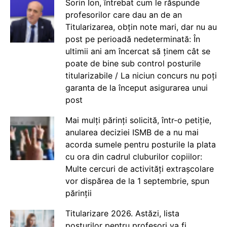
Sorin Ion, întrebat cum le răspunde
profesorilor care dau an de an
Titularizarea, obțin note mari, dar nu au
post pe perioadă nedeterminată: În
ultimii ani am încercat să ținem cât se
poate de bine sub control posturile
titularizabile / La niciun concurs nu poți
garanta de la început asigurarea unui
post
Mai mulți părinți solicită, într-o petiție,
anularea deciziei ISMB de a nu mai
acorda sumele pentru posturile la plata
cu ora din cadrul cluburilor copiilor:
Multe cercuri de activități extrașcolare
vor dispărea de la 1 septembrie, spun
părinții
Titularizare 2026. Astăzi, lista
posturilor pentru profesori va fi