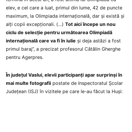
elev, e cel care a luat, primul din lume, 42 de puncte
maximum, la Olimpiada internaţională, dar şi există şi
alţi copii excepţionali. (…)
Tot aici începe un nou
ciclu de selecţie pentru următoarea Olimpiadă
internaţională care va fi în iulie
şi deja astăzi a fost
primul baraj”, a precizat profesorul Cătălin Gherghe
pentru Agerpres.
În județul Vaslui, elevii participanți apar surprinși în
mai multe fotografii
postate de Inspectoratul Școlar
Județean (ISJ) în vizitele pe care le-au făcut la Huși:
Foto:
Foto:
Foto:
Facebook.com/
Facebook.com/
Facebook.com/
ISJ Vaslui
ISJ Vaslui
ISJ Vaslui