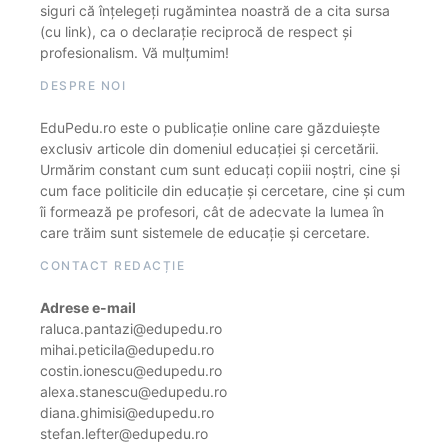
siguri că înțelegeți rugămintea noastră de a cita sursa
(cu link), ca o declarație reciprocă de respect și
profesionalism. Vă mulțumim!
DESPRE NOI
EduPedu.ro este o publicație online care găzduiește
exclusiv articole din domeniul educației și cercetării.
Urmărim constant cum sunt educați copiii noștri, cine și
cum face politicile din educație și cercetare, cine și cum
îi formează pe profesori, cât de adecvate la lumea în
care trăim sunt sistemele de educație și cercetare.
CONTACT REDACȚIE
Adrese e-mail
raluca.pantazi@edupedu.ro
mihai.peticila@edupedu.ro
costin.ionescu@edupedu.ro
alexa.stanescu@edupedu.ro
diana.ghimisi@edupedu.ro
stefan.lefter@edupedu.ro