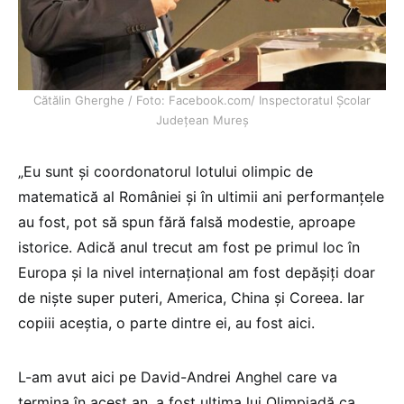
Cătălin Gherghe / Foto: Facebook.com/ Inspectoratul Școlar
Județean Mureș
„Eu sunt şi coordonatorul lotului olimpic de
matematică al României şi în ultimii ani performanţele
au fost, pot să spun fără falsă modestie, aproape
istorice. Adică anul trecut am fost pe primul loc în
Europa şi la nivel internaţional am fost depăşiţi doar
de nişte super puteri, America, China şi Coreea. Iar
copiii aceştia, o parte dintre ei, au fost aici.
L-am avut aici pe David-Andrei Anghel care va
termina în acest an, a fost ultima lui Olimpiadă ca