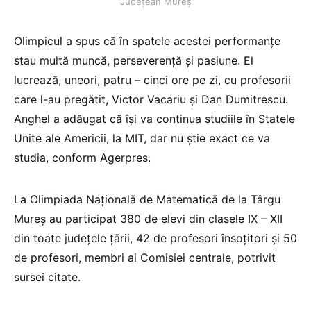
Județean Mureș
Olimpicul a spus că în spatele acestei performanţe
stau multă muncă, perseverenţă şi pasiune. El
lucrează, uneori, patru – cinci ore pe zi, cu profesorii
care l-au pregătit, Victor Vacariu şi Dan Dumitrescu.
Anghel a adăugat că îşi va continua studiile în Statele
Unite ale Americii, la MIT, dar nu ştie exact ce va
studia, conform Agerpres.
La Olimpiada Naţională de Matematică de la Târgu
Mureş au participat 380 de elevi din clasele IX – XII
din toate judeţele ţării, 42 de profesori însoţitori şi 50
de profesori, membri ai Comisiei centrale, potrivit
sursei citate.