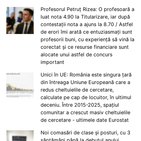
Profesorul Petruț Rizea: O profesoară a
luat nota 4.90 la Titularizare, iar după
contestații nota a ajuns la 8.70 / Astfel
de erori îmi arată ce entuziasmați sunt
profesorii buni, cu experiență să vină la
corectat și ce resurse financiare sunt
alocate unui astfel de concurs
important
Unici în UE: România este singura țară
din întreaga Uniune Europeană care a
redus cheltuielile de cercetare,
calculate pe cap de locuitor, în ultimul
deceniu. Între 2015-2025, spațiul
comunitar a crescut masiv cheltuielile
de cercetare - ultimele date Eurostat
Noi comasări de clase și posturi, cu 3
săptămâni până la debutul anului