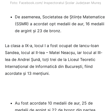
Foto: Facebook.com/ Inspectoratul Școlar Județean Mureș
De asemenea, Societatea de Ştiinţe Matematice
(SSMR) a acordat opt medalii de aur, 16 medalii
de argint şi 23 de bronz.
La clasa a IX-a, locul I a fost ocupat de Iancu-Ioan
Sandea, locul al II-lea – Matei Neacşu, iar locul al III-
lea de Andrei Şună, toţi trei de la Liceul Teoretic
Internaţional de Informatică din Bucureşti, fiind
acordate şi 13 menţiuni.
Au fost acordate 10 medalii de aur, 25 de
medalii de argint şi 22 de bronz din partea