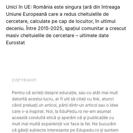
Unici în UE: România este singura țară din întreaga
Uniune Europeană care a redus cheltuielile de
cercetare, calculate pe cap de locuitor, în ultimul
deceniu. Între 2015-2025, spațiul comunitar a crescut
masiv cheltuielile de cercetare – ultimele date
Eurostat
COPYRIGHT
Pentru că scrieți despre educație, sau cu atât mai mult
datorită acestui lucru, ar fi util să citați cu link, atunci
când preluați un articol, părți dintr-un articol sau o idee
care v-a inspirat. Noi, la EduPedu.ro ne-am asumat
această conduită etică și sperăm că și publicațiile cu
mult mai multă experiență vor face la fel. Ne bucurăm
că găsiți subiecte interesante pe Edupedu.ro și suntem