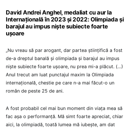
David Andrei Anghel, medaliat cu aur la
Internațională în 2023 și 2022: Olimpiada şi
barajul au impus nişte subiecte foarte
uşoare
„Nu vreau să par arogant, dar partea ştiinţifică a fost
de-a dreptul banală şi olimpiada şi barajul au impus
nişte subiecte foarte uşoare, nu prea mi-a plăcut. (…)
Anul trecut am luat punctajul maxim la Olimpiada
internaţională, chestie pe care n-a mai făcut-o un
român de peste 25 de ani.
A fost probabil cel mai bun moment din viaţa mea să
fac aşa o performanţă. Mă simt foarte apreciat, chiar
aici, la olimpiadă, toată lumea mă iubeşte, am dat