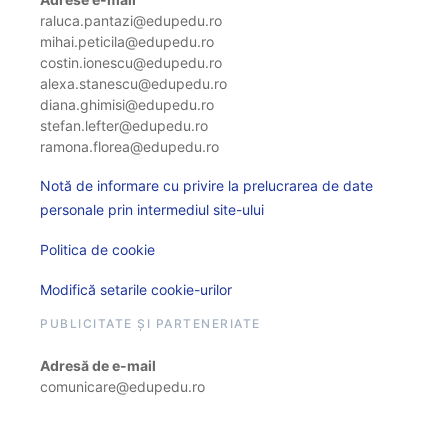
raluca.pantazi@edupedu.ro
mihai.peticila@edupedu.ro
costin.ionescu@edupedu.ro
alexa.stanescu@edupedu.ro
diana.ghimisi@edupedu.ro
stefan.lefter@edupedu.ro
ramona.florea@edupedu.ro
Notă de informare cu privire la prelucrarea de date
personale prin intermediul site-ului
Politica de cookie
Modifică setarile cookie-urilor
PUBLICITATE ȘI PARTENERIATE
Adresă de e-mail
comunicare@edupedu.ro