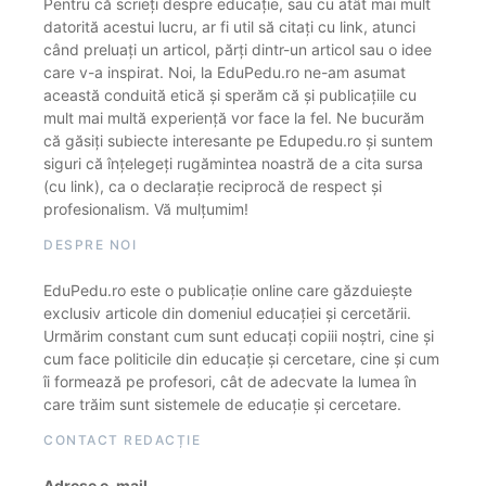
Pentru că scrieți despre educație, sau cu atât mai mult
datorită acestui lucru, ar fi util să citați cu link, atunci
când preluați un articol, părți dintr-un articol sau o idee
care v-a inspirat. Noi, la EduPedu.ro ne-am asumat
această conduită etică și sperăm că și publicațiile cu
mult mai multă experiență vor face la fel. Ne bucurăm
că găsiți subiecte interesante pe Edupedu.ro și suntem
siguri că înțelegeți rugămintea noastră de a cita sursa
(cu link), ca o declarație reciprocă de respect și
profesionalism. Vă mulțumim!
DESPRE NOI
EduPedu.ro este o publicație online care găzduiește
exclusiv articole din domeniul educației și cercetării.
Urmărim constant cum sunt educați copiii noștri, cine și
cum face politicile din educație și cercetare, cine și cum
îi formează pe profesori, cât de adecvate la lumea în
care trăim sunt sistemele de educație și cercetare.
CONTACT REDACȚIE
Adrese e-mail