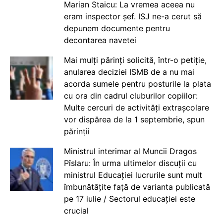
Marian Staicu: La vremea aceea nu
eram inspector șef. ISJ ne-a cerut să
depunem documente pentru
decontarea navetei
Mai mulți părinți solicită, într-o petiție,
anularea deciziei ISMB de a nu mai
acorda sumele pentru posturile la plata
cu ora din cadrul cluburilor copiilor:
Multe cercuri de activități extrașcolare
vor dispărea de la 1 septembrie, spun
părinții
Ministrul interimar al Muncii Dragos
Pîslaru: În urma ultimelor discuții cu
ministrul Educației lucrurile sunt mult
îmbunătățite față de varianta publicată
pe 17 iulie / Sectorul educației este
crucial