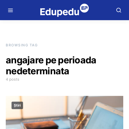
BROWSING TAG
angajare pe perioada
nedeterminata
4 posts
Știri