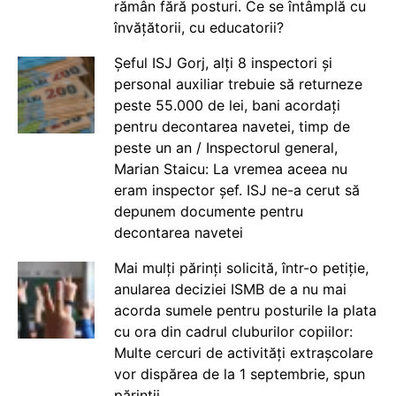
rămân fără posturi. Ce se întâmplă cu
învățătorii, cu educatorii?
Șeful ISJ Gorj, alți 8 inspectori și
personal auxiliar trebuie să returneze
peste 55.000 de lei, bani acordați
pentru decontarea navetei, timp de
peste un an / Inspectorul general,
Marian Staicu: La vremea aceea nu
eram inspector șef. ISJ ne-a cerut să
depunem documente pentru
decontarea navetei
Mai mulți părinți solicită, într-o petiție,
anularea deciziei ISMB de a nu mai
acorda sumele pentru posturile la plata
cu ora din cadrul cluburilor copiilor:
Multe cercuri de activități extrașcolare
vor dispărea de la 1 septembrie, spun
părinții