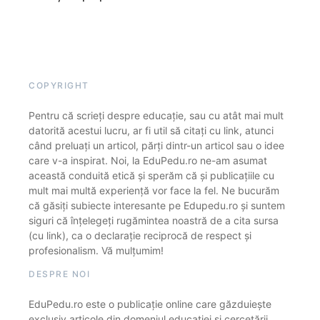
COPYRIGHT
Pentru că scrieți despre educație, sau cu atât mai mult
datorită acestui lucru, ar fi util să citați cu link, atunci
când preluați un articol, părți dintr-un articol sau o idee
care v-a inspirat. Noi, la EduPedu.ro ne-am asumat
această conduită etică și sperăm că și publicațiile cu
mult mai multă experiență vor face la fel. Ne bucurăm
că găsiți subiecte interesante pe Edupedu.ro și suntem
siguri că înțelegeți rugămintea noastră de a cita sursa
(cu link), ca o declarație reciprocă de respect și
profesionalism. Vă mulțumim!
DESPRE NOI
EduPedu.ro este o publicație online care găzduiește
exclusiv articole din domeniul educației și cercetării.