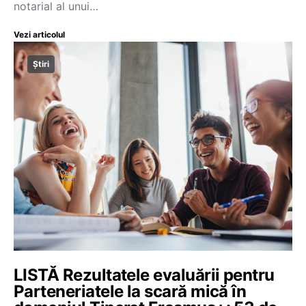
notarial al unui…
Vezi articolul
Știri
LISTĂ Rezultatele evaluării pentru
Parteneriatele la scară mică în