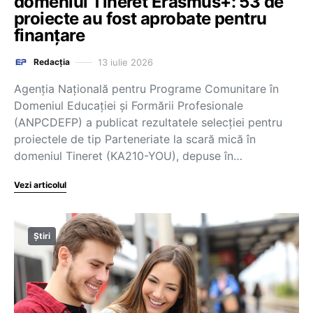
domeniul Tineret Erasmus+: 53 de
proiecte au fost aprobate pentru
finanțare
13 iulie 2026
Redacția
Agenția Națională pentru Programe Comunitare în
Domeniul Educației și Formării Profesionale
(ANPCDEFP) a publicat rezultatele selecției pentru
proiectele de tip Parteneriate la scară mică în
domeniul Tineret (KA210-YOU), depuse în…
Vezi articolul
Știri