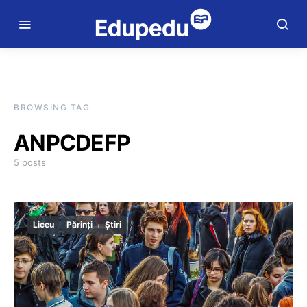
BROWSING TAG
ANPCDEFP
5 posts
Liceu
Părinți
Știri