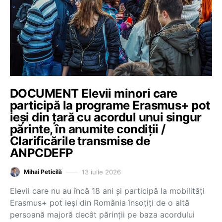
DOCUMENT Elevii minori care
participă la programe Erasmus+ pot
ieși din țară cu acordul unui singur
părinte, în anumite condiții /
Clarificările transmise de
ANPCDEFP
13 iulie 2026
Mihai Peticilă
Elevii care nu au încă 18 ani și participă la mobilități
Erasmus+ pot ieși din România însoțiți de o altă
persoană majoră decât părinții pe baza acordului