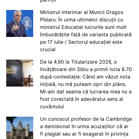
Ministrul interimar al Muncii Dragos
Pîslaru: În urma ultimelor discuții cu
ministrul Educației lucrurile sunt mult
îmbunătățite față de varianta publicată
pe 17 iulie / Sectorul educației este
crucial
De la 4.90 la Titularizare 2026, o
învățătoare din Sibiu a primit nota 8.70
după contestație: Când am văzut nota
inițială, nu mă puteam opri din plâns.
Mi-am dat seama că lucrarea mea nu a
fost corectată în adevăratul sens al
cuvântului
Un cunoscut profesor de la Cambridge
a demisionat în urma acuzațiilor că ar
fi plagiat sau ar fi exagerat în privința