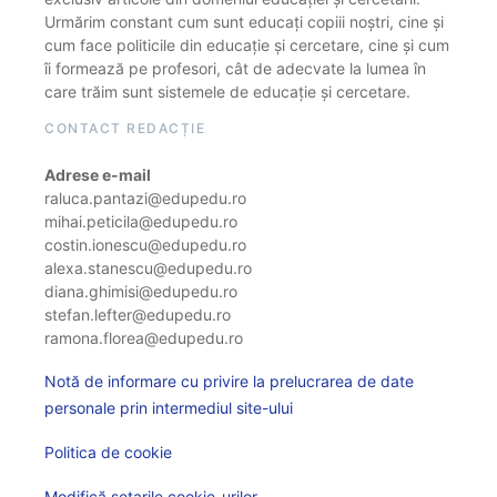
Urmărim constant cum sunt educați copiii noștri, cine și
cum face politicile din educație și cercetare, cine și cum
îi formează pe profesori, cât de adecvate la lumea în
care trăim sunt sistemele de educație și cercetare.
CONTACT REDACȚIE
Adrese e-mail
raluca.pantazi@edupedu.ro
mihai.peticila@edupedu.ro
costin.ionescu@edupedu.ro
alexa.stanescu@edupedu.ro
diana.ghimisi@edupedu.ro
stefan.lefter@edupedu.ro
ramona.florea@edupedu.ro
Notă de informare cu privire la prelucrarea de date
personale prin intermediul site-ului
Politica de cookie
Modifică setarile cookie-urilor