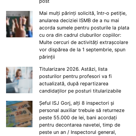
post
Mai mulți părinți solicită, într-o petiție,
anularea deciziei ISMB de a nu mai
acorda sumele pentru posturile la plata
cu ora din cadrul cluburilor copiilor:
Multe cercuri de activități extrașcolare
vor dispărea de la 1 septembrie, spun
părinții
Titularizare 2026. Astăzi, lista
posturilor pentru profesori va fi
actualizată, după repartizarea
candidaților pe posturi titularizabile
Șeful ISJ Gorj, alți 8 inspectori și
personal auxiliar trebuie să returneze
peste 55.000 de lei, bani acordați
pentru decontarea navetei, timp de
peste un an / Inspectorul general,