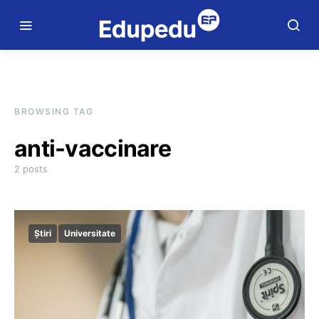
BROWSING TAG
anti-vaccinare
2 posts
Știri
Universitate