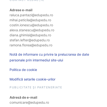
Adrese e-mail
raluca.pantazi@edupedu.ro
mihai.peticila@edupedu.ro
costin.ionescu@edupedu.ro
alexa.stanescu@edupedu.ro
diana.ghimisi@edupedu.ro
stefan.lefter@edupedu.ro
ramona.florea@edupedu.ro
Notă de informare cu privire la prelucrarea de date
personale prin intermediul site-ului
Politica de cookie
Modifică setarile cookie-urilor
PUBLICITATE ȘI PARTENERIATE
Adresă de e-mail
comunicare@edupedu.ro