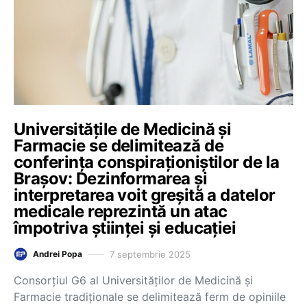
Universitățile de Medicină și
Farmacie se delimitează de
conferința conspiraționiștilor de la
Brașov: Dezinformarea și
interpretarea voit greșită a datelor
medicale reprezintă un atac
împotriva științei și educației
7 septembrie 2025
Andrei Popa
Consorțiul G6 al Universităților de Medicină și
Farmacie tradiționale se delimitează ferm de opiniile