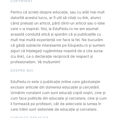
COPYRIGHT
Pentru că scrieți despre educație, sau cu atât mai mult
datorită acestui lucru, ar fi util să citați cu link, atunci
când preluați un articol, părți dintr-un articol sau o idee
care v-a inspirat. Noi, la EduPedu.ro ne-am asumat
această conduită etică și sperăm că și publicațiile cu
mult mai multă experiență vor face la fel. Ne bucurăm
că găsiți subiecte interesante pe Edupedu.ro și suntem
siguri că înțelegeți rugămintea noastră de a cita sursa
(cu link), ca o declarație reciprocă de respect și
profesionalism. Vă mulțumim!
DESPRE NOI
EduPedu.ro este o publicație online care găzduiește
exclusiv articole din domeniul educației și cercetării.
Urmărim constant cum sunt educați copiii noștri, cine și
cum face politicile din educație și cercetare, cine și cum
îi formează pe profesori, cât de adecvate la lumea în
care trăim sunt sistemele de educație și cercetare.
CONTACT REDACȚIE