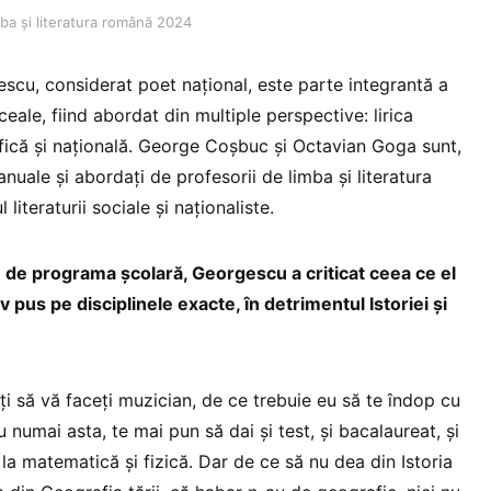
ba și literatura română 2024
cu, considerat poet național, este parte integrantă a
eale, fiind abordat din multiple perspective: lirica
ofică și națională. George Coșbuc și Octavian Goga sunt,
nuale și abordați de profesorii de limba și literatura
literaturii sociale și naționaliste.
e de programa școlară, Georgescu a criticat ceea ce el
pus pe disciplinele exacte, în detrimentul Istoriei și
 să vă faceți muzician, de ce trebuie eu să te îndop cu
 numai asta, te mai pun să dai și test, și bacalaureat, și
a matematică și fizică. Dar de ce să nu dea din Istoria