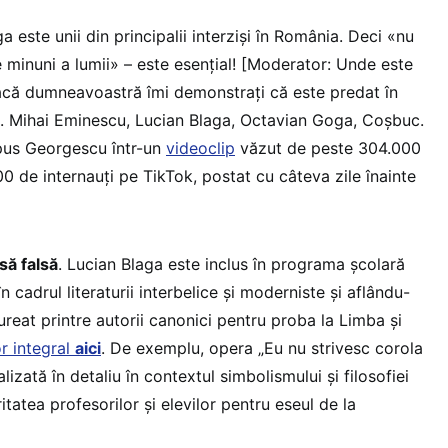
a este unii din principalii interziși în România. Deci «nu
 minuni a lumii» – este esențial! [Moderator: Unde este
dacă dumneavoastră îmi demonstrați că este predat în
a. Mihai Eminescu, Lucian Blaga, Octavian Goga, Coșbuc.
 spus Georgescu într-un
videoclip
văzut de peste 304.000
00 de internauți pe TikTok, postat cu câteva zile înainte
să falsă
. Lucian Blaga este inclus în programa școlară
în cadrul literaturii interbelice și moderniste și aflându-
reat printre autorii canonici pentru proba la Limba și
or integral
aici
. De exemplu, opera „Eu nu strivesc corola
lizată în detaliu în contextul simbolismului și filosofiei
itatea profesorilor și elevilor pentru eseul de la