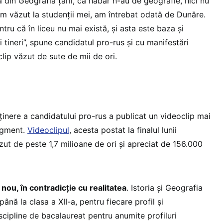
 din Geografia țării, că habar n-au de geografie, nici nu
Am văzut la studenții mei, am întrebat odată de Dunăre.
tru că în liceu nu mai există, și asta este baza și
i tineri”, spune candidatul pro-rus și cu manifestări
clip văzut de sute de mii de ori.
ținere a candidatului pro-rus a publicat un videoclip mai
ragment.
Videoclipul
, acesta postat la finalul lunii
zut de peste 1,7 milioane de ori și apreciat de 156.000
 nou, în contradicție cu realitatea
. Istoria și Geografia
până la clasa a XII-a, pentru fiecare profil și
iscipline de bacalaureat pentru anumite profiluri