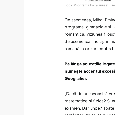
Foto: Programa Bacalaureat Lim
De asemenea, Mihai Emines
programei gimnaziale și lic
romantică, viziunea filos
de asemenea, incluși în ma
română la ore, în contextul 
Pe lângă acuzațiile legat
numește accentul excesiv 
Geografiei:
„Dacă dumneavoastră vreți
matematica și fizica? Și nu
examen. Dar unde? Toate l