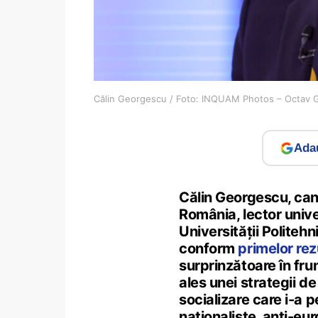
Călin Georgescu / Foto: INQUAM Photos – Octav 
Adau
Călin Georgescu, cand
România, lector univer
Universității Politeh
conform
primelor rez
surprinzătoare în frun
ales unei strategii d
socializare care i-a 
naționaliste, anti-eu