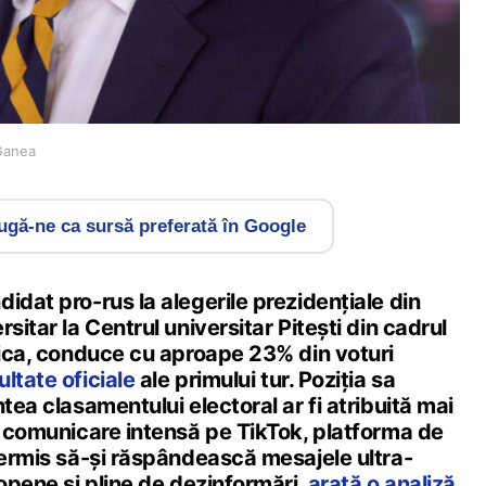
Ganea
gă-ne ca sursă preferată în Google
idat pro-rus la alegerile prezidențiale din
sitar la Centrul universitar Pitești din cadrul
nica, conduce cu aproape 23% din voturi
ultate oficiale
ale primului tur. Poziția sa
tea clasamentului electoral ar fi atribuită mai
e comunicare intensă pe TikTok, platforma de
permis să-și răspândească mesajele ultra-
ropene și pline de dezinformări,
arată o analiză