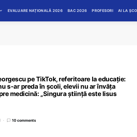
EVALUARE NAȚIONALĂ 2026
BAC 2026
PROFESORI
AI LA ȘC
orgescu pe TikTok, referitoare la educație:
 s-ar preda în școli, elevii nu ar învăța
spre medicină: „Singura știință este Iisus
d
10 comments