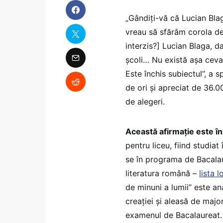
„Gândiți-vă că Lucian Blag
vreau să sfărâm corola de
interzis?] Lucian Blaga, 
școli… Nu există așa cev
Este închis subiectul”, a
de ori și apreciat de 36.0
de alegeri.
Această afirmație este în
pentru liceu, fiind studiat 
se în programa de Bacalau
literatura română –
lista l
de minuni a lumii” este ana
creației și aleasă de major
examenul de Bacalaureat.