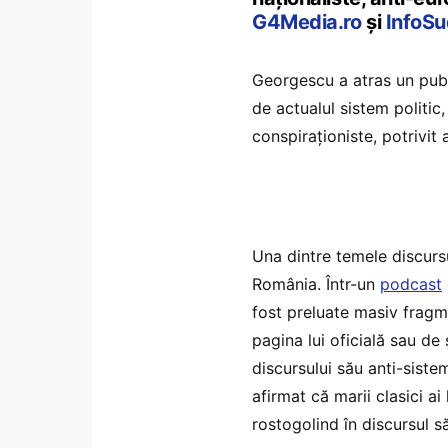
G4Media.ro
și
InfoSu
Georgescu a atras un pub
de actualul sistem politic,
conspiraționiste, potrivit a
Una dintre temele discursu
România. Într-un
podcast
fost preluate masiv fragme
pagina lui oficială sau de 
discursului său anti-sist
afirmat că marii clasici ai
rostogolind în discursul 