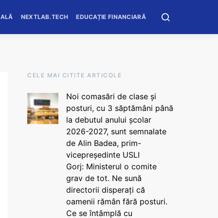
OALĂ
NEXTLAB.TECH
EDUCAȚIE FINANCIARĂ
CELE MAI CITITE ARTICOLE
Noi comasări de clase și
posturi, cu 3 săptămâni până
la debutul anului școlar
2026-2027, sunt semnalate
de Alin Badea, prim-
vicepreședinte USLI
Gorj: Ministerul o comite
grav de tot. Ne sună
directorii disperați că
oamenii rămân fără posturi.
Ce se întâmplă cu