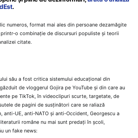
dEst
.
lic numeros, format mai ales din persoane dezamăgite
 printr-o combinație de discursuri populiste și teorii
nalizei citate.
lui său a fost critica sistemului educațional din
găzduit de vloggerul Gojira pe YouTube și din care au
nte pe TikTok, în videoclipuri scurte, targetate, de
sutele de pagini de susținători care se raliază
em, anti-UE, anti-NATO și anti-Occident, Georgescu a
 literaturii române nu mai sunt predați în școli,
său un fake news: