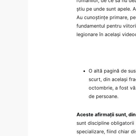
românilor, de ce să nu dea
știu pe unde sunt apele. 
Au cunoștințe primare, pen
fundamentul pentru viitori
legionare în același video
O altă pagină de sus
scurt, din același f
octombrie, a fost vă
de persoane.
Aceste afirmații sunt, din
sunt discipline obligatorii 
specializare, fiind chiar d