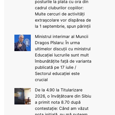
posturile la plata cu ora din
cadrul cluburilor copiilor:
Multe cercuri de activități
extrașcolare vor dispărea de
la 1 septembrie, spun părinții
Ministrul interimar al Muncii
Dragos Pîslaru: În urma
ultimelor discuții cu ministrul
Educației lucrurile sunt mult
îmbunătățite față de varianta
publicată pe 17 iulie /
Sectorul educației este
crucial
De la 4.90 la Titularizare
2026, o învățătoare din Sibiu
a primit nota 8.70 după
contestație: Când am văzut
nota inițială, nu mă puteam