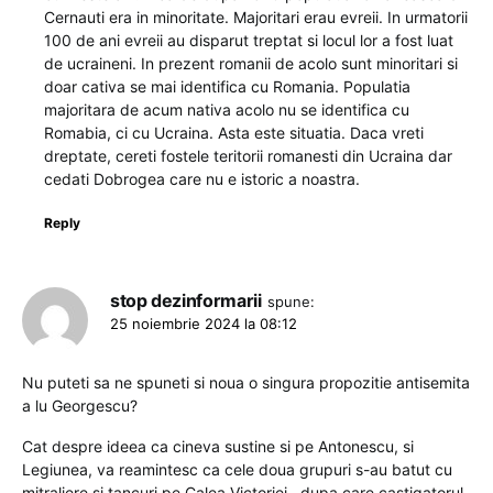
Cernauti era in minoritate. Majoritari erau evreii. In urmatorii
100 de ani evreii au disparut treptat si locul lor a fost luat
de ucraineni. In prezent romanii de acolo sunt minoritari si
doar cativa se mai identifica cu Romania. Populatia
majoritara de acum nativa acolo nu se identifica cu
Romabia, ci cu Ucraina. Asta este situatia. Daca vreti
dreptate, cereti fostele teritorii romanesti din Ucraina dar
cedati Dobrogea care nu e istoric a noastra.
Reply
stop dezinformarii
spune:
25 noiembrie 2024 la 08:12
Nu puteti sa ne spuneti si noua o singura propozitie antisemita
a lu Georgescu?
Cat despre ideea ca cineva sustine si pe Antonescu, si
Legiunea, va reamintesc ca cele doua grupuri s-au batut cu
mitraliere si tancuri pe Calea Victoriei., dupa care castigatorul