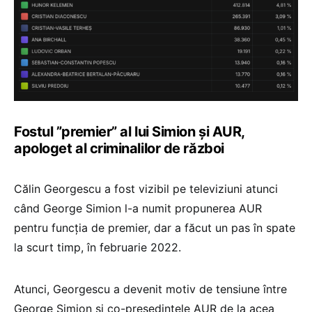
Fostul ”premier” al lui Simion și AUR,
apologet al criminalilor de război
Călin Georgescu a fost vizibil pe televiziuni atunci
când George Simion l-a numit propunerea AUR
pentru funcția de premier, dar a făcut un pas în spate
la scurt timp, în februarie 2022.
Atunci, Georgescu a devenit motiv de tensiune între
George Simion și co-președintele AUR de la acea