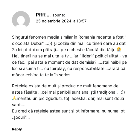
Pffff....
spune:
25 noiembrie 2024 la 13:57
Singurul fenomen media similar în Romania recenta a fost ”
ciocolata Dubai”….:)) și cozile din mall cu tineri care au dat
2o lei pt doi cm pătrați… pe o chestie făcută din tăiței
Hei, tinerii nu se mai uita la tv …iar ” liderii” politici uiitati- va
ce fac.. pai asta e moment de dat demisia? ….stai naibii pe
loc și asuma ți… cu fairplay, cu responsabilitate….arată că
măcar echipa ta te ia în serios…
Rețelele exista de mult și produc de mult fenomene de
astea fâsâite …cei mai penibili sunt analiștii tradiționali.. :))
meritau un pic zguduiți, toți acestia. dar, mai sunt două
sapt….
Eu cred că rețelele astea sunt și pt informare, nu numai pt
„șocuri”…
Reply