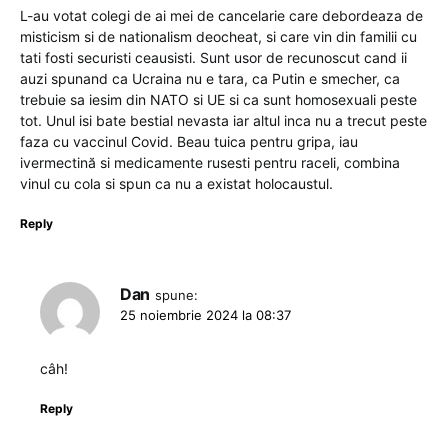
L-au votat colegi de ai mei de cancelarie care debordeaza de
misticism si de nationalism deocheat, si care vin din familii cu
tati fosti securisti ceausisti. Sunt usor de recunoscut cand ii
auzi spunand ca Ucraina nu e tara, ca Putin e smecher, ca
trebuie sa iesim din NATO si UE si ca sunt homosexuali peste
tot. Unul isi bate bestial nevasta iar altul inca nu a trecut peste
faza cu vaccinul Covid. Beau tuica pentru gripa, iau
ivermectină si medicamente rusesti pentru raceli, combina
vinul cu cola si spun ca nu a existat holocaustul.
Reply
Dan
spune:
25 noiembrie 2024 la 08:37
câh!
Reply