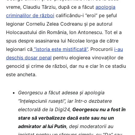
vreme, Claudiu Târziu, după ce a făcut
apologia
criminalilor de război
calificându-i ”eroi” pe șeful
legionar Corneliu Zelea Codreanu și pe autorul
Holocaustului din România, Ion Antonescu. Tot el a
spus despre asasinarea lui Nicolae Iorga de către
legionari că
”istoria este mistificată”
. Procurorii
i-au
deschis dosar penal
pentru elogierea vinovaților de
genocid și crime de război, dar nu e clar în ce stadiu
este ancheta.
Georgescu a făcut adesea și apologia
”înțelepciunii rusești”, iar într-o dezbatere
electorală de la Digi24,
Georgescu nu a fost în
stare să verbalizeze dacă este sau nu un
admirator al lui Putin
, deși moderatorii au
insistat pentru un răspuns simplu, cu ”Da” sau