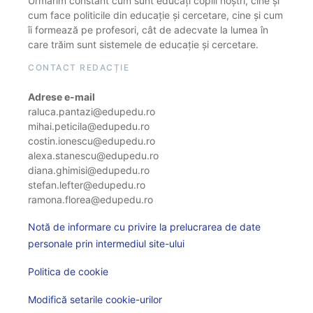
Urmărim constant cum sunt educați copiii noștri, cine și
cum face politicile din educație și cercetare, cine și cum
îi formează pe profesori, cât de adecvate la lumea în
care trăim sunt sistemele de educație și cercetare.
CONTACT REDACȚIE
Adrese e-mail
raluca.pantazi@edupedu.ro
mihai.peticila@edupedu.ro
costin.ionescu@edupedu.ro
alexa.stanescu@edupedu.ro
diana.ghimisi@edupedu.ro
stefan.lefter@edupedu.ro
ramona.florea@edupedu.ro
Notă de informare cu privire la prelucrarea de date
personale prin intermediul site-ului
Politica de cookie
Modifică setarile cookie-urilor