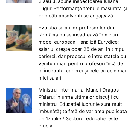
2 sau 3, spune inspectoarea Iuliana
Țugui: Performanța trebuie măsurată și
prin câți absolvenți se angajează
Evoluția salariilor profesorilor din
România nu se încadrează în niciun
model european - analiză Eurydice:
salariul crește doar 25 de ani în timpul
carierei, dar procesul e între statele cu
venituri mari pentru profesori încă de
la începutul carierei și cele cu cele mai
mici salarii
Ministrul interimar al Muncii Dragos
Pîslaru: În urma ultimelor discuții cu
ministrul Educației lucrurile sunt mult
îmbunătățite față de varianta publicată
pe 17 iulie / Sectorul educației este
crucial