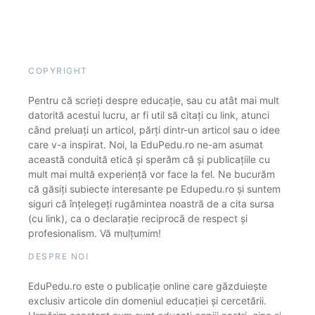
COPYRIGHT
Pentru că scrieți despre educație, sau cu atât mai mult
datorită acestui lucru, ar fi util să citați cu link, atunci
când preluați un articol, părți dintr-un articol sau o idee
care v-a inspirat. Noi, la EduPedu.ro ne-am asumat
această conduită etică și sperăm că și publicațiile cu
mult mai multă experiență vor face la fel. Ne bucurăm
că găsiți subiecte interesante pe Edupedu.ro și suntem
siguri că înțelegeți rugămintea noastră de a cita sursa
(cu link), ca o declarație reciprocă de respect și
profesionalism. Vă mulțumim!
DESPRE NOI
EduPedu.ro este o publicație online care găzduiește
exclusiv articole din domeniul educației și cercetării.