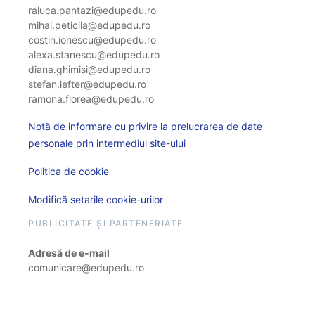
raluca.pantazi@edupedu.ro
mihai.peticila@edupedu.ro
costin.ionescu@edupedu.ro
alexa.stanescu@edupedu.ro
diana.ghimisi@edupedu.ro
stefan.lefter@edupedu.ro
ramona.florea@edupedu.ro
Notă de informare cu privire la prelucrarea de date
personale prin intermediul site-ului
Politica de cookie
Modifică setarile cookie-urilor
PUBLICITATE ȘI PARTENERIATE
Adresă de e-mail
comunicare@edupedu.ro