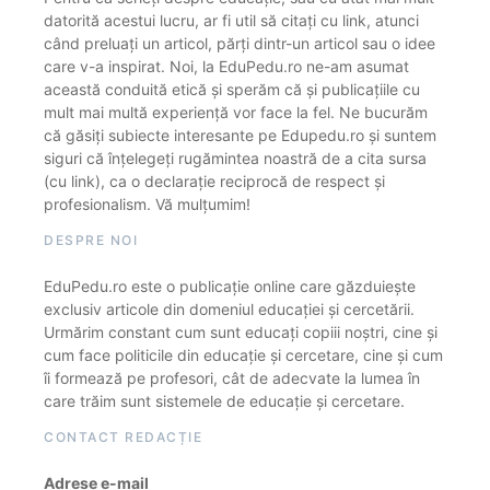
datorită acestui lucru, ar fi util să citați cu link, atunci
când preluați un articol, părți dintr-un articol sau o idee
care v-a inspirat. Noi, la EduPedu.ro ne-am asumat
această conduită etică și sperăm că și publicațiile cu
mult mai multă experiență vor face la fel. Ne bucurăm
că găsiți subiecte interesante pe Edupedu.ro și suntem
siguri că înțelegeți rugămintea noastră de a cita sursa
(cu link), ca o declarație reciprocă de respect și
profesionalism. Vă mulțumim!
DESPRE NOI
EduPedu.ro este o publicație online care găzduiește
exclusiv articole din domeniul educației și cercetării.
Urmărim constant cum sunt educați copiii noștri, cine și
cum face politicile din educație și cercetare, cine și cum
îi formează pe profesori, cât de adecvate la lumea în
care trăim sunt sistemele de educație și cercetare.
CONTACT REDACȚIE
Adrese e-mail