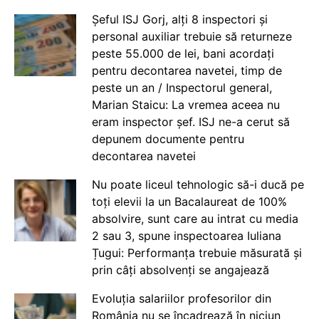
Șeful ISJ Gorj, alți 8 inspectori și
personal auxiliar trebuie să returneze
peste 55.000 de lei, bani acordați
pentru decontarea navetei, timp de
peste un an / Inspectorul general,
Marian Staicu: La vremea aceea nu
eram inspector șef. ISJ ne-a cerut să
depunem documente pentru
decontarea navetei
Nu poate liceul tehnologic să-i ducă pe
toți elevii la un Bacalaureat de 100%
absolvire, sunt care au intrat cu media
2 sau 3, spune inspectoarea Iuliana
Țugui: Performanța trebuie măsurată și
prin câți absolvenți se angajează
Evoluția salariilor profesorilor din
România nu se încadrează în niciun