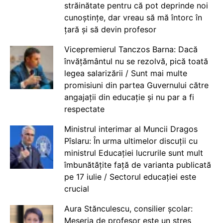
străinătate pentru că pot deprinde noi
cunoștințe, dar vreau să mă întorc în
țară și să devin profesor
Vicepremierul Tanczos Barna: Dacă
învățământul nu se rezolvă, pică toată
legea salarizării / Sunt mai multe
promisiuni din partea Guvernului către
angajații din educație și nu par a fi
respectate
Ministrul interimar al Muncii Dragos
Pîslaru: În urma ultimelor discuții cu
ministrul Educației lucrurile sunt mult
îmbunătățite față de varianta publicată
pe 17 iulie / Sectorul educației este
crucial
Aura Stănculescu, consilier școlar:
Meseria de profesor este un stres