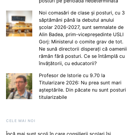
posturi pe perioadă nedeterminată
Noi comasări de clase și posturi, cu 3
săptămâni până la debutul anului
școlar 2026-2027, sunt semnalate de
Alin Badea, prim-vicepreședinte USLI
Gorj: Ministerul o comite grav de tot.
Ne sună directorii disperați că oamenii
rămân fără posturi. Ce se întâmplă cu
învățătorii, cu educatorii?
Profesor de Istorie cu 9.70 la
Titularizare 2026: Nu prea sunt mari
așteptările. Din păcate nu sunt posturi
titularizabile
CELE MAI NOI
Încă mai sunt școli în care consilierii școlari își