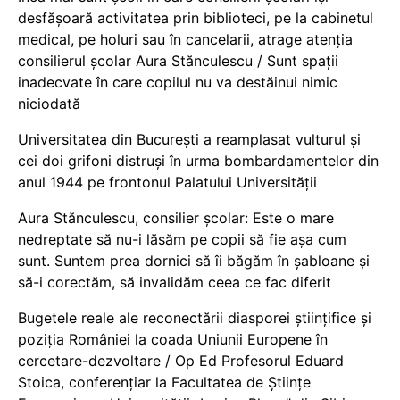
desfășoară activitatea prin biblioteci, pe la cabinetul
medical, pe holuri sau în cancelarii, atrage atenția
consilierul școlar Aura Stănculescu / Sunt spații
inadecvate în care copilul nu va destăinui nimic
niciodată
Universitatea din București a reamplasat vulturul și
cei doi grifoni distruși în urma bombardamentelor din
anul 1944 pe frontonul Palatului Universității
Aura Stănculescu, consilier școlar: Este o mare
nedreptate să nu-i lăsăm pe copii să fie așa cum
sunt. Suntem prea dornici să îi băgăm în șabloane și
să-i corectăm, să invalidăm ceea ce fac diferit
Bugetele reale ale reconectării diasporei științifice și
poziția României la coada Uniunii Europene în
cercetare-dezvoltare / Op Ed Profesorul Eduard
Stoica, conferențiar la Facultatea de Științe