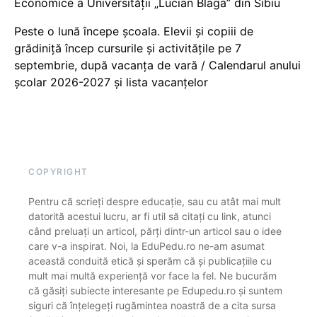
Economice a Universității „Lucian Blaga” din Sibiu
Peste o lună începe școala. Elevii și copiii de
grădiniță încep cursurile și activitățile pe 7
septembrie, după vacanța de vară / Calendarul anului
școlar 2026-2027 și lista vacanțelor
COPYRIGHT
Pentru că scrieți despre educație, sau cu atât mai mult
datorită acestui lucru, ar fi util să citați cu link, atunci
când preluați un articol, părți dintr-un articol sau o idee
care v-a inspirat. Noi, la EduPedu.ro ne-am asumat
această conduită etică și sperăm că și publicațiile cu
mult mai multă experiență vor face la fel. Ne bucurăm
că găsiți subiecte interesante pe Edupedu.ro și suntem
siguri că înțelegeți rugămintea noastră de a cita sursa