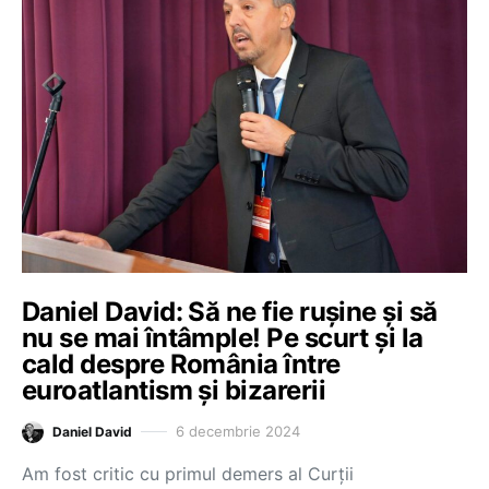
Daniel David: Să ne fie rușine și să
nu se mai întâmple! Pe scurt și la
cald despre România între
euroatlantism și bizarerii
6 decembrie 2024
Daniel David
Am fost critic cu primul demers al Curții