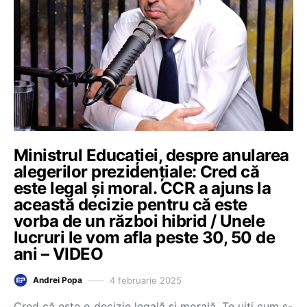
Ministrul Educației, despre anularea
alegerilor prezidențiale: Cred că
este legal și moral. CCR a ajuns la
această decizie pentru că este
vorba de un război hibrid / Unele
lucruri le vom afla peste 30, 50 de
ani – VIDEO
4 februarie 2025
Andrei Popa
Cred că este o decizie legală și morală. Te uiți cum s-