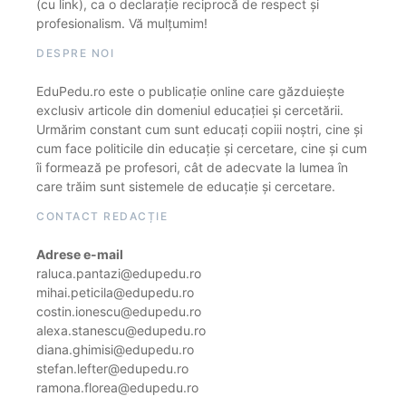
(cu link), ca o declarație reciprocă de respect și
profesionalism. Vă mulțumim!
DESPRE NOI
EduPedu.ro este o publicație online care găzduiește
exclusiv articole din domeniul educației și cercetării.
Urmărim constant cum sunt educați copiii noștri, cine și
cum face politicile din educație și cercetare, cine și cum
îi formează pe profesori, cât de adecvate la lumea în
care trăim sunt sistemele de educație și cercetare.
CONTACT REDACȚIE
Adrese e-mail
raluca.pantazi@edupedu.ro
mihai.peticila@edupedu.ro
costin.ionescu@edupedu.ro
alexa.stanescu@edupedu.ro
diana.ghimisi@edupedu.ro
stefan.lefter@edupedu.ro
ramona.florea@edupedu.ro