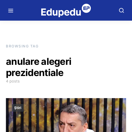
BROWSING TAG
anulare alegeri
prezidentiale
4 posts
Știri