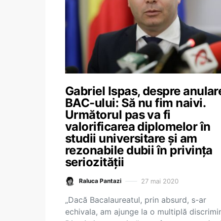
Gabriel Ispas, despre anular
BAC-ului: Să nu fim naivi.
Următorul pas va fi
valorificarea diplomelor în
studii universitare și am
rezonabile dubii în privința
seriozității
27 mai 2020
Raluca Pantazi
„Dacă Bacalaureatul, prin absurd, s-ar
echivala, am ajunge la o multiplă discrimi