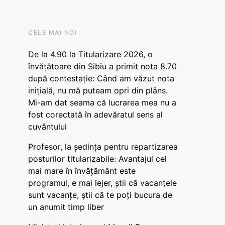
CELE MAI NOI
De la 4.90 la Titularizare 2026, o
învățătoare din Sibiu a primit nota 8.70
după contestație: Când am văzut nota
inițială, nu mă puteam opri din plâns.
Mi-am dat seama că lucrarea mea nu a
fost corectată în adevăratul sens al
cuvântului
Profesor, la ședința pentru repartizarea
posturilor titularizabile: Avantajul cel
mai mare în învățământ este
programul, e mai lejer, știi că vacanțele
sunt vacanţe, știi că te poți bucura de
un anumit timp liber