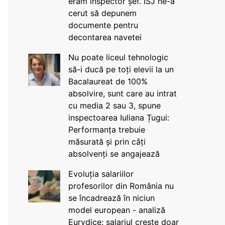
eram inspector șef. ISJ ne-a
cerut să depunem
documente pentru
decontarea navetei
Nu poate liceul tehnologic
să-i ducă pe toți elevii la un
Bacalaureat de 100%
absolvire, sunt care au intrat
cu media 2 sau 3, spune
inspectoarea Iuliana Țugui:
Performanța trebuie
măsurată și prin câți
absolvenți se angajează
Evoluția salariilor
profesorilor din România nu
se încadrează în niciun
model european - analiză
Eurydice: salariul crește doar