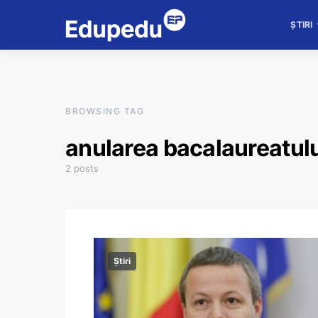
ȘTIRI
BROWSING TAG
anularea bacalaureatul
2 posts
Știri