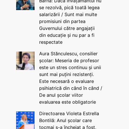
Barna: Dacă învățământul nu
se rezolvă, pică toată legea
salarizării / Sunt mai multe
promisiuni din partea
Guvernului către angajații
din educație și nu par a fi
respectate
Aura Stănculescu, consilier
școlar: Meseria de profesor
este un stres continuu și unii
sunt mai puțini rezistenți.
Este necesară o evaluare
psihiatrică din când în când /
De anul școlar viitor
evaluarea este obligatorie
Directoarea Violeta Estrella
Bontilă: Anul școlar care
tocmai s-a încheiat a fost,