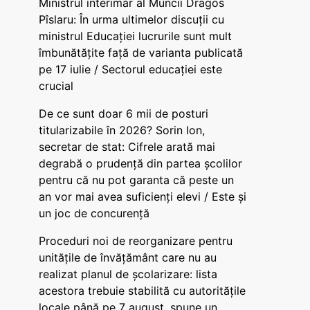
Ministrul interimar al Muncii Dragos
Pîslaru: În urma ultimelor discuții cu
ministrul Educației lucrurile sunt mult
îmbunătățite față de varianta publicată
pe 17 iulie / Sectorul educației este
crucial
De ce sunt doar 6 mii de posturi
titularizabile în 2026? Sorin Ion,
secretar de stat: Cifrele arată mai
degrabă o prudență din partea școlilor
pentru că nu pot garanta că peste un
an vor mai avea suficienți elevi / Este și
un joc de concurență
Proceduri noi de reorganizare pentru
unitățile de învățământ care nu au
realizat planul de școlarizare: lista
acestora trebuie stabilită cu autoritățile
locale până pe 7 august, spune un