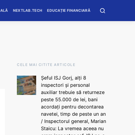
OALĂ
NEXTLAB.TECH
EDUCAȚIE FINANCIARĂ
CELE MAI CITITE ARTICOLE
Șeful ISJ Gorj, alți 8
inspectori și personal
auxiliar trebuie să returneze
peste 55.000 de lei, bani
acordați pentru decontarea
navetei, timp de peste un an
/ Inspectorul general, Marian
Staicu: La vremea aceea nu