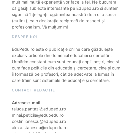
mult mai multă experiență vor face la fel. Ne bucurăm
că găsiți subiecte interesante pe Edupedu.ro și suntem
siguri că înțelegeți rugămintea noastră de a cita sursa
(cu link), ca o declarație reciprocă de respect și
profesionalism. Vă mulțumim!
DESPRE NOI
EduPedu.ro este o publicație online care găzduiește
exclusiv articole din domeniul educației și cercetării.
Urmărim constant cum sunt educați copiii noștri, cine și
cum face politicile din educație și cercetare, cine și cum
îi formează pe profesori, cât de adecvate la lumea în
care trăim sunt sistemele de educație și cercetare.
CONTACT REDACȚIE
Adrese e-mail
raluca.pantazi@edupedu.ro
mihai.peticila@edupedu.ro
costin.ionescu@edupedu.ro
alexa.stanescu@edupedu.ro