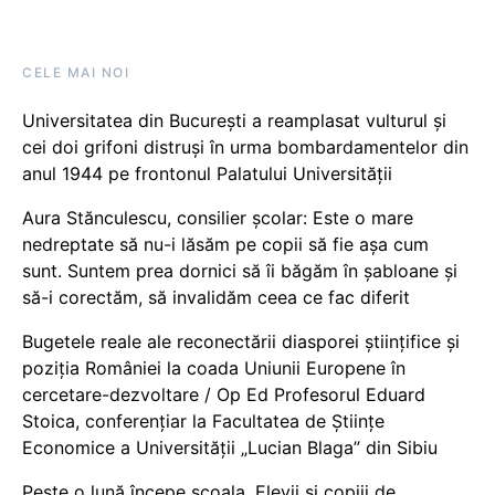
CELE MAI NOI
Universitatea din București a reamplasat vulturul și
cei doi grifoni distruși în urma bombardamentelor din
anul 1944 pe frontonul Palatului Universității
Aura Stănculescu, consilier școlar: Este o mare
nedreptate să nu-i lăsăm pe copii să fie așa cum
sunt. Suntem prea dornici să îi băgăm în șabloane și
să-i corectăm, să invalidăm ceea ce fac diferit
Bugetele reale ale reconectării diasporei științifice și
poziția României la coada Uniunii Europene în
cercetare-dezvoltare / Op Ed Profesorul Eduard
Stoica, conferențiar la Facultatea de Științe
Economice a Universității „Lucian Blaga” din Sibiu
Peste o lună începe școala. Elevii și copiii de