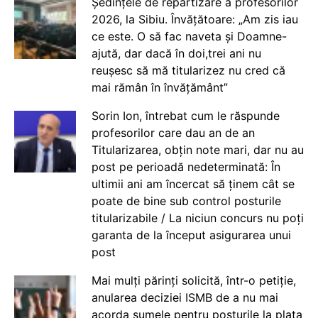
Ședințele de repartizare a profesorilor
2026, la Sibiu. Învățătoare: „Am zis iau
ce este. O să fac naveta și Doamne-
ajută, dar dacă în doi,trei ani nu
reușesc să mă titularizez nu cred că
mai rămân în învățământ”
Sorin Ion, întrebat cum le răspunde
profesorilor care dau an de an
Titularizarea, obțin note mari, dar nu au
post pe perioadă nedeterminată: În
ultimii ani am încercat să ținem cât se
poate de bine sub control posturile
titularizabile / La niciun concurs nu poți
garanta de la început asigurarea unui
post
Mai mulți părinți solicită, într-o petiție,
anularea deciziei ISMB de a nu mai
acorda sumele pentru posturile la plata