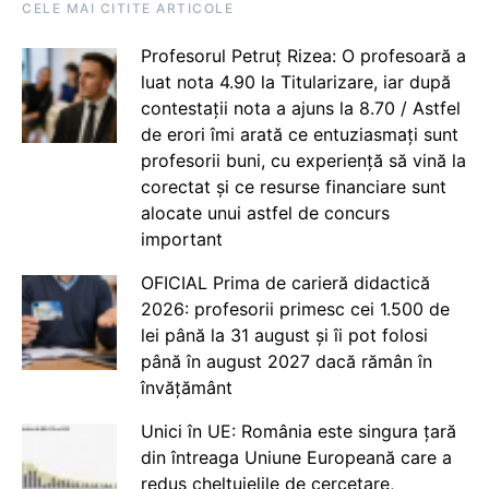
CELE MAI CITITE ARTICOLE
Profesorul Petruț Rizea: O profesoară a
luat nota 4.90 la Titularizare, iar după
contestații nota a ajuns la 8.70 / Astfel
de erori îmi arată ce entuziasmați sunt
profesorii buni, cu experiență să vină la
corectat și ce resurse financiare sunt
alocate unui astfel de concurs
important
OFICIAL Prima de carieră didactică
2026: profesorii primesc cei 1.500 de
lei până la 31 august și îi pot folosi
până în august 2027 dacă rămân în
învățământ
Unici în UE: România este singura țară
din întreaga Uniune Europeană care a
redus cheltuielile de cercetare,