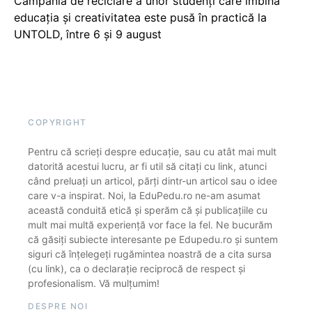
Campania de reciclare a unor studenți care îmbină
educația și creativitatea este pusă în practică la
UNTOLD, între 6 și 9 august
COPYRIGHT
Pentru că scrieți despre educație, sau cu atât mai mult
datorită acestui lucru, ar fi util să citați cu link, atunci
când preluați un articol, părți dintr-un articol sau o idee
care v-a inspirat. Noi, la EduPedu.ro ne-am asumat
această conduită etică și sperăm că și publicațiile cu
mult mai multă experiență vor face la fel. Ne bucurăm
că găsiți subiecte interesante pe Edupedu.ro și suntem
siguri că înțelegeți rugămintea noastră de a cita sursa
(cu link), ca o declarație reciprocă de respect și
profesionalism. Vă mulțumim!
DESPRE NOI