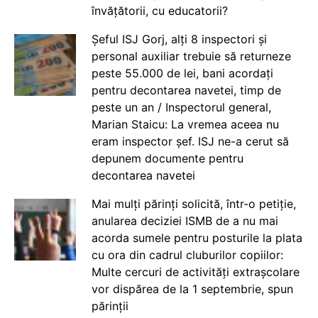
învățătorii, cu educatorii?
Șeful ISJ Gorj, alți 8 inspectori și
personal auxiliar trebuie să returneze
peste 55.000 de lei, bani acordați
pentru decontarea navetei, timp de
peste un an / Inspectorul general,
Marian Staicu: La vremea aceea nu
eram inspector șef. ISJ ne-a cerut să
depunem documente pentru
decontarea navetei
Mai mulți părinți solicită, într-o petiție,
anularea deciziei ISMB de a nu mai
acorda sumele pentru posturile la plata
cu ora din cadrul cluburilor copiilor:
Multe cercuri de activități extrașcolare
vor dispărea de la 1 septembrie, spun
părinții