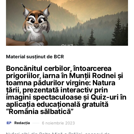
Material susținut de BCR
Boncănitul cerbilor, întoarcerea
prigoriilor, iarna în Munții Rodnei și
toamna pădurilor virgine: Natura
țării, prezentată interactiv prin
imagini spectaculoase și Quiz-uri în
aplicația educațională gratuită
“România sălbatică”
6 noiembrie 2023
Redacția