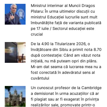
Ministrul interimar al Muncii Dragos
Pîslaru: În urma ultimelor discuții cu
ministrul Educației lucrurile sunt mult
îmbunătățite față de varianta publicată
pe 17 iulie / Sectorul educației este
crucial
De la 4.90 la Titularizare 2026, o
învățătoare din Sibiu a primit nota 8.70
după contestație: Când am văzut nota
inițială, nu mă puteam opri din plâns.
Mi-am dat seama că lucrarea mea nu a
fost corectată în adevăratul sens al
cuvântului
Un cunoscut profesor de la Cambridge
a demisionat în urma acuzațiilor că ar
fi plagiat sau ar fi exagerat în privința
realizărilor sale, promovate printr-o