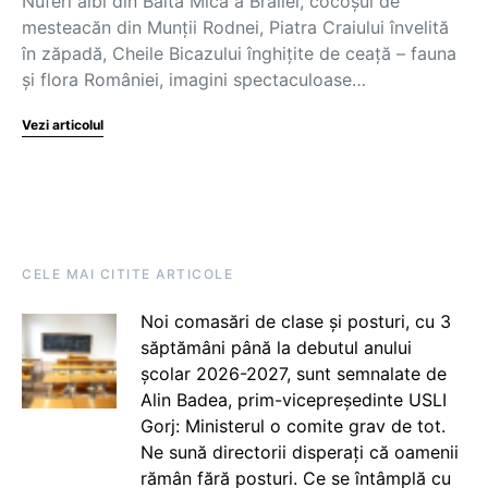
Nuferi albi din Balta Mică a Brăilei, cocoșul de
mesteacăn din Munții Rodnei, Piatra Craiului învelită
în zăpadă, Cheile Bicazului înghițite de ceață – fauna
și flora României, imagini spectaculoase…
Vezi articolul
CELE MAI CITITE ARTICOLE
Noi comasări de clase și posturi, cu 3
săptămâni până la debutul anului
școlar 2026-2027, sunt semnalate de
Alin Badea, prim-vicepreședinte USLI
Gorj: Ministerul o comite grav de tot.
Ne sună directorii disperați că oamenii
rămân fără posturi. Ce se întâmplă cu