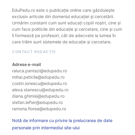
EduPedu.ro este o publicație online care găzduiește
exclusiv articole din domeniul educației și cercetării.
Urmărim constant cum sunt educați copiii noștri, cine și
cum face politicile din educație și cercetare, cine și cum
îi formează pe profesori, cât de adecvate la lumea în
care trăim sunt sistemele de educație și cercetare.
CONTACT REDACȚIE
Adrese e-mail
raluca.pantazi@edupedu.ro
mihai.peticila@edupedu.ro
costin.ionescu@edupedu.ro
alexa.stanescu@edupedu.ro
diana.ghimisi@edupedu.ro
stefan.lefter@edupedu.ro
ramona.florea@edupedu.ro
Notă de informare cu privire la prelucrarea de date
personale prin intermediul site-ului