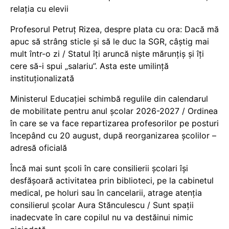
relația cu elevii
Profesorul Petruț Rizea, despre plata cu ora: Dacă mă
apuc să strâng sticle și să le duc la SGR, câștig mai
mult într-o zi / Statul îți aruncă niște mărunțiș și îți
cere să-i spui „salariu”. Asta este umilință
instituționalizată
Ministerul Educației schimbă regulile din calendarul
de mobilitate pentru anul școlar 2026-2027 / Ordinea
în care se va face repartizarea profesorilor pe posturi
începând cu 20 august, după reorganizarea școlilor –
adresă oficială
Încă mai sunt școli în care consilierii școlari își
desfășoară activitatea prin biblioteci, pe la cabinetul
medical, pe holuri sau în cancelarii, atrage atenția
consilierul școlar Aura Stănculescu / Sunt spații
inadecvate în care copilul nu va destăinui nimic