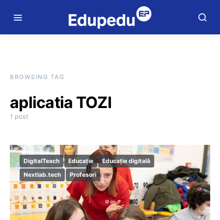
BROWSING TAG
aplicatia TOZI
1 post
DigitalTeach
Educație
Educație digitală
Nextlab.tech
Profesori