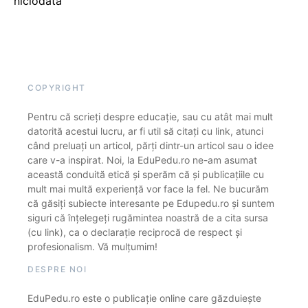
niciodată
COPYRIGHT
Pentru că scrieți despre educație, sau cu atât mai mult
datorită acestui lucru, ar fi util să citați cu link, atunci
când preluați un articol, părți dintr-un articol sau o idee
care v-a inspirat. Noi, la EduPedu.ro ne-am asumat
această conduită etică și sperăm că și publicațiile cu
mult mai multă experiență vor face la fel. Ne bucurăm
că găsiți subiecte interesante pe Edupedu.ro și suntem
siguri că înțelegeți rugămintea noastră de a cita sursa
(cu link), ca o declarație reciprocă de respect și
profesionalism. Vă mulțumim!
DESPRE NOI
EduPedu.ro este o publicație online care găzduiește