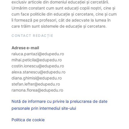
exclusiv articole din domeniul educației și cercetării.
Urmărim constant cum sunt educați copiii noștri, cine și
cum face politicile din educație și cercetare, cine și cum
îi formează pe profesori, cât de adecvate la lumea în
care trăim sunt sistemele de educație și cercetare.
CONTACT REDACȚIE
Adrese e-mail
raluca.pantazi@edupedu.ro
mihai.peticila@edupedu.ro
costin.ionescu@edupedu.ro
alexa.stanescu@edupedu.ro
diana.ghimisi@edupedu.ro
stefan.lefter@edupedu.ro
ramona.florea@edupedu.ro
Notă de informare cu privire la prelucrarea de date
personale prin intermediul site-ului
Politica de cookie