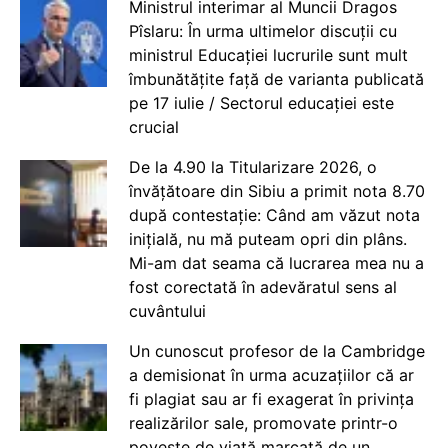
Ministrul interimar al Muncii Dragos
Pîslaru: În urma ultimelor discuții cu
ministrul Educației lucrurile sunt mult
îmbunătățite față de varianta publicată
pe 17 iulie / Sectorul educației este
crucial
De la 4.90 la Titularizare 2026, o
învățătoare din Sibiu a primit nota 8.70
după contestație: Când am văzut nota
inițială, nu mă puteam opri din plâns.
Mi-am dat seama că lucrarea mea nu a
fost corectată în adevăratul sens al
cuvântului
Un cunoscut profesor de la Cambridge
a demisionat în urma acuzațiilor că ar
fi plagiat sau ar fi exagerat în privința
realizărilor sale, promovate printr-o
poveste de viață marcată de un