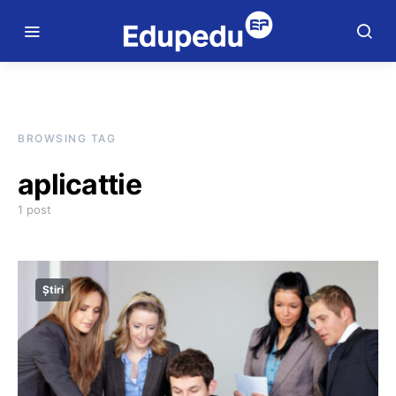
BROWSING TAG
aplicattie
1 post
Știri