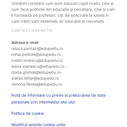
Urmărim constant cum sunt educați copiii noștri, cine și
cum face politicile din educație și cercetare, cine și cum
îi formează pe profesori, cât de adecvate la lumea în
care trăim sunt sistemele de educație și cercetare.
CONTACT REDACȚIE
Adrese e-mail
raluca.pantazi@edupedu.ro
mihai.peticila@edupedu.ro
costin.ionescu@edupedu.ro
alexa.stanescu@edupedu.ro
diana.ghimisi@edupedu.ro
stefan.lefter@edupedu.ro
ramona.florea@edupedu.ro
Notă de informare cu privire la prelucrarea de date
personale prin intermediul site-ului
Politica de cookie
Modifică setarile cookie-urilor