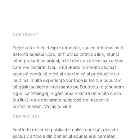
COPYRIGHT
Pentru că scrieți despre educație, sau cu atât mai mult
datorită acestui lucru, ar fi util să citați cu link, atunci
când preluați un articol, părți dintr-un articol sau o idee
care v-a inspirat. Noi, la EduPedu.ro ne-am asumat
această conduită etică și sperăm că și publicațiile cu
mult mai multă experiență vor face la fel. Ne bucurăm
că găsiți subiecte interesante pe Edupedu.ro și suntem
siguri că înțelegeți rugămintea noastră de a cita sursa
(cu link), ca o declarație reciprocă de respect și
profesionalism. Vă mulțumim!
DESPRE NOI
EduPedu.ro este o publicație online care găzduiește
exclusiv articole din domeniul educației și cercetării.