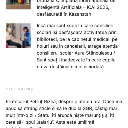
bronz la Olimpiada Internațională de
Inteligență Artificială – IOAI 2026,
desfășurată în Kazahstan
Încă mai sunt școli în care consilierii
școlari își desfășoară activitatea prin
biblioteci, pe la cabinetul medical, pe
holuri sau în cancelarii, atrage atenția
consilierul școlar Aura Stănculescu /
Sunt spații inadecvate în care copilul
nu va destăinui nimic niciodată
CELE MAI NOI
Profesorul Petruț Rizea, despre plata cu ora: Dacă mă
apuc să strâng sticle și să le duc la SGR, câștig mai
mult într-o zi / Statul îți aruncă niște mărunțiș și îți
cere să-i spui „salariu”. Asta este umilință