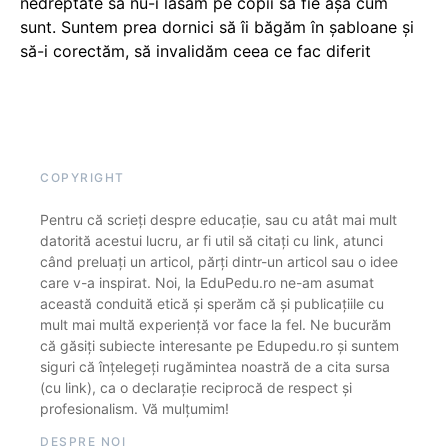
nedreptate să nu-i lăsăm pe copii să fie așa cum
sunt. Suntem prea dornici să îi băgăm în șabloane și
să-i corectăm, să invalidăm ceea ce fac diferit
COPYRIGHT
Pentru că scrieți despre educație, sau cu atât mai mult
datorită acestui lucru, ar fi util să citați cu link, atunci
când preluați un articol, părți dintr-un articol sau o idee
care v-a inspirat. Noi, la EduPedu.ro ne-am asumat
această conduită etică și sperăm că și publicațiile cu
mult mai multă experiență vor face la fel. Ne bucurăm
că găsiți subiecte interesante pe Edupedu.ro și suntem
siguri că înțelegeți rugămintea noastră de a cita sursa
(cu link), ca o declarație reciprocă de respect și
profesionalism. Vă mulțumim!
DESPRE NOI