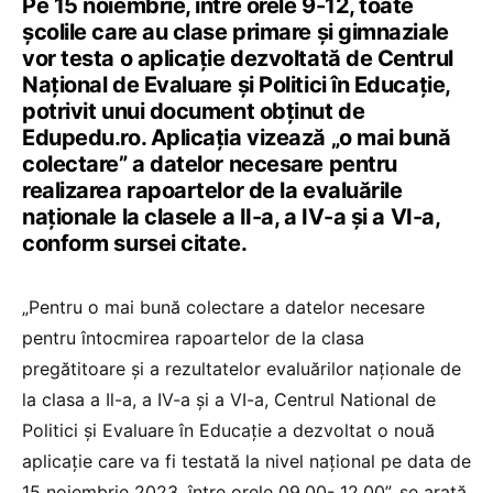
Pe 15 noiembrie, între orele 9-12, toate
școlile care au clase primare și gimnaziale
vor testa o aplicație dezvoltată de Centrul
Național de Evaluare și Politici în Educație,
potrivit unui document obținut de
Edupedu.ro. Aplicația vizează „o mai bună
colectare” a datelor necesare pentru
realizarea rapoartelor de la evaluările
naționale la clasele a II-a, a IV-a și a VI-a,
conform sursei citate.
„Pentru o mai bună colectare a datelor necesare
pentru întocmirea rapoartelor de la clasa
pregătitoare și a rezultatelor evaluărilor naționale de
la clasa a Il-a, a IV-a şi a VI-a, Centrul National de
Politici și Evaluare în Educație a dezvoltat o nouă
aplicație care va fi testată la nivel național pe data de
15 noiembrie 2023, între orele 09.00- 12.00”, se arată