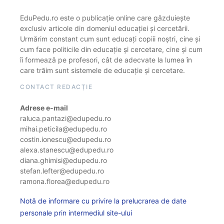
EduPedu.ro este o publicație online care găzduiește
exclusiv articole din domeniul educației și cercetării.
Urmărim constant cum sunt educați copiii noștri, cine și
cum face politicile din educație și cercetare, cine și cum
îi formează pe profesori, cât de adecvate la lumea în
care trăim sunt sistemele de educație și cercetare.
CONTACT REDACȚIE
Adrese e-mail
raluca.pantazi@edupedu.ro
mihai.peticila@edupedu.ro
costin.ionescu@edupedu.ro
alexa.stanescu@edupedu.ro
diana.ghimisi@edupedu.ro
stefan.lefter@edupedu.ro
ramona.florea@edupedu.ro
Notă de informare cu privire la prelucrarea de date
personale prin intermediul site-ului