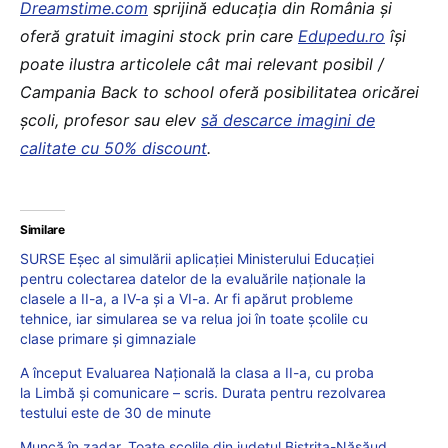
Dreamstime.com
sprijină educaţia din România şi
oferă gratuit imagini stock prin care
Edupedu.ro
îşi
poate ilustra articolele cât mai relevant posibil /
Campania Back to school oferă posibilitatea oricărei
școli, profesor sau elev
să descarce imagini de
calitate cu 50% discount
.
Similare
SURSE Eșec al simulării aplicației Ministerului Educației
pentru colectarea datelor de la evaluările naționale la
clasele a II-a, a IV-a și a VI-a. Ar fi apărut probleme
tehnice, iar simularea se va relua joi în toate școlile cu
clase primare și gimnaziale
A început Evaluarea Națională la clasa a II-a, cu proba
la Limbă și comunicare – scris. Durata pentru rezolvarea
testului este de 30 de minute
Muncă în zadar. Toate școlile din județul Bistrița-Năsăud