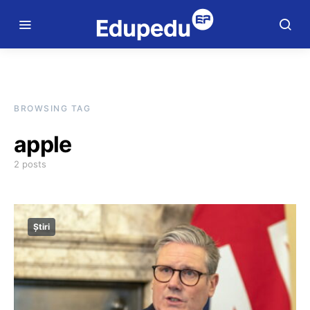
BROWSING TAG
apple
2 posts
Știri