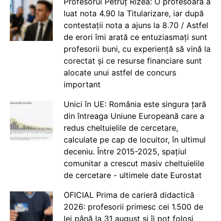
Profesorul Petruț Rizea: O profesoară a
luat nota 4.90 la Titularizare, iar după
contestații nota a ajuns la 8.70 / Astfel
de erori îmi arată ce entuziasmați sunt
profesorii buni, cu experiență să vină la
corectat și ce resurse financiare sunt
alocate unui astfel de concurs
important
Unici în UE: România este singura țară
din întreaga Uniune Europeană care a
redus cheltuielile de cercetare,
calculate pe cap de locuitor, în ultimul
deceniu. Între 2015-2025, spațiul
comunitar a crescut masiv cheltuielile
de cercetare - ultimele date Eurostat
OFICIAL Prima de carieră didactică
2026: profesorii primesc cei 1.500 de
lei până la 31 august și îi pot folosi