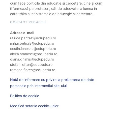
cum face politicile din educație și cercetare, cine și cum
îi formează pe profesori, cât de adecvate la lumea în
care trăim sunt sistemele de educație și cercetare.
CONTACT REDACȚIE
Adrese e-mail
raluca.pantazi@edupedu.ro
mihai.peticila@edupedu.ro
costin.ionescu@edupedu.ro
alexa.stanescu@edupedu.ro
diana.ghimisi@edupedu.ro
stefan.lefter@edupedu.ro
ramona.florea@edupedu.ro
Notă de informare cu privire la prelucrarea de date
personale prin intermediul site-ului
Politica de cookie
Modifică setarile cookie-urilor