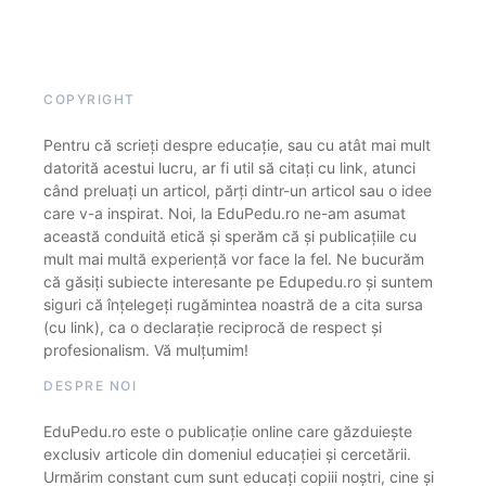
COPYRIGHT
Pentru că scrieți despre educație, sau cu atât mai mult
datorită acestui lucru, ar fi util să citați cu link, atunci
când preluați un articol, părți dintr-un articol sau o idee
care v-a inspirat. Noi, la EduPedu.ro ne-am asumat
această conduită etică și sperăm că și publicațiile cu
mult mai multă experiență vor face la fel. Ne bucurăm
că găsiți subiecte interesante pe Edupedu.ro și suntem
siguri că înțelegeți rugămintea noastră de a cita sursa
(cu link), ca o declarație reciprocă de respect și
profesionalism. Vă mulțumim!
DESPRE NOI
EduPedu.ro este o publicație online care găzduiește
exclusiv articole din domeniul educației și cercetării.
Urmărim constant cum sunt educați copiii noștri, cine și