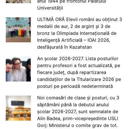
anul 1944 pe frontonul Palatului
Universității
ULTIMĂ ORĂ Elevii români au obținut 3
medalii de aur, 2 de argint și 3 de
bronz la Olimpiada Internațională de
Inteligență Artificială – IOAI 2026,
desfășurată în Kazahstan
An școlar 2026-2027. Lista posturilor
pentru profesori a fost actualizată, pe
fiecare județ, după repartizarea
candidaților de la Titularizare 2026 pe
posturi pe perioadă nedeterminată
Noi comasări de clase și posturi, cu 3
săptămâni până la debutul anului
școlar 2026-2027, sunt semnalate de
Alin Badea, prim-vicepreședinte USLI
Gorj: Ministerul o comite grav de tot.