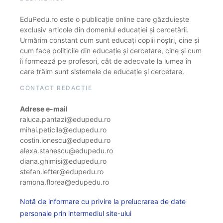
EduPedu.ro este o publicație online care găzduiește
exclusiv articole din domeniul educației și cercetării.
Urmărim constant cum sunt educați copiii noștri, cine și
cum face politicile din educație și cercetare, cine și cum
îi formează pe profesori, cât de adecvate la lumea în
care trăim sunt sistemele de educație și cercetare.
CONTACT REDACȚIE
Adrese e-mail
raluca.pantazi@edupedu.ro
mihai.peticila@edupedu.ro
costin.ionescu@edupedu.ro
alexa.stanescu@edupedu.ro
diana.ghimisi@edupedu.ro
stefan.lefter@edupedu.ro
ramona.florea@edupedu.ro
Notă de informare cu privire la prelucrarea de date
personale prin intermediul site-ului