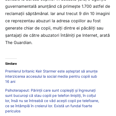
guvernamentală anunțând că primește 1.700 astfel de
reclamații săptămânal. Iar anul trecut 9 din 10 imagini
ce reprezentau abuzuri la adresa copiilor au fost
generate chiar de copii, mulți dintre ei păcăliți sau
șantajați de către abuzatori întâlniți pe Internet, arată
The Guardian.
Similare
Premierul britanic Keir Starmer este așteptat să anunțe
interzicerea accesului la social media pentru copiii sub
16 ani
Psihoterapeut: Părinții care sunt copleșiți și îngreunați
sunt bucuroși că stau copiii pe telefon liniștiți, în colțul
lor, însă nu se întreabă ce văd acești copii pe telefoane,
ce se întâmplă în creierul lor. Există un fundal foarte
periculos