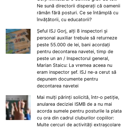
Ne sună directorii disperați că oamenii
rămân fără posturi. Ce se întâmplă cu
învățătorii, cu educatorii?
Șeful ISJ Gorj, alți 8 inspectori și
personal auxiliar trebuie să returneze
peste 55.000 de lei, bani acordați
pentru decontarea navetei, timp de
peste un an / Inspectorul general,
Marian Staicu: La vremea aceea nu
eram inspector șef. ISJ ne-a cerut să
depunem documente pentru
decontarea navetei
Mai mulți părinți solicită, într-o petiție,
anularea deciziei ISMB de a nu mai
acorda sumele pentru posturile la plata
cu ora din cadrul cluburilor copiilor:
Multe cercuri de activități extrașcolare