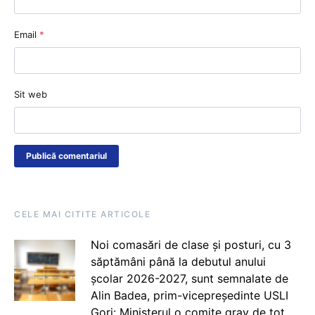
Email
*
Sit web
CELE MAI CITITE ARTICOLE
Noi comasări de clase și posturi, cu 3
săptămâni până la debutul anului
școlar 2026-2027, sunt semnalate de
Alin Badea, prim-vicepreședinte USLI
Gorj: Ministerul o comite grav de tot.