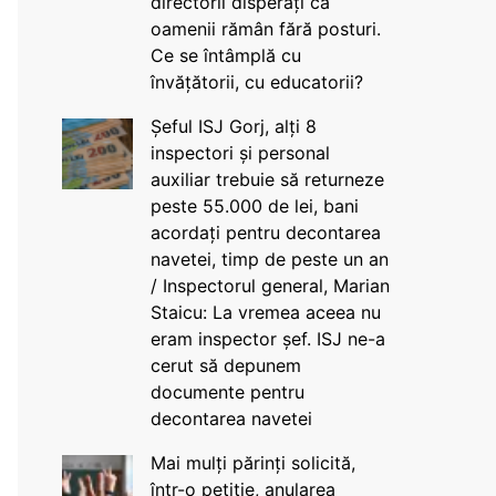
directorii disperați că
oamenii rămân fără posturi.
Ce se întâmplă cu
învățătorii, cu educatorii?
Șeful ISJ Gorj, alți 8
inspectori și personal
auxiliar trebuie să returneze
peste 55.000 de lei, bani
acordați pentru decontarea
navetei, timp de peste un an
/ Inspectorul general, Marian
Staicu: La vremea aceea nu
eram inspector șef. ISJ ne-a
cerut să depunem
documente pentru
decontarea navetei
Mai mulți părinți solicită,
într-o petiție, anularea