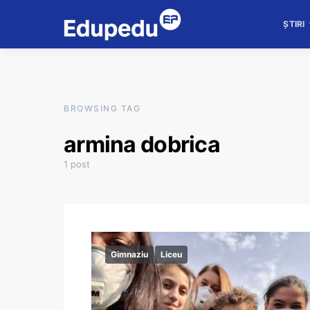
ȘTIRI
BROWSING TAG
armina dobrica
1 post
Gimnaziu
Liceu