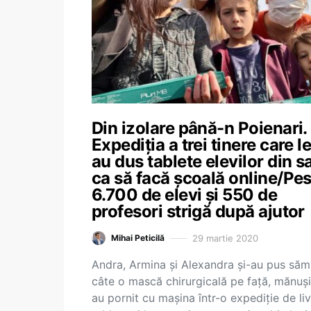
Din izolare până-n Poienari.
Expediția a trei tinere care l
au dus tablete elevilor din sa
ca să facă școală online/Pe
6.700 de elevi și 550 de
profesori strigă după ajutor
29 martie 2020
Mihai Peticilă
Andra, Armina și Alexandra și-au pus să
câte o mască chirurgicală pe față, mănuși
au pornit cu mașina într-o expediție de liv