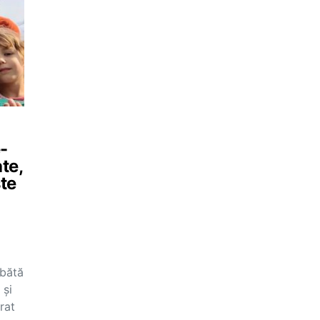
e-
te,
ste
mbătă
 și
rat