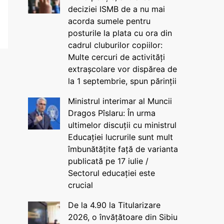
deciziei ISMB de a nu mai
acorda sumele pentru
posturile la plata cu ora din
cadrul cluburilor copiilor:
Multe cercuri de activități
extrașcolare vor dispărea de
la 1 septembrie, spun părinții
Ministrul interimar al Muncii
Dragos Pîslaru: În urma
ultimelor discuții cu ministrul
Educației lucrurile sunt mult
îmbunătățite față de varianta
publicată pe 17 iulie /
Sectorul educației este
crucial
De la 4.90 la Titularizare
2026, o învățătoare din Sibiu