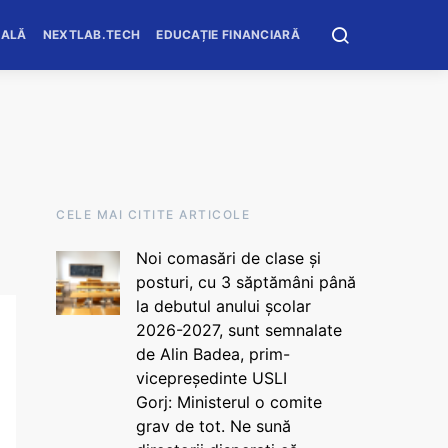
OALĂ
NEXTLAB.TECH
EDUCAȚIE FINANCIARĂ
CELE MAI CITITE ARTICOLE
Noi comasări de clase și
posturi, cu 3 săptămâni până
la debutul anului școlar
2026-2027, sunt semnalate
de Alin Badea, prim-
vicepreședinte USLI
Gorj: Ministerul o comite
grav de tot. Ne sună