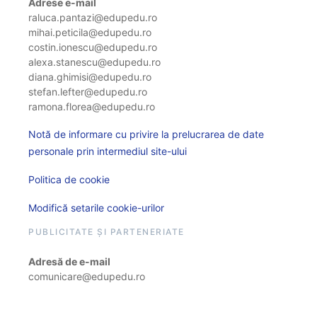
Adrese e-mail
raluca.pantazi@edupedu.ro
mihai.peticila@edupedu.ro
costin.ionescu@edupedu.ro
alexa.stanescu@edupedu.ro
diana.ghimisi@edupedu.ro
stefan.lefter@edupedu.ro
ramona.florea@edupedu.ro
Notă de informare cu privire la prelucrarea de date
personale prin intermediul site-ului
Politica de cookie
Modifică setarile cookie-urilor
PUBLICITATE ȘI PARTENERIATE
Adresă de e-mail
comunicare@edupedu.ro