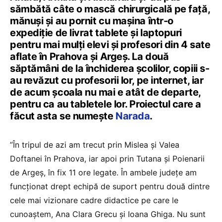
sămbătă câte o mască chirurgicală pe față,
mănuși și au pornit cu mașina într-o
expediție de livrat tablete și laptopuri
pentru mai mulți elevi și profesori din 4 sate
aflate în Prahova și Argeș. La două
săptămâni de la închiderea școlilor, copiii s-
au revăzut cu profesorii lor, pe internet, iar
de acum școala nu mai e atât de departe,
pentru ca au tabletele lor. Proiectul care a
făcut asta se numește
Narada
.
”În tripul de azi am trecut prin Mislea și Valea
Doftanei în Prahova, iar apoi prin Tutana și Poienarii
de Argeș, în fix 11 ore legate. În ambele județe am
funcționat drept echipă de suport pentru două dintre
cele mai vizionare cadre didactice pe care le
cunoaștem, Ana Clara Grecu și Ioana Ghiga. Nu sunt