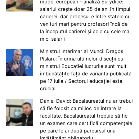
model european - analiză Eurydice:
salariul crește doar 25 de ani în timpul
carierei, dar procesul e între statele cu
venituri mari pentru profesori încă de
la începutul carierei și cele cu cele mai
mici salarii
Ministrul interimar al Muncii Dragos
Pîslaru: În urma ultimelor discuții cu
ministrul Educației lucrurile sunt mult
îmbunătățite față de varianta publicată
pe 17 iulie / Sectorul educației este
crucial
Daniel David: Bacalaureatul nu ar trebui
să fie folosit ca mijloc de intrare la
facultate. Bacalaureatul trebuie să fie
un examen care certifică competențele
pe care le ai după parcursul unui
învățământ obligatoriu