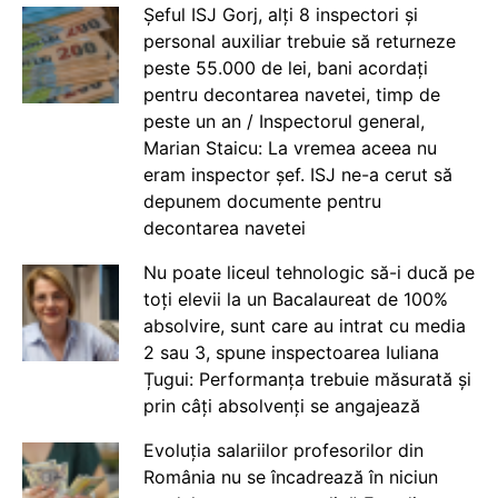
Șeful ISJ Gorj, alți 8 inspectori și
personal auxiliar trebuie să returneze
peste 55.000 de lei, bani acordați
pentru decontarea navetei, timp de
peste un an / Inspectorul general,
Marian Staicu: La vremea aceea nu
eram inspector șef. ISJ ne-a cerut să
depunem documente pentru
decontarea navetei
Nu poate liceul tehnologic să-i ducă pe
toți elevii la un Bacalaureat de 100%
absolvire, sunt care au intrat cu media
2 sau 3, spune inspectoarea Iuliana
Țugui: Performanța trebuie măsurată și
prin câți absolvenți se angajează
Evoluția salariilor profesorilor din
România nu se încadrează în niciun