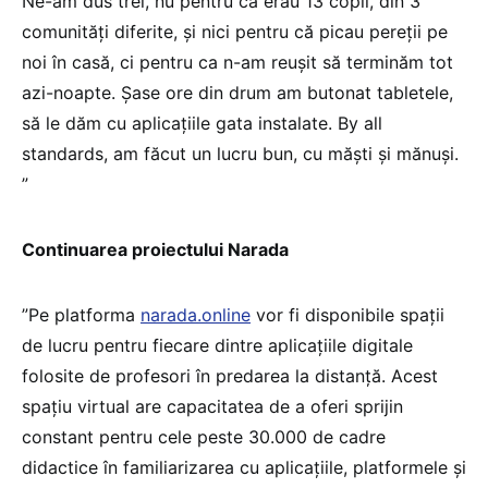
Ne-am dus trei, nu pentru ca erau 13 copii, din 3
comunități
diferite, și nici pentru că picau pereții pe
noi în casă, ci pentru ca n-am reușit să terminăm tot
azi-noapte. Șase ore din drum am butonat tabletele,
să le dăm cu aplicațiile gata instalate. By all
standards, am făcut un lucru bun, cu măști și mănuși.
”
Continuarea proiectului Narada
”Pe platforma
narada.online
vor fi disponibile spații
de lucru pentru fiecare dintre aplicațiile digitale
folosite de profesori în predarea la distanță. Acest
spațiu virtual are capacitatea de a oferi sprijin
constant pentru cele peste 30.000 de cadre
didactice în familiarizarea cu aplicațiile, platformele și