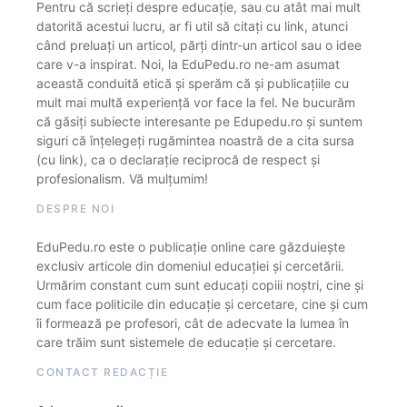
Pentru că scrieți despre educație, sau cu atât mai mult
datorită acestui lucru, ar fi util să citați cu link, atunci
când preluați un articol, părți dintr-un articol sau o idee
care v-a inspirat. Noi, la EduPedu.ro ne-am asumat
această conduită etică și sperăm că și publicațiile cu
mult mai multă experiență vor face la fel. Ne bucurăm
că găsiți subiecte interesante pe Edupedu.ro și suntem
siguri că înțelegeți rugămintea noastră de a cita sursa
(cu link), ca o declarație reciprocă de respect și
profesionalism. Vă mulțumim!
DESPRE NOI
EduPedu.ro este o publicație online care găzduiește
exclusiv articole din domeniul educației și cercetării.
Urmărim constant cum sunt educați copiii noștri, cine și
cum face politicile din educație și cercetare, cine și cum
îi formează pe profesori, cât de adecvate la lumea în
care trăim sunt sistemele de educație și cercetare.
CONTACT REDACȚIE