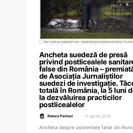
Ancheta suedeză de presă
privind postlicealele sanitar
false din România – premiat
de Asociația Jurnaliștilor
suedezi de investigație. Tăc
totală în România, la 5 luni 
la dezvăluirea practicilor
postlicealelor
11 aprilie 2019
Raluca Pantazi
Ancheta despre asistentele false din Rom