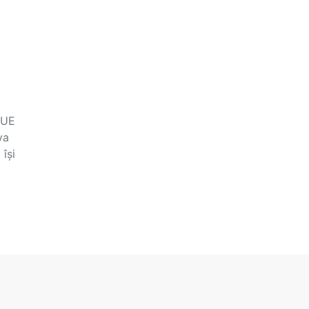
 UE
va
își