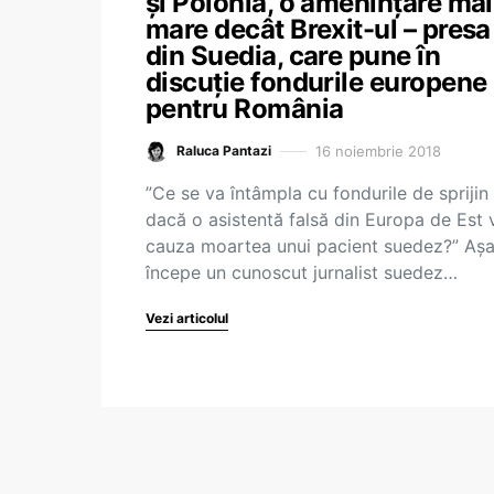
și Polonia, o amenințare mai
mare decât Brexit-ul – presa
din Suedia, care pune în
discuție fondurile europene
pentru România
16 noiembrie 2018
Raluca Pantazi
”Ce se va întâmpla cu fondurile de sprijin
dacă o asistentă falsă din Europa de Est 
cauza moartea unui pacient suedez?” Așa 
începe un cunoscut jurnalist suedez…
Vezi articolul