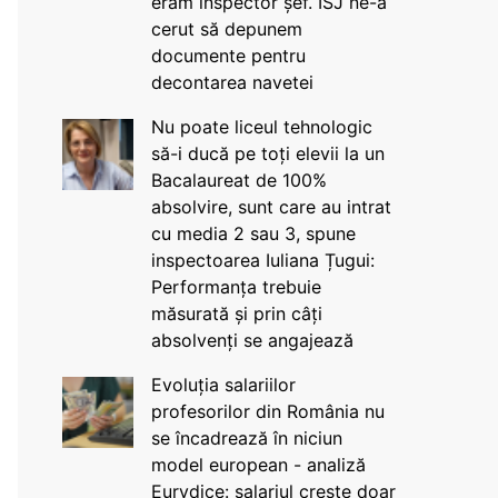
eram inspector șef. ISJ ne-a
cerut să depunem
documente pentru
decontarea navetei
Nu poate liceul tehnologic
să-i ducă pe toți elevii la un
Bacalaureat de 100%
absolvire, sunt care au intrat
cu media 2 sau 3, spune
inspectoarea Iuliana Țugui:
Performanța trebuie
măsurată și prin câți
absolvenți se angajează
Evoluția salariilor
profesorilor din România nu
se încadrează în niciun
model european - analiză
Eurydice: salariul crește doar