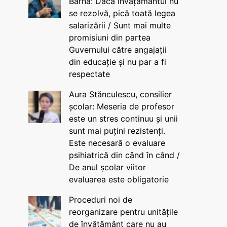
Barna: Dacă învățământul nu
se rezolvă, pică toată legea
salarizării / Sunt mai multe
promisiuni din partea
Guvernului către angajații
din educație și nu par a fi
respectate
Aura Stănculescu, consilier
școlar: Meseria de profesor
este un stres continuu și unii
sunt mai puțini rezistenți.
Este necesară o evaluare
psihiatrică din când în când /
De anul școlar viitor
evaluarea este obligatorie
Proceduri noi de
reorganizare pentru unitățile
de învățământ care nu au