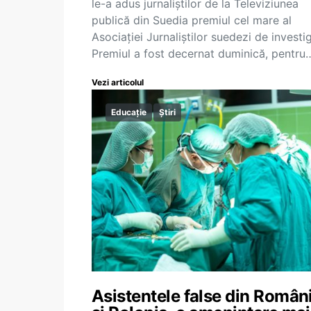
le-a adus jurnaliștilor de la Televiziunea
publică din Suedia premiul cel mare al
Asociației Jurnaliștilor suedezi de investig
Premiul a fost decernat duminică, pentru
Vezi articolul
Educație
Știri
Asistentele false din Român