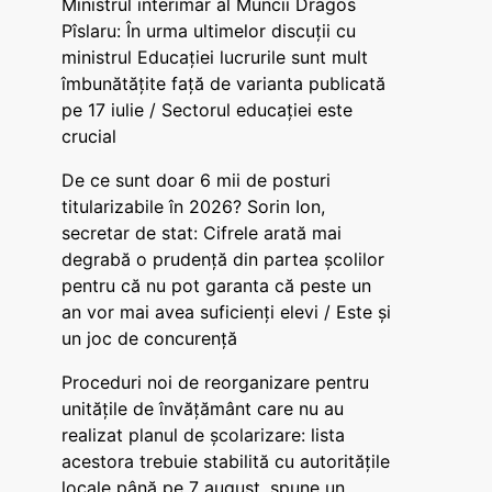
Ministrul interimar al Muncii Dragos
Pîslaru: În urma ultimelor discuții cu
ministrul Educației lucrurile sunt mult
îmbunătățite față de varianta publicată
pe 17 iulie / Sectorul educației este
crucial
De ce sunt doar 6 mii de posturi
titularizabile în 2026? Sorin Ion,
secretar de stat: Cifrele arată mai
degrabă o prudență din partea școlilor
pentru că nu pot garanta că peste un
an vor mai avea suficienți elevi / Este și
un joc de concurență
Proceduri noi de reorganizare pentru
unitățile de învățământ care nu au
realizat planul de școlarizare: lista
acestora trebuie stabilită cu autoritățile
locale până pe 7 august, spune un