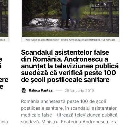
Scandalul asistentelor false
e
din România. Andronescu a
ă
anunțat la televiziunea publică
suedeză că verifică peste 100
ere
de școli postliceale sanitare
de
29 ianuarie 2019
Raluca Pantazi
România anchetează peste 100 de școli
postliceale sanitare, în scandalul asistentelor
medicale false – titrează televiziunea publică
ânia
suedeză. Ministrul Ecaterina Andronescu le-a