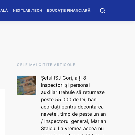
OALĂ
NEXTLAB.TECH
EDUCAȚIE FINANCIARĂ
CELE MAI CITITE ARTICOLE
Șeful ISJ Gorj, alți 8
inspectori și personal
auxiliar trebuie să returneze
peste 55.000 de lei, bani
acordați pentru decontarea
navetei, timp de peste un an
/ Inspectorul general, Marian
Staicu: La vremea aceea nu