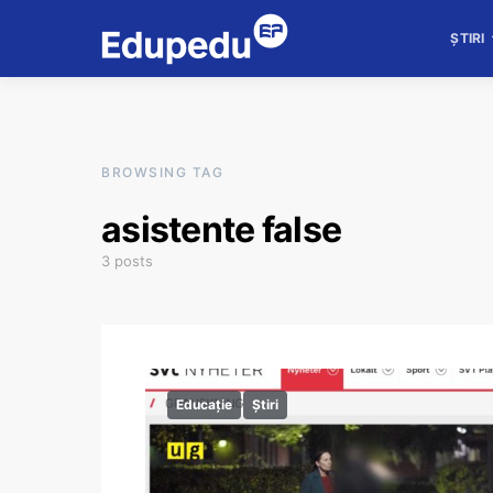
ȘTIRI
BROWSING TAG
asistente false
3 posts
Educație
Știri