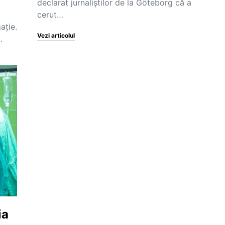
declarat jurnaliștilor de la Göteborg că a
cerut…
ație.
Vezi articolul
…
ia