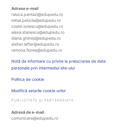
Adrese e-mail
raluca.pantazi@edupedu.ro
mihai.peticila@edupedu.ro
costin.ionescu@edupedu.ro
alexa.stanescu@edupedu.ro
diana.ghimisi@edupedu.ro
stefan.lefter@edupedu.ro
ramona.florea@edupedu.ro
Notă de informare cu privire la prelucrarea de date
personale prin intermediul site-ului
Politica de cookie
Modifică setarile cookie-urilor
PUBLICITATE ȘI PARTENERIATE
Adresă de e-mail
comunicare@edupedu.ro