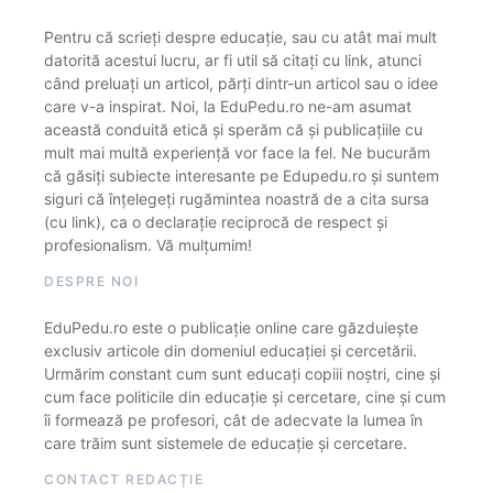
Pentru că scrieți despre educație, sau cu atât mai mult
datorită acestui lucru, ar fi util să citați cu link, atunci
când preluați un articol, părți dintr-un articol sau o idee
care v-a inspirat. Noi, la EduPedu.ro ne-am asumat
această conduită etică și sperăm că și publicațiile cu
mult mai multă experiență vor face la fel. Ne bucurăm
că găsiți subiecte interesante pe Edupedu.ro și suntem
siguri că înțelegeți rugămintea noastră de a cita sursa
(cu link), ca o declarație reciprocă de respect și
profesionalism. Vă mulțumim!
DESPRE NOI
EduPedu.ro este o publicație online care găzduiește
exclusiv articole din domeniul educației și cercetării.
Urmărim constant cum sunt educați copiii noștri, cine și
cum face politicile din educație și cercetare, cine și cum
îi formează pe profesori, cât de adecvate la lumea în
care trăim sunt sistemele de educație și cercetare.
CONTACT REDACȚIE