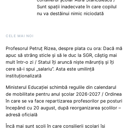
Sunt spații inadecvate în care copilul
nu va destăinui nimic niciodată
CELE MAI NOI
Profesorul Petruț Rizea, despre plata cu ora: Dacă mă
apuc să strâng sticle și să le duc la SGR, câștig mai
mult într-o zi / Statul îți aruncă niște mărunțiș și îți
cere să-i spui „salariu”. Asta este umilință
instituționalizată
Ministerul Educației schimbă regulile din calendarul
de mobilitate pentru anul școlar 2026-2027 / Ordinea
în care se va face repartizarea profesorilor pe posturi
începând cu 20 august, după reorganizarea școlilor –
adresă oficială
Încă mai sunt școli în care consilierii școlari își