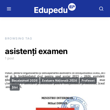
BROWSING TAG
asistenți examen
1 post
Bacalaureat 2026
Evaluare Națională 2026
Profesori
Știri