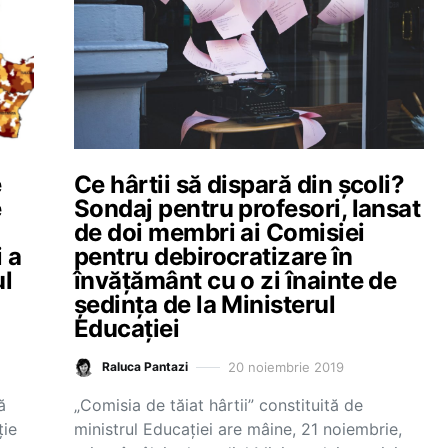
e
Ce hârtii să dispară din școli?
e
Sondaj pentru profesori, lansat
de doi membri ai Comisiei
 a
pentru debirocratizare în
ul
învățământ cu o zi înainte de
ședința de la Ministerul
Educației
20 noiembrie 2019
Raluca Pantazi
ă
„Comisia de tăiat hârtii” constituită de
ție
ministrul Educației are mâine, 21 noiembrie,