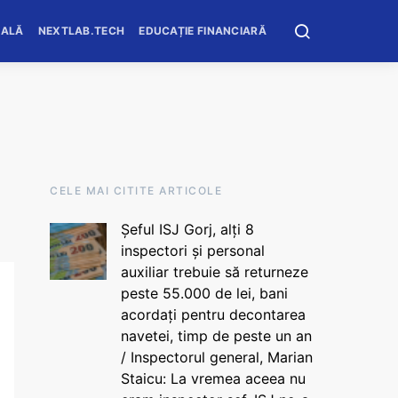
OALĂ
NEXTLAB.TECH
EDUCAȚIE FINANCIARĂ
CELE MAI CITITE ARTICOLE
Șeful ISJ Gorj, alți 8
inspectori și personal
auxiliar trebuie să returneze
peste 55.000 de lei, bani
acordați pentru decontarea
navetei, timp de peste un an
/ Inspectorul general, Marian
Staicu: La vremea aceea nu