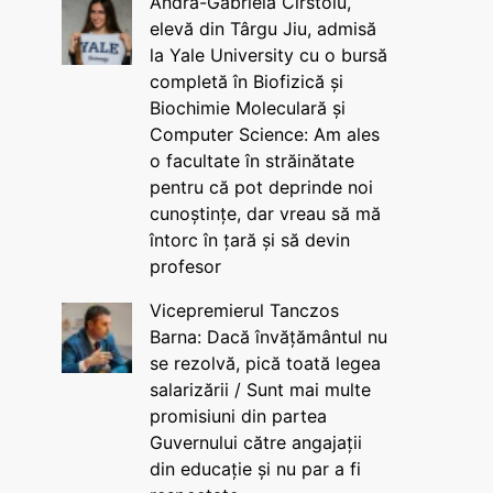
Andra-Gabriela Cîrstoiu,
elevă din Târgu Jiu, admisă
la Yale University cu o bursă
completă în Biofizică și
Biochimie Moleculară și
Computer Science: Am ales
o facultate în străinătate
pentru că pot deprinde noi
cunoștințe, dar vreau să mă
întorc în țară și să devin
profesor
Vicepremierul Tanczos
Barna: Dacă învățământul nu
se rezolvă, pică toată legea
salarizării / Sunt mai multe
promisiuni din partea
Guvernului către angajații
din educație și nu par a fi