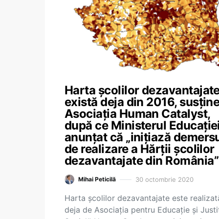
Harta școlilor dezavantajat
există deja din 2016, susțin
Asociația Human Catalyst,
după ce Ministerul Educației
anunțat că „inițiază demers
de realizare a Hărții școlilor
dezavantajate din România”
30 octombrie 2020
Mihai Peticilă
Harta școlilor dezavantajate este realizat
deja de Asociația pentru Educație și Justi