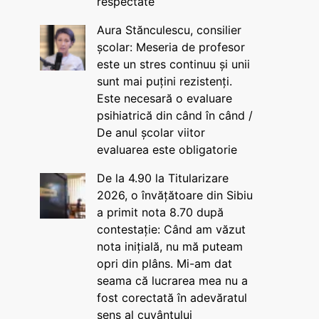
respectate
Aura Stănculescu, consilier
școlar: Meseria de profesor
este un stres continuu și unii
sunt mai puțini rezistenți.
Este necesară o evaluare
psihiatrică din când în când /
De anul școlar viitor
evaluarea este obligatorie
De la 4.90 la Titularizare
2026, o învățătoare din Sibiu
a primit nota 8.70 după
contestație: Când am văzut
nota inițială, nu mă puteam
opri din plâns. Mi-am dat
seama că lucrarea mea nu a
fost corectată în adevăratul
sens al cuvântului