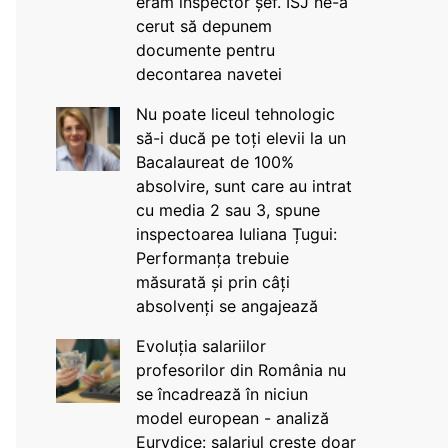
eram inspector șef. ISJ ne-a
cerut să depunem
documente pentru
decontarea navetei
Nu poate liceul tehnologic
să-i ducă pe toți elevii la un
Bacalaureat de 100%
absolvire, sunt care au intrat
cu media 2 sau 3, spune
inspectoarea Iuliana Țugui:
Performanța trebuie
măsurată și prin câți
absolvenți se angajează
Evoluția salariilor
profesorilor din România nu
se încadrează în niciun
model european - analiză
Eurydice: salariul crește doar