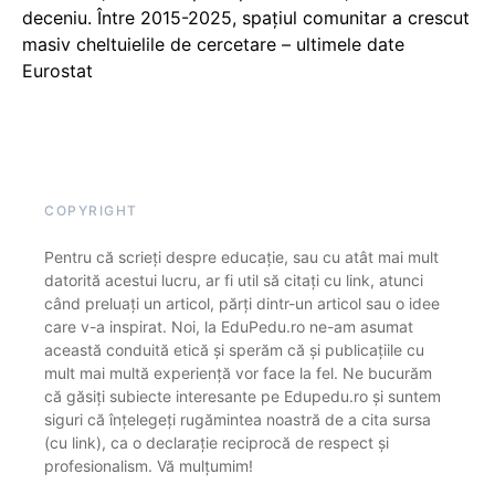
deceniu. Între 2015-2025, spațiul comunitar a crescut
masiv cheltuielile de cercetare – ultimele date
Eurostat
COPYRIGHT
Pentru că scrieți despre educație, sau cu atât mai mult
datorită acestui lucru, ar fi util să citați cu link, atunci
când preluați un articol, părți dintr-un articol sau o idee
care v-a inspirat. Noi, la EduPedu.ro ne-am asumat
această conduită etică și sperăm că și publicațiile cu
mult mai multă experiență vor face la fel. Ne bucurăm
că găsiți subiecte interesante pe Edupedu.ro și suntem
siguri că înțelegeți rugămintea noastră de a cita sursa
(cu link), ca o declarație reciprocă de respect și
profesionalism. Vă mulțumim!