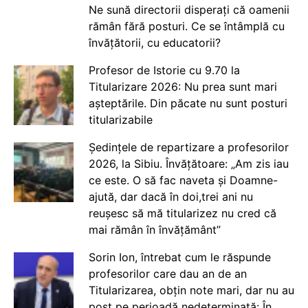
Ne sună directorii disperați că oamenii
rămân fără posturi. Ce se întâmplă cu
învățătorii, cu educatorii?
Profesor de Istorie cu 9.70 la
Titularizare 2026: Nu prea sunt mari
așteptările. Din păcate nu sunt posturi
titularizabile
Ședințele de repartizare a profesorilor
2026, la Sibiu. Învățătoare: „Am zis iau
ce este. O să fac naveta și Doamne-
ajută, dar dacă în doi,trei ani nu
reușesc să mă titularizez nu cred că
mai rămân în învățământ”
Sorin Ion, întrebat cum le răspunde
profesorilor care dau an de an
Titularizarea, obțin note mari, dar nu au
post pe perioadă nedeterminată: În