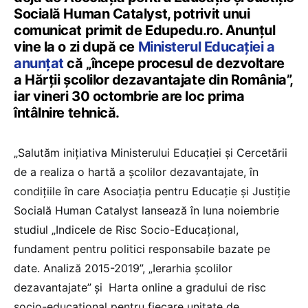
Socială Human Catalyst, potrivit unui
comunicat primit de Edupedu.ro. Anunțul
vine la o zi după ce
Ministerul Educației a
anunțat
că „începe procesul de dezvoltare
a Hărții școlilor dezavantajate din România”,
iar vineri 30 octombrie are loc prima
întâlnire tehnică.
„Salutăm inițiativa Ministerului Educației și Cercetării
de a realiza o hartă a școlilor dezavantajate, în
condițiile în care Asociația pentru Educație și Justiție
Socială Human Catalyst lansează în luna noiembrie
studiul „Indicele de Risc Socio-Educațional,
fundament pentru politici responsabile bazate pe
date. Analiză 2015-2019”, „Ierarhia școlilor
dezavantajate”
și
Harta online a gradului de risc
socio-educațional pentru fiecare unitate de