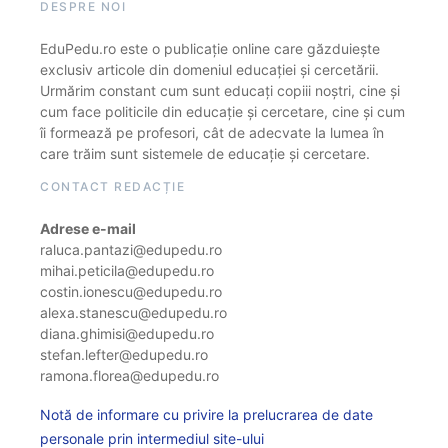
DESPRE NOI
EduPedu.ro este o publicație online care găzduiește
exclusiv articole din domeniul educației și cercetării.
Urmărim constant cum sunt educați copiii noștri, cine și
cum face politicile din educație și cercetare, cine și cum
îi formează pe profesori, cât de adecvate la lumea în
care trăim sunt sistemele de educație și cercetare.
CONTACT REDACȚIE
Adrese e-mail
raluca.pantazi@edupedu.ro
mihai.peticila@edupedu.ro
costin.ionescu@edupedu.ro
alexa.stanescu@edupedu.ro
diana.ghimisi@edupedu.ro
stefan.lefter@edupedu.ro
ramona.florea@edupedu.ro
Notă de informare cu privire la prelucrarea de date
personale prin intermediul site-ului