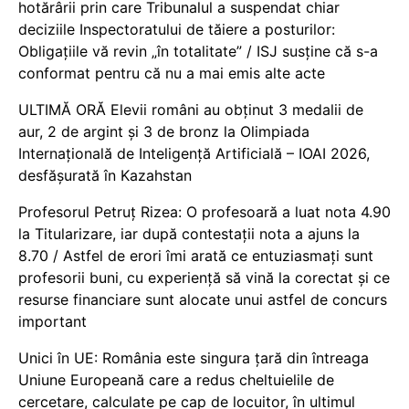
hotărârii prin care Tribunalul a suspendat chiar
deciziile Inspectoratului de tăiere a posturilor:
Obligațiile vă revin „în totalitate” / ISJ susține că s-a
conformat pentru că nu a mai emis alte acte
ULTIMĂ ORĂ Elevii români au obținut 3 medalii de
aur, 2 de argint și 3 de bronz la Olimpiada
Internațională de Inteligență Artificială – IOAI 2026,
desfășurată în Kazahstan
Profesorul Petruț Rizea: O profesoară a luat nota 4.90
la Titularizare, iar după contestații nota a ajuns la
8.70 / Astfel de erori îmi arată ce entuziasmați sunt
profesorii buni, cu experiență să vină la corectat și ce
resurse financiare sunt alocate unui astfel de concurs
important
Unici în UE: România este singura țară din întreaga
Uniune Europeană care a redus cheltuielile de
cercetare, calculate pe cap de locuitor, în ultimul