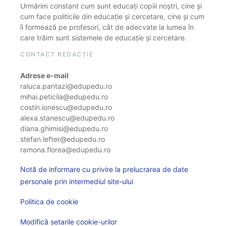
Urmărim constant cum sunt educați copiii noștri, cine și
cum face politicile din educație și cercetare, cine și cum
îi formează pe profesori, cât de adecvate la lumea în
care trăim sunt sistemele de educație și cercetare.
CONTACT REDACȚIE
Adrese e-mail
raluca.pantazi@edupedu.ro
mihai.peticila@edupedu.ro
costin.ionescu@edupedu.ro
alexa.stanescu@edupedu.ro
diana.ghimisi@edupedu.ro
stefan.lefter@edupedu.ro
ramona.florea@edupedu.ro
Notă de informare cu privire la prelucrarea de date
personale prin intermediul site-ului
Politica de cookie
Modifică setarile cookie-urilor