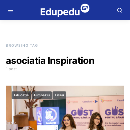
BROWSING TAG
asociatia Inspiration
1 post
Educație
Gimnaziu
Liceu