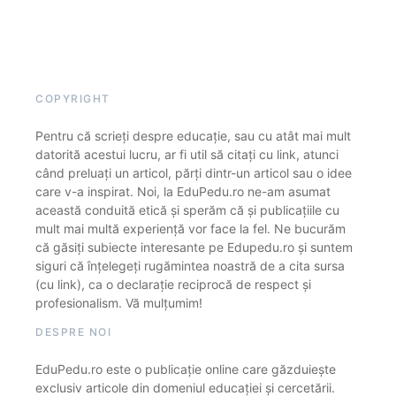
COPYRIGHT
Pentru că scrieți despre educație, sau cu atât mai mult
datorită acestui lucru, ar fi util să citați cu link, atunci
când preluați un articol, părți dintr-un articol sau o idee
care v-a inspirat. Noi, la EduPedu.ro ne-am asumat
această conduită etică și sperăm că și publicațiile cu
mult mai multă experiență vor face la fel. Ne bucurăm
că găsiți subiecte interesante pe Edupedu.ro și suntem
siguri că înțelegeți rugămintea noastră de a cita sursa
(cu link), ca o declarație reciprocă de respect și
profesionalism. Vă mulțumim!
DESPRE NOI
EduPedu.ro este o publicație online care găzduiește
exclusiv articole din domeniul educației și cercetării.