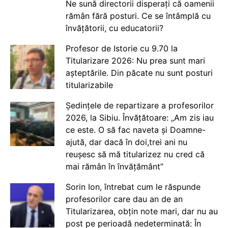
Ne sună directorii disperați că oamenii
rămân fără posturi. Ce se întâmplă cu
învățătorii, cu educatorii?
Profesor de Istorie cu 9.70 la
Titularizare 2026: Nu prea sunt mari
așteptările. Din păcate nu sunt posturi
titularizabile
Ședințele de repartizare a profesorilor
2026, la Sibiu. Învățătoare: „Am zis iau
ce este. O să fac naveta și Doamne-
ajută, dar dacă în doi,trei ani nu
reușesc să mă titularizez nu cred că
mai rămân în învățământ”
Sorin Ion, întrebat cum le răspunde
profesorilor care dau an de an
Titularizarea, obțin note mari, dar nu au
post pe perioadă nedeterminată: În