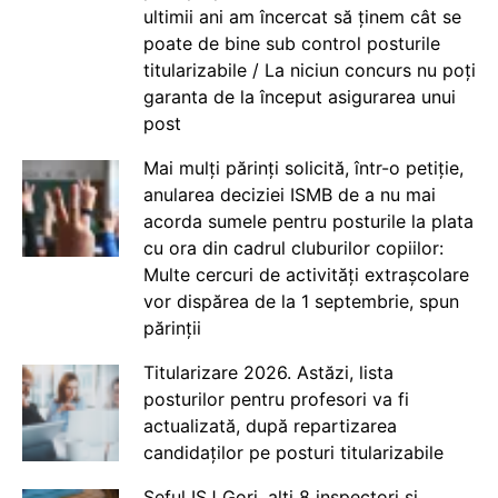
ultimii ani am încercat să ținem cât se
poate de bine sub control posturile
titularizabile / La niciun concurs nu poți
garanta de la început asigurarea unui
post
Mai mulți părinți solicită, într-o petiție,
anularea deciziei ISMB de a nu mai
acorda sumele pentru posturile la plata
cu ora din cadrul cluburilor copiilor:
Multe cercuri de activități extrașcolare
vor dispărea de la 1 septembrie, spun
părinții
Titularizare 2026. Astăzi, lista
posturilor pentru profesori va fi
actualizată, după repartizarea
candidaților pe posturi titularizabile
Șeful ISJ Gorj, alți 8 inspectori și