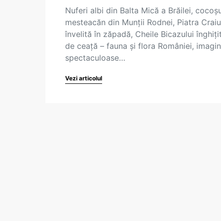
Nuferi albi din Balta Mică a Brăilei, cocoș
mesteacăn din Munții Rodnei, Piatra Craiu
învelită în zăpadă, Cheile Bicazului înghiți
de ceață – fauna și flora României, imagin
spectaculoase…
Vezi articolul