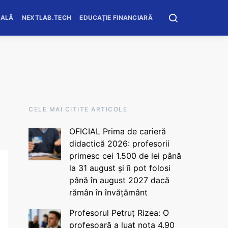
OALĂ
NEXTLAB.TECH
EDUCAȚIE FINANCIARĂ
CELE MAI CITITE ARTICOLE
OFICIAL Prima de carieră
didactică 2026: profesorii
primesc cei 1.500 de lei până
la 31 august și îi pot folosi
până în august 2027 dacă
rămân în învățământ
Profesorul Petruț Rizea: O
profesoară a luat nota 4.90