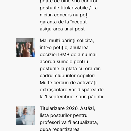
poate de bine sub control
posturile titularizabile / La
niciun concurs nu poți
garanta de la început
asigurarea unui post
Mai mulți părinți solicită,
într-o petiție, anularea
deciziei ISMB de a nu mai
acorda sumele pentru
posturile la plata cu ora din
cadrul cluburilor copiilor:
Multe cercuri de activități
extrașcolare vor dispărea de
la 1 septembrie, spun părinții
Titularizare 2026. Astăzi,
lista posturilor pentru
profesori va fi actualizată,
după repartizarea