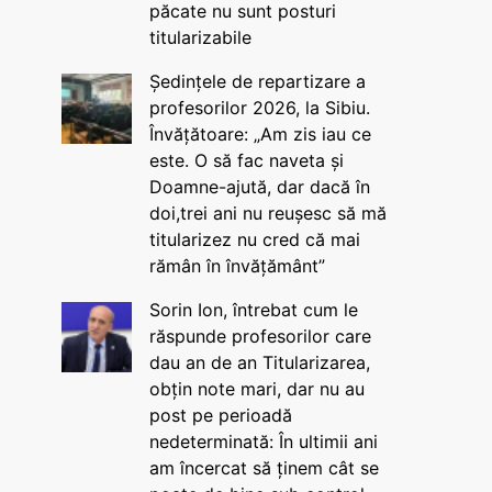
păcate nu sunt posturi
titularizabile
Ședințele de repartizare a
profesorilor 2026, la Sibiu.
Învățătoare: „Am zis iau ce
este. O să fac naveta și
Doamne-ajută, dar dacă în
doi,trei ani nu reușesc să mă
titularizez nu cred că mai
rămân în învățământ”
Sorin Ion, întrebat cum le
răspunde profesorilor care
dau an de an Titularizarea,
obțin note mari, dar nu au
post pe perioadă
nedeterminată: În ultimii ani
am încercat să ținem cât se