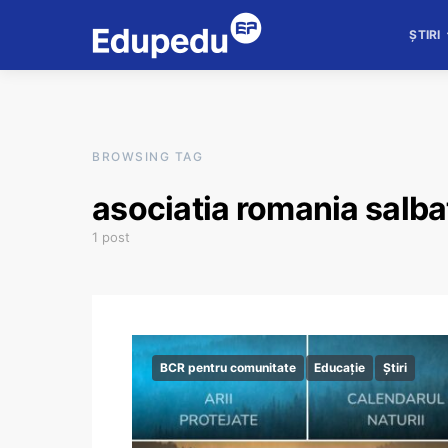
ȘTIRI
BROWSING TAG
asociatia romania salba
1 post
BCR pentru comunitate
Educație
Știri