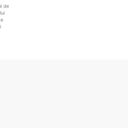
ul de
lui
te
i