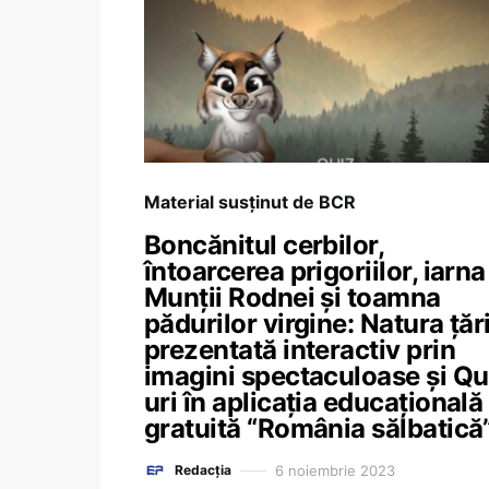
Material susținut de BCR
Boncănitul cerbilor,
întoarcerea prigoriilor, iarna
Munții Rodnei și toamna
pădurilor virgine: Natura țări
prezentată interactiv prin
imagini spectaculoase și Qu
uri în aplicația educațională
gratuită “România sălbatică
6 noiembrie 2023
Redacția