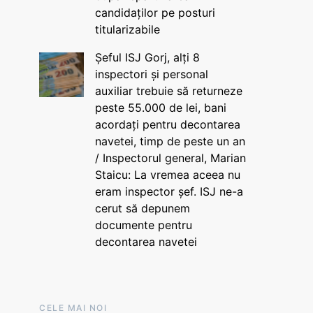
candidaților pe posturi
titularizabile
Șeful ISJ Gorj, alți 8
inspectori și personal
auxiliar trebuie să returneze
peste 55.000 de lei, bani
acordați pentru decontarea
navetei, timp de peste un an
/ Inspectorul general, Marian
Staicu: La vremea aceea nu
eram inspector șef. ISJ ne-a
cerut să depunem
documente pentru
decontarea navetei
CELE MAI NOI