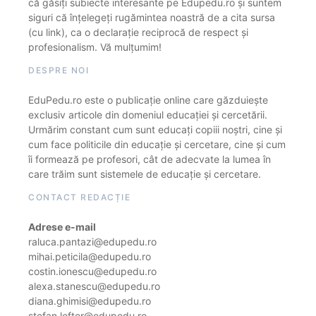
că găsiți subiecte interesante pe Edupedu.ro și suntem
siguri că înțelegeți rugămintea noastră de a cita sursa
(cu link), ca o declarație reciprocă de respect și
profesionalism. Vă mulțumim!
DESPRE NOI
EduPedu.ro este o publicație online care găzduiește
exclusiv articole din domeniul educației și cercetării.
Urmărim constant cum sunt educați copiii noștri, cine și
cum face politicile din educație și cercetare, cine și cum
îi formează pe profesori, cât de adecvate la lumea în
care trăim sunt sistemele de educație și cercetare.
CONTACT REDACȚIE
Adrese e-mail
raluca.pantazi@edupedu.ro
mihai.peticila@edupedu.ro
costin.ionescu@edupedu.ro
alexa.stanescu@edupedu.ro
diana.ghimisi@edupedu.ro
stefan.lefter@edupedu.ro