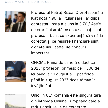
CELE MAI CITITE ARTICOLE
Profesorul Petruț Rizea: O profesoară a
luat nota 4.90 la Titularizare, iar după
contestații nota a ajuns la 8.70 / Astfel
de erori îmi arată ce entuziasmați sunt
profesorii buni, cu experiență să vină la
corectat și ce resurse financiare sunt
alocate unui astfel de concurs
important
OFICIAL Prima de carieră didactică
2026: profesorii primesc cei 1.500 de
lei până la 31 august și îi pot folosi
până în august 2027 dacă rămân în
învățământ
Unici în UE: România este singura țară
din întreaga Uniune Europeană care a
redus cheltuielile de cercetare,