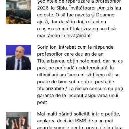
Ședințele de repartizare a profesorilor
2026, la Sibiu. Învățătoare: „Am zis iau
ce este. O să fac naveta și Doamne-
ajută, dar dacă în doi,trei ani nu
reușesc să mă titularizez nu cred că
mai rămân în învățământ”
Sorin Ion, întrebat cum le răspunde
profesorilor care dau an de an
Titularizarea, obțin note mari, dar nu au
post pe perioadă nedeterminată: În
ultimii ani am încercat să ținem cât se
poate de bine sub control posturile
titularizabile / La niciun concurs nu poți
garanta de la început asigurarea unui
post
Mai mulți părinți solicită, într-o petiție,
anularea deciziei ISMB de a nu mai
acorda sumele pentru posturile la plata