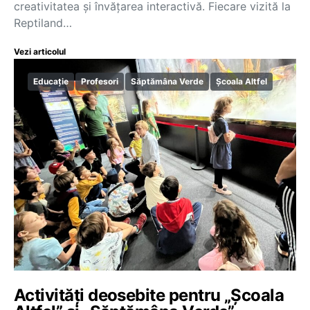
creativitatea și învățarea interactivă. Fiecare vizită la
Reptiland…
Vezi articolul
Educație
Profesori
Săptămâna Verde
Școala Altfel
Activități deosebite pentru „Școala