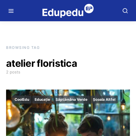
BROWSING TAG
atelier floristica
2 posts
CoolEdu
Educație
Săptămâna Verde
Școala Altfel