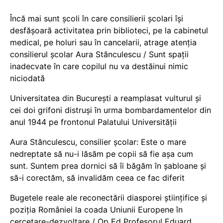
Încă mai sunt școli în care consilierii școlari își
desfășoară activitatea prin biblioteci, pe la cabinetul
medical, pe holuri sau în cancelarii, atrage atenția
consilierul școlar Aura Stănculescu / Sunt spații
inadecvate în care copilul nu va destăinui nimic
niciodată
Universitatea din București a reamplasat vulturul și
cei doi grifoni distruși în urma bombardamentelor din
anul 1944 pe frontonul Palatului Universității
Aura Stănculescu, consilier școlar: Este o mare
nedreptate să nu-i lăsăm pe copii să fie așa cum
sunt. Suntem prea dornici să îi băgăm în șabloane și
să-i corectăm, să invalidăm ceea ce fac diferit
Bugetele reale ale reconectării diasporei științifice și
poziția României la coada Uniunii Europene în
cercetare-dezvoltare / Op Ed Profesorul Eduard