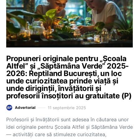
Propuneri originale pentru „Școala
Altfel” și „Săptămâna Verde” 2025-
2026: Reptiland București, un loc
unde curiozitatea prinde viață și
unde diriginții, învățătorii și
profesorii însoțitori au gratuitate (P)
11 septembrie 2025
Advertorial
Profesorii și învățătorii sunt adesea în căutarea unor
idei originale pentru Școala Altfel și Săptămâna Verde
— activități care să stimuleze curiozitatea,