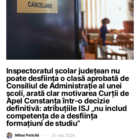
Inspectoratul școlar județean nu
poate desființa o clasă aprobată de
Consiliul de Administrație al unei
școli, arată clar motivarea Curții de
Apel Constanța într-o decizie
definitivă: atribuțiile ISJ „nu includ
competența de a desființa
formațiuni de studiu”
21 mai 2026
Mihai Peticilă