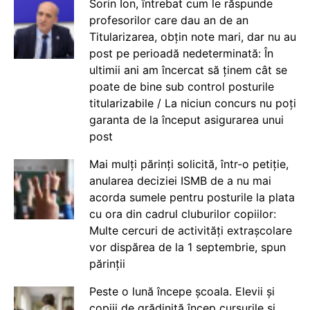
Sorin Ion, întrebat cum le răspunde
profesorilor care dau an de an
Titularizarea, obțin note mari, dar nu au
post pe perioadă nedeterminată: În
ultimii ani am încercat să ținem cât se
poate de bine sub control posturile
titularizabile / La niciun concurs nu poți
garanta de la început asigurarea unui
post
Mai mulți părinți solicită, într-o petiție,
anularea deciziei ISMB de a nu mai
acorda sumele pentru posturile la plata
cu ora din cadrul cluburilor copiilor:
Multe cercuri de activități extrașcolare
vor dispărea de la 1 septembrie, spun
părinții
Peste o lună începe școala. Elevii și
copiii de grădiniță încep cursurile și