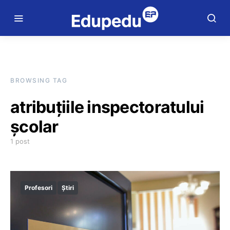
BROWSING TAG
atribuțiile inspectoratului
școlar
1 post
Profesori
Știri