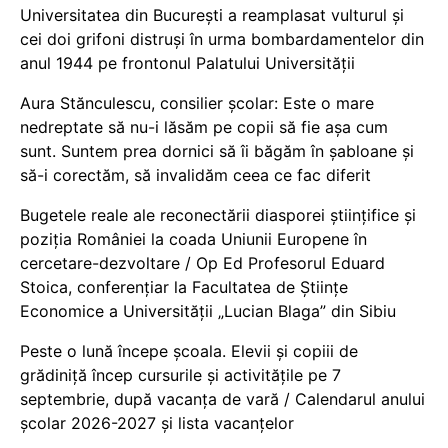
Universitatea din București a reamplasat vulturul și
cei doi grifoni distruși în urma bombardamentelor din
anul 1944 pe frontonul Palatului Universității
Aura Stănculescu, consilier școlar: Este o mare
nedreptate să nu-i lăsăm pe copii să fie așa cum
sunt. Suntem prea dornici să îi băgăm în șabloane și
să-i corectăm, să invalidăm ceea ce fac diferit
Bugetele reale ale reconectării diasporei științifice și
poziția României la coada Uniunii Europene în
cercetare-dezvoltare / Op Ed Profesorul Eduard
Stoica, conferențiar la Facultatea de Științe
Economice a Universității „Lucian Blaga” din Sibiu
Peste o lună începe școala. Elevii și copiii de
grădiniță încep cursurile și activitățile pe 7
septembrie, după vacanța de vară / Calendarul anului
școlar 2026-2027 și lista vacanțelor