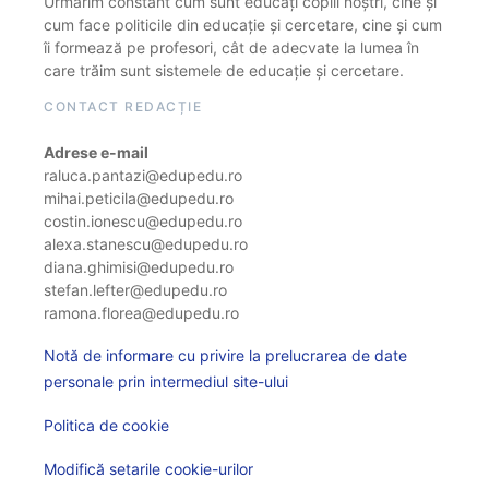
Urmărim constant cum sunt educați copiii noștri, cine și
cum face politicile din educație și cercetare, cine și cum
îi formează pe profesori, cât de adecvate la lumea în
care trăim sunt sistemele de educație și cercetare.
CONTACT REDACȚIE
Adrese e-mail
raluca.pantazi@edupedu.ro
mihai.peticila@edupedu.ro
costin.ionescu@edupedu.ro
alexa.stanescu@edupedu.ro
diana.ghimisi@edupedu.ro
stefan.lefter@edupedu.ro
ramona.florea@edupedu.ro
Notă de informare cu privire la prelucrarea de date
personale prin intermediul site-ului
Politica de cookie
Modifică setarile cookie-urilor