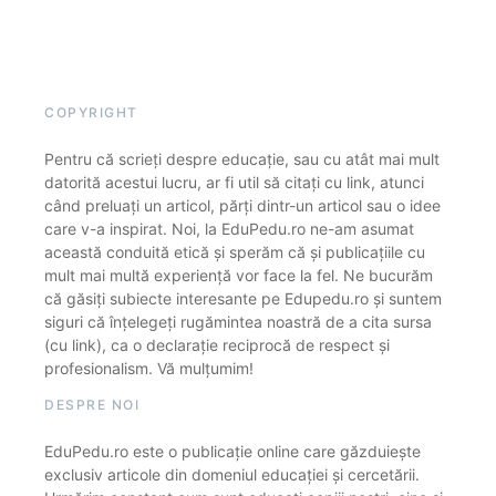
COPYRIGHT
Pentru că scrieți despre educație, sau cu atât mai mult
datorită acestui lucru, ar fi util să citați cu link, atunci
când preluați un articol, părți dintr-un articol sau o idee
care v-a inspirat. Noi, la EduPedu.ro ne-am asumat
această conduită etică și sperăm că și publicațiile cu
mult mai multă experiență vor face la fel. Ne bucurăm
că găsiți subiecte interesante pe Edupedu.ro și suntem
siguri că înțelegeți rugămintea noastră de a cita sursa
(cu link), ca o declarație reciprocă de respect și
profesionalism. Vă mulțumim!
DESPRE NOI
EduPedu.ro este o publicație online care găzduiește
exclusiv articole din domeniul educației și cercetării.