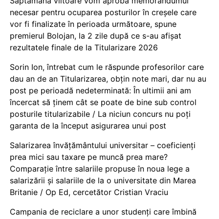
Săptămâna viitoare vom aproba memorandumul
necesar pentru ocuparea posturilor în creșele care
vor fi finalizate în perioada următoare, spune
premierul Bolojan, la 2 zile după ce s-au afișat
rezultatele finale de la Titularizare 2026
Sorin Ion, întrebat cum le răspunde profesorilor care
dau an de an Titularizarea, obțin note mari, dar nu au
post pe perioadă nedeterminată: În ultimii ani am
încercat să ținem cât se poate de bine sub control
posturile titularizabile / La niciun concurs nu poți
garanta de la început asigurarea unui post
Salarizarea învățământului universitar – coeficienți
prea mici sau taxare pe muncă prea mare?
Comparație între salariile propuse în noua lege a
salarizării și salariile de la o universitate din Marea
Britanie / Op Ed, cercetător Cristian Vraciu
Campania de reciclare a unor studenți care îmbină