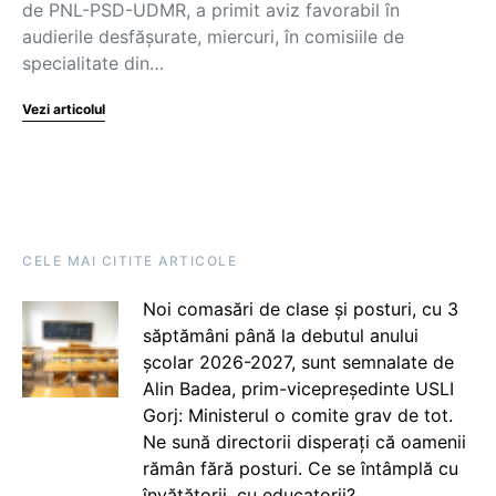
de PNL-PSD-UDMR, a primit aviz favorabil în
audierile desfășurate, miercuri, în comisiile de
specialitate din…
Vezi articolul
CELE MAI CITITE ARTICOLE
Noi comasări de clase și posturi, cu 3
săptămâni până la debutul anului
școlar 2026-2027, sunt semnalate de
Alin Badea, prim-vicepreședinte USLI
Gorj: Ministerul o comite grav de tot.
Ne sună directorii disperați că oamenii
rămân fără posturi. Ce se întâmplă cu
învățătorii, cu educatorii?