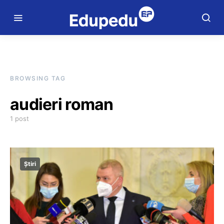
BROWSING TAG
audieri roman
1 post
Știri