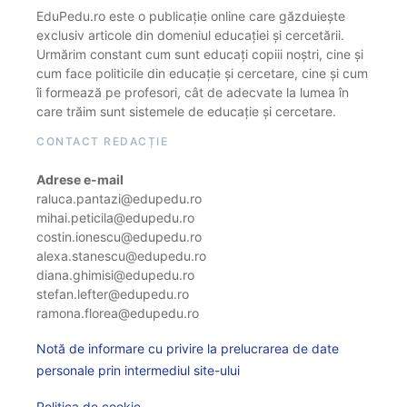
EduPedu.ro este o publicație online care găzduiește
exclusiv articole din domeniul educației și cercetării.
Urmărim constant cum sunt educați copiii noștri, cine și
cum face politicile din educație și cercetare, cine și cum
îi formează pe profesori, cât de adecvate la lumea în
care trăim sunt sistemele de educație și cercetare.
CONTACT REDACȚIE
Adrese e-mail
raluca.pantazi@edupedu.ro
mihai.peticila@edupedu.ro
costin.ionescu@edupedu.ro
alexa.stanescu@edupedu.ro
diana.ghimisi@edupedu.ro
stefan.lefter@edupedu.ro
ramona.florea@edupedu.ro
Notă de informare cu privire la prelucrarea de date
personale prin intermediul site-ului
Politica de cookie