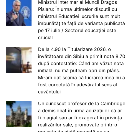
Ministrul interimar al Muncii Dragos
Pîslaru: În urma ultimelor discuții cu
ministrul Educației lucrurile sunt mult
îmbunătățite față de varianta publicată
pe 17 iulie / Sectorul educației este
crucial
De la 4.90 la Titularizare 2026, o
învățătoare din Sibiu a primit nota 8.70
după contestație: Când am văzut nota
inițială, nu mă puteam opri din plâns.
Mi-am dat seama că lucrarea mea nu a
fost corectată în adevăratul sens al
cuvântului
Un cunoscut profesor de la Cambridge
a demisionat în urma acuzațiilor că ar
fi plagiat sau ar fi exagerat în privința
realizărilor sale, promovate printr-o
poveste de viață marcată de un