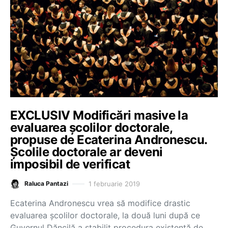
EXCLUSIV Modificări masive la
evaluarea școlilor doctorale,
propuse de Ecaterina Andronescu.
Școlile doctorale ar deveni
imposibil de verificat
1 februarie 2019
Raluca Pantazi
Ecaterina Andronescu vrea să modifice drastic
evaluarea școlilor doctorale, la două luni după ce
Guvernul Dăncilă a stabilit procedura existentă de