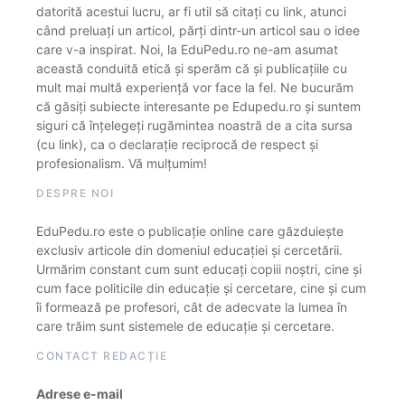
datorită acestui lucru, ar fi util să citați cu link, atunci
când preluați un articol, părți dintr-un articol sau o idee
care v-a inspirat. Noi, la EduPedu.ro ne-am asumat
această conduită etică și sperăm că și publicațiile cu
mult mai multă experiență vor face la fel. Ne bucurăm
că găsiți subiecte interesante pe Edupedu.ro și suntem
siguri că înțelegeți rugămintea noastră de a cita sursa
(cu link), ca o declarație reciprocă de respect și
profesionalism. Vă mulțumim!
DESPRE NOI
EduPedu.ro este o publicație online care găzduiește
exclusiv articole din domeniul educației și cercetării.
Urmărim constant cum sunt educați copiii noștri, cine și
cum face politicile din educație și cercetare, cine și cum
îi formează pe profesori, cât de adecvate la lumea în
care trăim sunt sistemele de educație și cercetare.
CONTACT REDACȚIE
Adrese e-mail