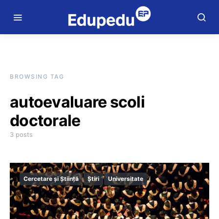
BROWSING TAG
autoevaluare scoli
doctorale
3 posts
Cercetare și Știință
Știri
Universitate