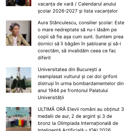
vacanța de vară / Calendarul anului
școlar 2026-2027 și lista vacanțelor
Aura Stănculescu, consilier școlar: Este
o mare nedreptate să nu-i lăsăm pe
copii să fie așa cum sunt. Suntem prea
dornici să îi băgăm în șabloane și să-i
corectăm, să invalidăm ceea ce fac
diferit
Universitatea din București a
reamplasat vulturul și cei doi grifoni
distruși în urma bombardamentelor din
anul 1944 pe frontonul Palatului
Universității
ULTIMĂ ORĂ Elevii români au obținut 3
medalii de aur, 2 de argint și 3 de
bronz la Olimpiada Internațională de
Inteligență Artificială – IOAI 2026,