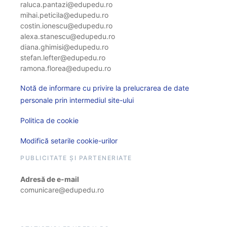
raluca.pantazi@edupedu.ro
mihai.peticila@edupedu.ro
costin.ionescu@edupedu.ro
alexa.stanescu@edupedu.ro
diana.ghimisi@edupedu.ro
stefan.lefter@edupedu.ro
ramona.florea@edupedu.ro
Notă de informare cu privire la prelucrarea de date
personale prin intermediul site-ului
Politica de cookie
Modifică setarile cookie-urilor
PUBLICITATE ȘI PARTENERIATE
Adresă de e-mail
comunicare@edupedu.ro