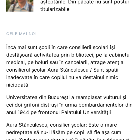
așteptările. Din păcate nu sunt posturi
titularizabile
CELE MAI NOI
Încă mai sunt școli în care consilierii școlari își
desfășoară activitatea prin biblioteci, pe la cabinetul
medical, pe holuri sau în cancelarii, atrage atenția
consilierul școlar Aura Stănculescu / Sunt spații
inadecvate în care copilul nu va destăinui nimic
niciodată
Universitatea din București a reamplasat vulturul și
cei doi grifoni distruși în urma bombardamentelor din
anul 1944 pe frontonul Palatului Universității
Aura Stănculescu, consilier școlar: Este o mare
nedreptate să nu-i lăsăm pe copii să fie așa cum
sunt. Suntem prea dornici să îi băgăm în șabloane și