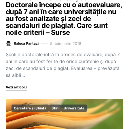
Doctorale începe cu o autoevaluare,
după 7 ani în care universitățile nu
au fost analizate și zeci de
scandaluri de plagiat. Care sunt
noile criterii – Surse
5 noiembrie 2018
Raluca Pantazi
Școlile doctorale intră în proces de evaluare, după 7
ani în care au fost ferite de orice curățenie și după
zeci de scandaluri de plagiat. Evaluarea – prevăzută
să aibă…
Vezi articolul
Cercetare și Știință
Știri
Universitate