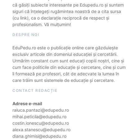
că găsiți subiecte interesante pe Edupedu.ro și suntem
siguri că înțelegeți rugămintea noastră de a cita sursa
(cu link), ca o declarație reciprocă de respect și
profesionalism. Vă mulțumim!
DESPRE NOI
EduPedu.ro este o publicație online care găzduiește
exclusiv articole din domeniul educației și cercetării.
Urmărim constant cum sunt educați copiii noștri, cine și
cum face politicile din educație și cercetare, cine și cum
îi formează pe profesori, cât de adecvate la lumea în
care trăim sunt sistemele de educație și cercetare.
CONTACT REDACȚIE
Adrese e-mail
raluca.pantazi@edupedu.ro
mihai.peticila@edupedu.ro
costin.ionescu@edupedu.ro
alexa.stanescu@edupedu.ro
diana.ghimisi@edupedu.ro