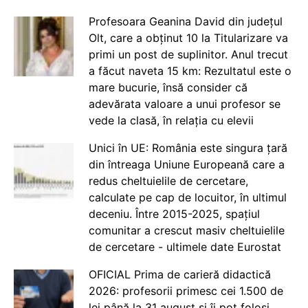
Profesoara Geanina David din județul
Olt, care a obținut 10 la Titularizare va
primi un post de suplinitor. Anul trecut
a făcut naveta 15 km: Rezultatul este o
mare bucurie, însă consider că
adevărata valoare a unui profesor se
vede la clasă, în relația cu elevii
Unici în UE: România este singura țară
din întreaga Uniune Europeană care a
redus cheltuielile de cercetare,
calculate pe cap de locuitor, în ultimul
deceniu. Între 2015-2025, spațiul
comunitar a crescut masiv cheltuielile
de cercetare - ultimele date Eurostat
OFICIAL Prima de carieră didactică
2026: profesorii primesc cei 1.500 de
lei până la 31 august și îi pot folosi