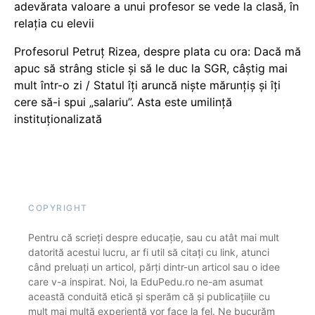
adevărata valoare a unui profesor se vede la clasă, în
relația cu elevii
Profesorul Petruț Rizea, despre plata cu ora: Dacă mă
apuc să strâng sticle și să le duc la SGR, câștig mai
mult într-o zi / Statul îți aruncă niște mărunțiș și îți
cere să-i spui „salariu”. Asta este umilință
instituționalizată
COPYRIGHT
Pentru că scrieți despre educație, sau cu atât mai mult
datorită acestui lucru, ar fi util să citați cu link, atunci
când preluați un articol, părți dintr-un articol sau o idee
care v-a inspirat. Noi, la EduPedu.ro ne-am asumat
această conduită etică și sperăm că și publicațiile cu
mult mai multă experiență vor face la fel. Ne bucurăm