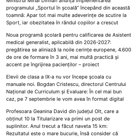
Ministrul Mihai Dimian anunță implementarea
programului „Sportul în școală” începând din această
toamnă: Apar tot mai multe adeverințe de scutire la
Sport, iar obezitatea în rândul copiilor a crescut
Noua programă școlară pentru calificarea de Asistent
medical generalist, aplicabilă din 2026-2027:
pregătirea se aliniază la noile cerințe europene, 4.600
de ore de formare în 3 ani, mai multă practică și
accent pe îngrijirea pacienților – proiect
Elevii de clasa a IX-a nu vor începe școala cu
manuale noi. Bogdan Cristescu, directorul Centrului
Național de Curriculum și Evaluare: În cel mai bun
caz, pe 7 septembrie le vom avea în format digital
Profesoara Geanina David din județul Olt, care a
obținut 10 la Titularizare va primi un post de
suplinitor. Anul trecut a făcut naveta 15 km:
Rezultatul este o mare bucurie, însă consider că