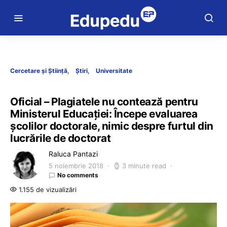
Cercetare și Știință
Știri
Universitate
Oficial – Plagiatele nu contează pentru
Ministerul Educației: Începe evaluarea
școlilor doctorale, nimic despre furtul din
lucrările de doctorat
Raluca Pantazi
5 noiembrie 2018
3 minute read
No comments
1.155 de vizualizări