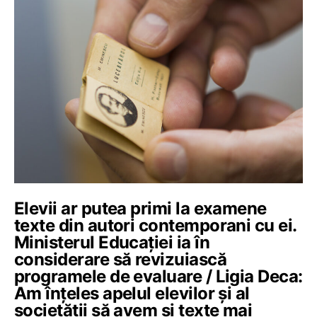
Elevii ar putea primi la examene
texte din autori contemporani cu ei.
Ministerul Educației ia în
considerare să revizuiască
programele de evaluare / Ligia Deca:
Am înțeles apelul elevilor și al
societății să avem și texte mai