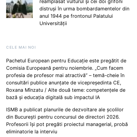
reamplasat vulturul și cei doi grifoni
distruși în urma bombardamentelor din
anul 1944 pe frontonul Palatului
Universității
CELE MAI NOI
Pachetul European pentru Educație este pregătit de
Comisia Europeană pentru noiembrie. „Cum facem
profesia de profesor mai atractivă” – temă-cheie în
consultări publice anunțate de vicepreședinta CE,
Roxana Mînzatu / Alte două teme: competențele de
bază și educația digitală sub impactul IA
ISMB a publicat planurile de dezvoltare ale școlilor
din București pentru concursul de directori 2026.
Profesorii își pot pregăti proiectul managerial, probă
eliminatorie la interviu