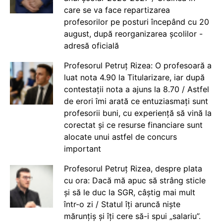
care se va face repartizarea
profesorilor pe posturi începând cu 20
august, după reorganizarea școlilor -
adresă oficială
Profesorul Petruț Rizea: O profesoară a
luat nota 4.90 la Titularizare, iar după
contestații nota a ajuns la 8.70 / Astfel
de erori îmi arată ce entuziasmați sunt
profesorii buni, cu experiență să vină la
corectat și ce resurse financiare sunt
alocate unui astfel de concurs
important
Profesorul Petruț Rizea, despre plata
cu ora: Dacă mă apuc să strâng sticle
și să le duc la SGR, câștig mai mult
într-o zi / Statul îți aruncă niște
mărunțiș și îți cere să-i spui „salariu”.