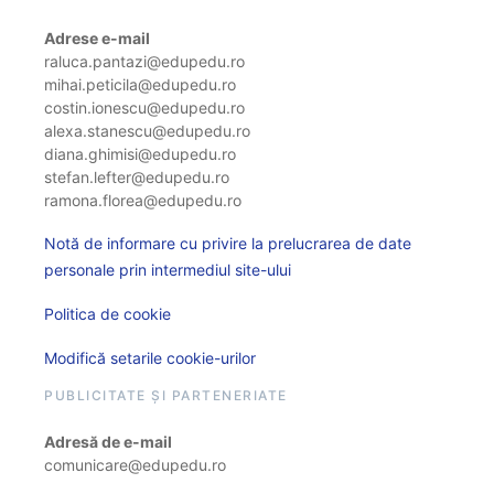
Adrese e-mail
raluca.pantazi@edupedu.ro
mihai.peticila@edupedu.ro
costin.ionescu@edupedu.ro
alexa.stanescu@edupedu.ro
diana.ghimisi@edupedu.ro
stefan.lefter@edupedu.ro
ramona.florea@edupedu.ro
Notă de informare cu privire la prelucrarea de date
personale prin intermediul site-ului
Politica de cookie
Modifică setarile cookie-urilor
PUBLICITATE ȘI PARTENERIATE
Adresă de e-mail
comunicare@edupedu.ro