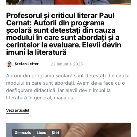
Profesorul și criticul literar Paul
Cernat: Autorii din programa
școlară sunt detestați din cauza
modului în care sunt abordați și a
cerințelor la evaluare. Elevii devin
imuni la literatură
22 ianuarie 2025
Ștefan Lefter
Autorii din programa școlară sunt detestați din cauza
modului în care sunt abordați. Avem de-a face cu o
desfigurare didactică, iar elevii devin imuni la
literatură în general, mai ales…
Vezi articolul
Gimnaziu
Liceu
Știri