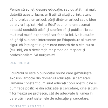
Pentru că scrieți despre educație, sau cu atât mai mult
datorită acestui lucru, ar fi util să citați cu link, atunci
când preluați un articol, părți dintr-un articol sau o idee
care v-a inspirat. Noi, la EduPedu.ro ne-am asumat
această conduită etică și sperăm că și publicațiile cu
mult mai multă experiență vor face la fel. Ne bucurăm
că găsiți subiecte interesante pe Edupedu.ro și suntem
siguri că înțelegeți rugămintea noastră de a cita sursa
(cu link), ca o declarație reciprocă de respect și
profesionalism. Vă mulțumim!
DESPRE NOI
EduPedu.ro este o publicație online care găzduiește
exclusiv articole din domeniul educației și cercetării.
Urmărim constant cum sunt educați copiii noștri, cine și
cum face politicile din educație și cercetare, cine și cum
îi formează pe profesori, cât de adecvate la lumea în
care trăim sunt sistemele de educație și cercetare.
CONTACT REDACȚIE