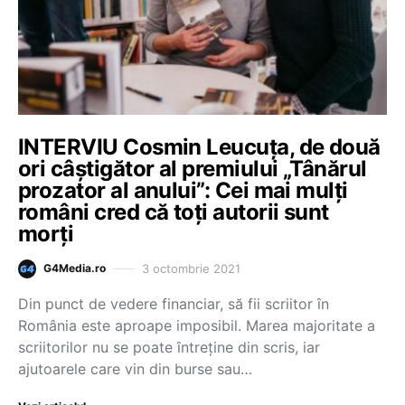
INTERVIU Cosmin Leucuța, de două
ori câștigător al premiului „Tânărul
prozator al anului”: Cei mai mulți
români cred că toți autorii sunt
morți
3 octombrie 2021
G4Media.ro
Din punct de vedere financiar, să fii scriitor în
România este aproape imposibil. Marea majoritate a
scriitorilor nu se poate întreține din scris, iar
ajutoarele care vin din burse sau…