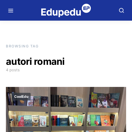
BROWSING TAG
autori romani
4 posts
CoolEdu