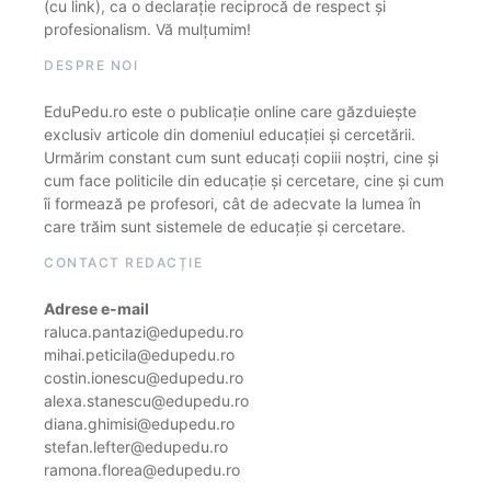
(cu link), ca o declarație reciprocă de respect și
profesionalism. Vă mulțumim!
DESPRE NOI
EduPedu.ro este o publicație online care găzduiește
exclusiv articole din domeniul educației și cercetării.
Urmărim constant cum sunt educați copiii noștri, cine și
cum face politicile din educație și cercetare, cine și cum
îi formează pe profesori, cât de adecvate la lumea în
care trăim sunt sistemele de educație și cercetare.
CONTACT REDACȚIE
Adrese e-mail
raluca.pantazi@edupedu.ro
mihai.peticila@edupedu.ro
costin.ionescu@edupedu.ro
alexa.stanescu@edupedu.ro
diana.ghimisi@edupedu.ro
stefan.lefter@edupedu.ro
ramona.florea@edupedu.ro