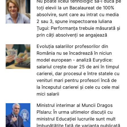
Nu poate liceul tehnologic să-i ducă pe
toți elevii la un Bacalaureat de 100%
absolvire, sunt care au intrat cu media
2 sau 3, spune inspectoarea Iuliana
Țugui: Performanța trebuie măsurată și
prin câți absolvenți se angajează
Evoluția salariilor profesorilor din
România nu se încadrează în niciun
model european - analiză Eurydice:
salariul crește doar 25 de ani în timpul
carierei, dar procesul e între statele cu
venituri mari pentru profesori încă de
la începutul carierei și cele cu cele mai
mici salarii
Ministrul interimar al Muncii Dragos
Pîslaru: În urma ultimelor discuții cu
ministrul Educației lucrurile sunt mult
îmbunătățite față de varianta publicată