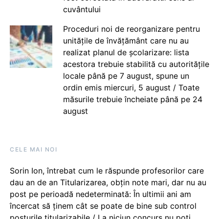
cuvântului
Proceduri noi de reorganizare pentru
unitățile de învățământ care nu au
realizat planul de școlarizare: lista
acestora trebuie stabilită cu autoritățile
locale până pe 7 august, spune un
ordin emis miercuri, 5 august / Toate
măsurile trebuie încheiate până pe 24
august
CELE MAI NOI
Sorin Ion, întrebat cum le răspunde profesorilor care
dau an de an Titularizarea, obțin note mari, dar nu au
post pe perioadă nedeterminată: În ultimii ani am
încercat să ținem cât se poate de bine sub control
posturile titularizabile / La niciun concurs nu poți