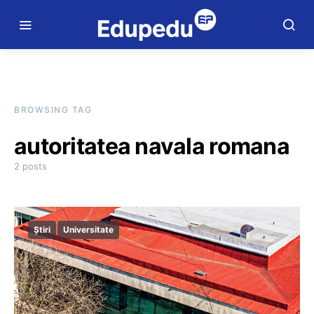
BROWSING TAG
autoritatea navala romana
2 posts
Știri
Universitate