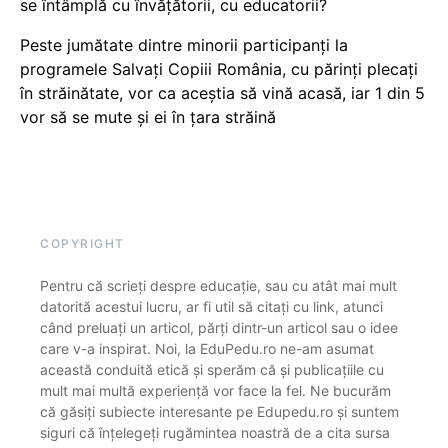
se întâmplă cu învățătorii, cu educatorii?
Peste jumătate dintre minorii participanți la
programele Salvați Copiii România, cu părinți plecați
în străinătate, vor ca aceștia să vină acasă, iar 1 din 5
vor să se mute și ei în țara străină
COPYRIGHT
Pentru că scrieți despre educație, sau cu atât mai mult
datorită acestui lucru, ar fi util să citați cu link, atunci
când preluați un articol, părți dintr-un articol sau o idee
care v-a inspirat. Noi, la EduPedu.ro ne-am asumat
această conduită etică și sperăm că și publicațiile cu
mult mai multă experiență vor face la fel. Ne bucurăm
că găsiți subiecte interesante pe Edupedu.ro și suntem
siguri că înțelegeți rugămintea noastră de a cita sursa