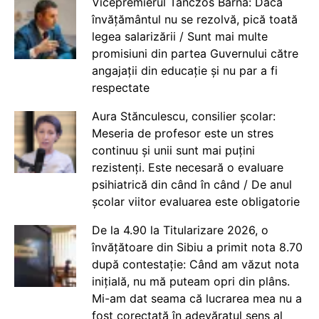
Vicepremierul Tanczos Barna: Dacă
învățământul nu se rezolvă, pică toată
legea salarizării / Sunt mai multe
promisiuni din partea Guvernului către
angajații din educație și nu par a fi
respectate
Aura Stănculescu, consilier școlar:
Meseria de profesor este un stres
continuu și unii sunt mai puțini
rezistenți. Este necesară o evaluare
psihiatrică din când în când / De anul
școlar viitor evaluarea este obligatorie
De la 4.90 la Titularizare 2026, o
învățătoare din Sibiu a primit nota 8.70
după contestație: Când am văzut nota
inițială, nu mă puteam opri din plâns.
Mi-am dat seama că lucrarea mea nu a
fost corectată în adevăratul sens al