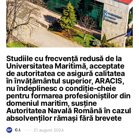
Studiile cu frecvență redusă de la
Universitatea Maritimă, acceptate
de autoritatea ce asigură calitatea
în învățământul superior, ARACIS,
nu îndeplinesc o condiție-cheie
pentru formarea profesioniștilor din
domeniul maritim, susține
Autoritatea Navală Română în cazul
absolvenților rămași fără brevete
21 august 2024
C.I.