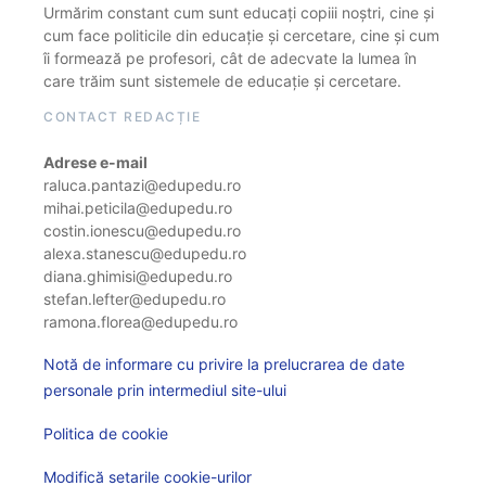
Urmărim constant cum sunt educați copiii noștri, cine și
cum face politicile din educație și cercetare, cine și cum
îi formează pe profesori, cât de adecvate la lumea în
care trăim sunt sistemele de educație și cercetare.
CONTACT REDACȚIE
Adrese e-mail
raluca.pantazi@edupedu.ro
mihai.peticila@edupedu.ro
costin.ionescu@edupedu.ro
alexa.stanescu@edupedu.ro
diana.ghimisi@edupedu.ro
stefan.lefter@edupedu.ro
ramona.florea@edupedu.ro
Notă de informare cu privire la prelucrarea de date
personale prin intermediul site-ului
Politica de cookie
Modifică setarile cookie-urilor