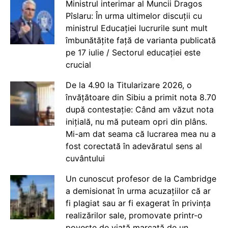
Ministrul interimar al Muncii Dragos
Pîslaru: În urma ultimelor discuții cu
ministrul Educației lucrurile sunt mult
îmbunătățite față de varianta publicată
pe 17 iulie / Sectorul educației este
crucial
De la 4.90 la Titularizare 2026, o
învățătoare din Sibiu a primit nota 8.70
după contestație: Când am văzut nota
inițială, nu mă puteam opri din plâns.
Mi-am dat seama că lucrarea mea nu a
fost corectată în adevăratul sens al
cuvântului
Un cunoscut profesor de la Cambridge
a demisionat în urma acuzațiilor că ar
fi plagiat sau ar fi exagerat în privința
realizărilor sale, promovate printr-o
poveste de viață marcată de un