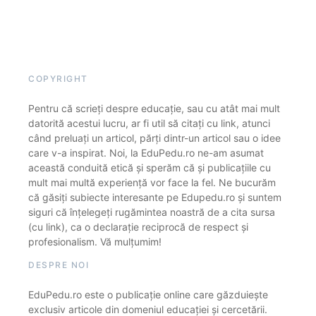
COPYRIGHT
Pentru că scrieți despre educație, sau cu atât mai mult
datorită acestui lucru, ar fi util să citați cu link, atunci
când preluați un articol, părți dintr-un articol sau o idee
care v-a inspirat. Noi, la EduPedu.ro ne-am asumat
această conduită etică și sperăm că și publicațiile cu
mult mai multă experiență vor face la fel. Ne bucurăm
că găsiți subiecte interesante pe Edupedu.ro și suntem
siguri că înțelegeți rugămintea noastră de a cita sursa
(cu link), ca o declarație reciprocă de respect și
profesionalism. Vă mulțumim!
DESPRE NOI
EduPedu.ro este o publicație online care găzduiește
exclusiv articole din domeniul educației și cercetării.