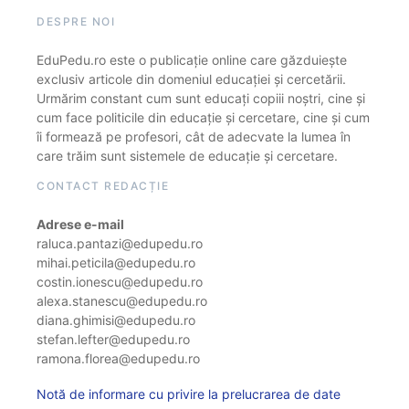
DESPRE NOI
EduPedu.ro este o publicație online care găzduiește
exclusiv articole din domeniul educației și cercetării.
Urmărim constant cum sunt educați copiii noștri, cine și
cum face politicile din educație și cercetare, cine și cum
îi formează pe profesori, cât de adecvate la lumea în
care trăim sunt sistemele de educație și cercetare.
CONTACT REDACȚIE
Adrese e-mail
raluca.pantazi@edupedu.ro
mihai.peticila@edupedu.ro
costin.ionescu@edupedu.ro
alexa.stanescu@edupedu.ro
diana.ghimisi@edupedu.ro
stefan.lefter@edupedu.ro
ramona.florea@edupedu.ro
Notă de informare cu privire la prelucrarea de date