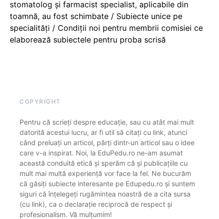
stomatolog și farmacist specialist, aplicabile din
toamnă, au fost schimbate / Subiecte unice pe
specialități / Condiții noi pentru membrii comisiei ce
elaborează subiectele pentru proba scrisă
COPYRIGHT
Pentru că scrieți despre educație, sau cu atât mai mult
datorită acestui lucru, ar fi util să citați cu link, atunci
când preluați un articol, părți dintr-un articol sau o idee
care v-a inspirat. Noi, la EduPedu.ro ne-am asumat
această conduită etică și sperăm că și publicațiile cu
mult mai multă experiență vor face la fel. Ne bucurăm
că găsiți subiecte interesante pe Edupedu.ro și suntem
siguri că înțelegeți rugămintea noastră de a cita sursa
(cu link), ca o declarație reciprocă de respect și
profesionalism. Vă mulțumim!