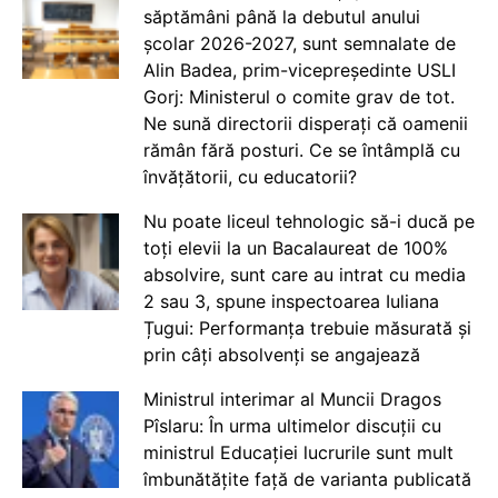
săptămâni până la debutul anului
școlar 2026-2027, sunt semnalate de
Alin Badea, prim-vicepreședinte USLI
Gorj: Ministerul o comite grav de tot.
Ne sună directorii disperați că oamenii
rămân fără posturi. Ce se întâmplă cu
învățătorii, cu educatorii?
Nu poate liceul tehnologic să-i ducă pe
toți elevii la un Bacalaureat de 100%
absolvire, sunt care au intrat cu media
2 sau 3, spune inspectoarea Iuliana
Țugui: Performanța trebuie măsurată și
prin câți absolvenți se angajează
Ministrul interimar al Muncii Dragos
Pîslaru: În urma ultimelor discuții cu
ministrul Educației lucrurile sunt mult
îmbunătățite față de varianta publicată