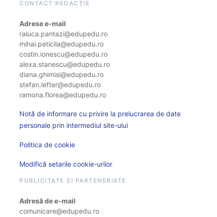
CONTACT REDACȚIE
Adrese e-mail
raluca.pantazi@edupedu.ro
mihai.peticila@edupedu.ro
costin.ionescu@edupedu.ro
alexa.stanescu@edupedu.ro
diana.ghimisi@edupedu.ro
stefan.lefter@edupedu.ro
ramona.florea@edupedu.ro
Notă de informare cu privire la prelucrarea de date
personale prin intermediul site-ului
Politica de cookie
Modifică setarile cookie-urilor
PUBLICITATE ȘI PARTENERIATE
Adresă de e-mail
comunicare@edupedu.ro