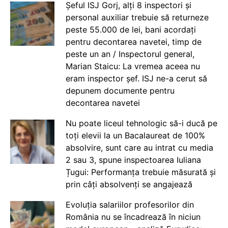
Șeful ISJ Gorj, alți 8 inspectori și
personal auxiliar trebuie să returneze
peste 55.000 de lei, bani acordați
pentru decontarea navetei, timp de
peste un an / Inspectorul general,
Marian Staicu: La vremea aceea nu
eram inspector șef. ISJ ne-a cerut să
depunem documente pentru
decontarea navetei
Nu poate liceul tehnologic să-i ducă pe
toți elevii la un Bacalaureat de 100%
absolvire, sunt care au intrat cu media
2 sau 3, spune inspectoarea Iuliana
Țugui: Performanța trebuie măsurată și
prin câți absolvenți se angajează
Evoluția salariilor profesorilor din
România nu se încadrează în niciun