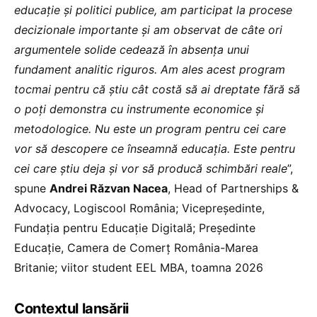
educație şi politici publice, am participat la procese
decizionale importante şi am observat de câte ori
argumentele solide cedează în absența unui
fundament analitic riguros. Am ales acest program
tocmai pentru că ştiu cât costă să ai dreptate fără să
o poți demonstra cu instrumente economice şi
metodologice. Nu este un program pentru cei care
vor să descopere ce înseamnă educația. Este pentru
cei care ştiu deja şi vor să producă schimbări reale
”,
spune
Andrei Răzvan Nacea
, Head of Partnerships &
Advocacy, Logiscool România; Vicepreședinte,
Fundația pentru Educație Digitală; Președinte
Educație, Camera de Comerț România-Marea
Britanie; viitor student EEL MBA, toamna 2026
Contextul lansării