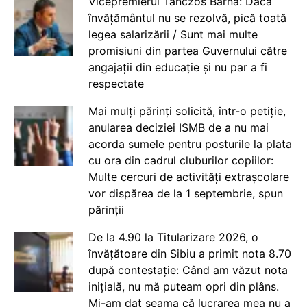
Vicepremierul Tanczos Barna: Dacă
învățământul nu se rezolvă, pică toată
legea salarizării / Sunt mai multe
promisiuni din partea Guvernului către
angajații din educație și nu par a fi
respectate
Mai mulți părinți solicită, într-o petiție,
anularea deciziei ISMB de a nu mai
acorda sumele pentru posturile la plata
cu ora din cadrul cluburilor copiilor:
Multe cercuri de activități extrașcolare
vor dispărea de la 1 septembrie, spun
părinții
De la 4.90 la Titularizare 2026, o
învățătoare din Sibiu a primit nota 8.70
după contestație: Când am văzut nota
inițială, nu mă puteam opri din plâns.
Mi-am dat seama că lucrarea mea nu a