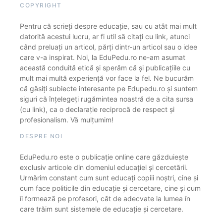
COPYRIGHT
Pentru că scrieți despre educație, sau cu atât mai mult
datorită acestui lucru, ar fi util să citați cu link, atunci
când preluați un articol, părți dintr-un articol sau o idee
care v-a inspirat. Noi, la EduPedu.ro ne-am asumat
această conduită etică și sperăm că și publicațiile cu
mult mai multă experiență vor face la fel. Ne bucurăm
că găsiți subiecte interesante pe Edupedu.ro și suntem
siguri că înțelegeți rugămintea noastră de a cita sursa
(cu link), ca o declarație reciprocă de respect și
profesionalism. Vă mulțumim!
DESPRE NOI
EduPedu.ro este o publicație online care găzduiește
exclusiv articole din domeniul educației și cercetării.
Urmărim constant cum sunt educați copiii noștri, cine și
cum face politicile din educație și cercetare, cine și cum
îi formează pe profesori, cât de adecvate la lumea în
care trăim sunt sistemele de educație și cercetare.