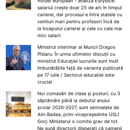
model european - analiză Eurydice:
salariul crește doar 25 de ani în timpul
carierei, dar procesul e între statele cu
venituri mari pentru profesori încă de
la începutul carierei și cele cu cele mai
mici salarii
Ministrul interimar al Muncii Dragos
Pîslaru: În urma ultimelor discuții cu
ministrul Educației lucrurile sunt mult
îmbunătățite față de varianta publicată
pe 17 iulie / Sectorul educației este
crucial
Noi comasări de clase și posturi, cu 3
săptămâni până la debutul anului
școlar 2026-2027, sunt semnalate de
Alin Badea, prim-vicepreședinte USLI
Gorj: Ministerul o comite grav de tot.
Ne sună directorii disperați că oamenii