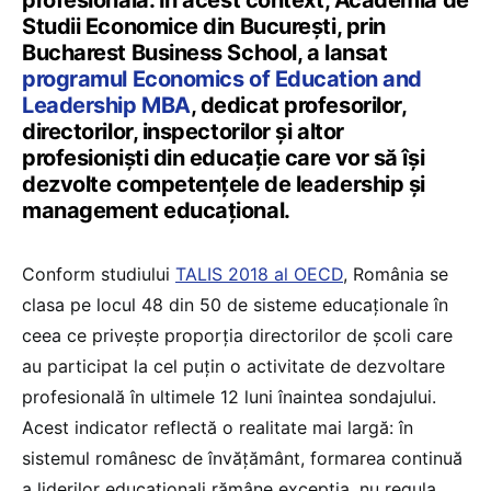
profesională. În acest context, Academia de
Studii Economice din București, prin
Bucharest Business School, a lansat
programul Economics of Education and
Leadership MBA
, dedicat profesorilor,
directorilor, inspectorilor și altor
profesioniști din educație care vor să își
dezvolte competențele de leadership și
management educațional.
Conform studiului
TALIS 2018 al OECD
, România se
clasa pe locul 48 din 50 de sisteme educaționale în
ceea ce priveşte proporția directorilor de şcoli care
au participat la cel puțin o activitate de dezvoltare
profesională în ultimele 12 luni înaintea sondajului.
Acest indicator reflectă o realitate mai largă: în
sistemul românesc de învățământ, formarea continuă
a liderilor educaționali rămâne excepția, nu regula.